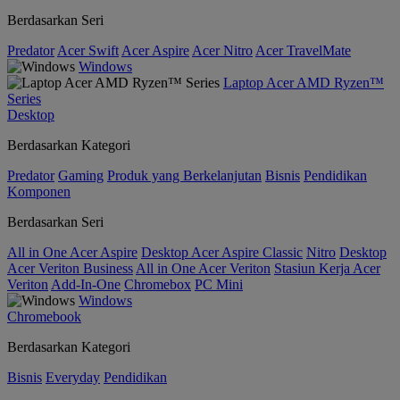
Berdasarkan Seri
Predator
Acer Swift
Acer Aspire
Acer Nitro
Acer TravelMate
Windows
Laptop Acer AMD Ryzen™
Series
Desktop
Berdasarkan Kategori
Predator
Gaming
Produk yang Berkelanjutan
Bisnis
Pendidikan
Komponen
Berdasarkan Seri
All in One Acer Aspire
Desktop Acer Aspire Classic
Nitro
Desktop
Acer Veriton Business
All in One Acer Veriton
Stasiun Kerja Acer
Veriton
Add-In-One
Chromebox
PC Mini
Windows
Chromebook
Berdasarkan Kategori
Bisnis
Everyday
Pendidikan