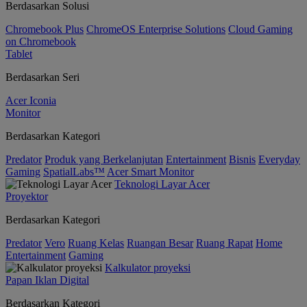
Berdasarkan Solusi
Chromebook Plus
ChromeOS Enterprise Solutions
Cloud Gaming
on Chromebook
Tablet
Berdasarkan Seri
Acer Iconia
Monitor
Berdasarkan Kategori
Predator
Produk yang Berkelanjutan
Entertainment
Bisnis
Everyday
Gaming
SpatialLabs™
Acer Smart Monitor
Teknologi Layar Acer
Proyektor
Berdasarkan Kategori
Predator
Vero
Ruang Kelas
Ruangan Besar
Ruang Rapat
Home
Entertainment
Gaming
Kalkulator proyeksi
Papan Iklan Digital
Berdasarkan Kategori