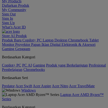
My Products
Daftarkan Produk
My Community
Sign Out
Sign In
Sign Up
What’s Acer ID
Store
AI
Produk
Produk Baru
Copilot+ PC
Laptop
Desktop
Chromebook
Tablet
Monitor
Proyektor
Papan Iklan Digital
Elektronik & Aksesori
Gaming Genggam
Berdasarkan Kategori
Copilot+ PC
PC AI
Gaming
Produk yang Berkelanjutan
Profesional
Pembelajaran
Chromebooks
Berdasarkan Seri
Predator
Acer Swift
Acer Aspire
Acer Nitro
Acer TravelMate
Windows
Laptop Acer AMD Ryzen™
Series
Berdasarkan Kategori