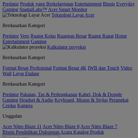
Predator
Produk yang Berkelanjutan
Entertainment
Bisnis
Everyday
Gaming
SpatialLabs™
Acer Smart Monitor
Teknologi Layar Acer
Berdasarkan Kategori
Predator
Vero
Ruang Kelas
Ruangan Besar
Ruang Rapat
Home
Entertainment
Gaming
Kalkulator proyeksi
Berdasarkan Kategori
Format Besar Profesional
Format Besar 4K
IWB dan Touch
Video
Wall
Layar Etalase
Berdasarkan Kategori
Predator
Pakaian, Tas & Perlengkapan
Kabel, Dok & Dongle
Gaming
Headset & Audio
Keyboard, Mouse & Stylus
Perangkat
Cerdas
Kamera
Unggulan
Acer Nitro Blaze 11
Acer Nitro Blaze 8
Acer Nitro Blaze 7
Bisnis
Pendidikan
Dukungan
Acara
Katalog Produk