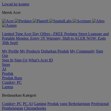
Lewati ke konten
Merek Acer
Limited Time Acer Day Offers - FREE Predator Street Luggage and
Portable Monitor. Enjoy 3Y Warranty, Shift to ACER NOW, Ends
30th Sept!
My Profile
My Products
Daftarkan Produk
My Community
Sign
Out
Sign In
Sign Up
What’s Acer ID
Store
AI
Produk
Produk Baru
Copilot+ PC
Laptop
Berdasarkan Kategori
Copilot+ PC
PC AI
Gaming
Produk yang Berkelanjutan
Profesional
Pembelajaran
Chromebooks