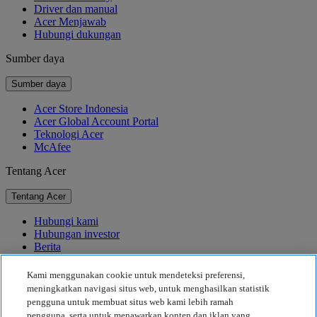
Driver dan manual
Acer Menjawab
Hubungi dukungan
Sumber daya
Sumber daya
Acer Store Indonesia
Acer Global Account Portal
Teknologi Acer
McAfee
Tentang Acer
Tentang Acer
Hubungi kami
Hubungan investor
Berita
Penghargaan
Acara
Kami menggunakan cookie untuk mendeteksi preferensi,
meningkatkan navigasi situs web, untuk menghasilkan statistik
Keberlanjutan
pengguna untuk membuat situs web kami lebih ramah
pengguna, serta untuk menawarkan konten dan iklan yang