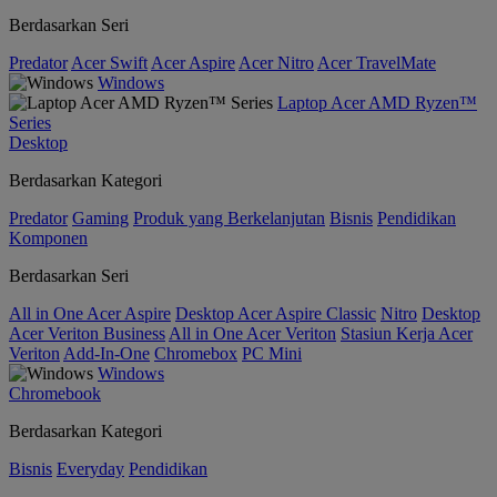
Berdasarkan Seri
Predator
Acer Swift
Acer Aspire
Acer Nitro
Acer TravelMate
Windows
Laptop Acer AMD Ryzen™
Series
Desktop
Berdasarkan Kategori
Predator
Gaming
Produk yang Berkelanjutan
Bisnis
Pendidikan
Komponen
Berdasarkan Seri
All in One Acer Aspire
Desktop Acer Aspire Classic
Nitro
Desktop
Acer Veriton Business
All in One Acer Veriton
Stasiun Kerja Acer
Veriton
Add-In-One
Chromebox
PC Mini
Windows
Chromebook
Berdasarkan Kategori
Bisnis
Everyday
Pendidikan