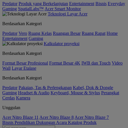
Predator
Produk yang Berkelanjutan
Entertainment
Bisnis
Everyday
Gaming
SpatialLabs™
Acer Smart Monitor
Teknologi Layar Acer
Berdasarkan Kategori
Predator
Vero
Ruang Kelas
Ruangan Besar
Ruang Rapat
Home
Entertainment
Gaming
Kalkulator proyeksi
Berdasarkan Kategori
Format Besar Profesional
Format Besar 4K
IWB dan Touch
Video
Wall
Layar Etalase
Berdasarkan Kategori
Predator
Pakaian, Tas & Perlengkapan
Kabel, Dok & Dongle
Gaming
Headset & Audio
Keyboard, Mouse & Stylus
Perangkat
Cerdas
Kamera
Unggulan
Acer Nitro Blaze 11
Acer Nitro Blaze 8
Acer Nitro Blaze 7
Bisnis
Pendidikan
Dukungan
Acara
Katalog Produk