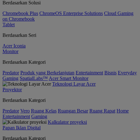
Berdasarkan Solusi
Chromebook Plus
ChromeOS Enterprise Solutions
Cloud Gaming
on Chromebook
Tablet
Berdasarkan Seri
Acer Iconia
Monitor
Berdasarkan Kategori
Predator
Produk yang Berkelanjutan
Entertainment
Bisnis
Everyday
Gaming
SpatialLabs™
Acer Smart Monitor
Teknologi Layar Acer
Proyektor
Berdasarkan Kategori
Predator
Vero
Ruang Kelas
Ruangan Besar
Ruang Rapat
Home
Entertainment
Gaming
Kalkulator proyeksi
Papan Iklan Digital
Berdasarkan Kategori