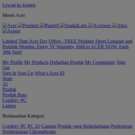
Lewati ke konten
Merek Acer
Limited Time Acer Day Offers - FREE Predator Street Luggage and
Portable Monitor. Enjoy 3Y Warranty, Shift to ACER NOW, Ends
30th Sept!
My Profile
My Products
Daftarkan Produk
My Community
Sign
Out
Sign In
Sign Up
What’s Acer ID
Store
AI
Produk
Produk Baru
Copilot+ PC
Laptop
Berdasarkan Kategori
Copilot+ PC
PC AI
Gaming
Produk yang Berkelanjutan
Profesional
Pembelajaran
Chromebooks