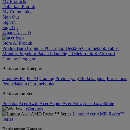
My Products
Daftarkan Produk
My Community
Sign Out
Sign In
Sign Up
What’s Acer ID
Store
AI
Produk
Produk Baru
Copilot+ PC
Laptop
Desktop
Chromebook
Tablet
Monitor
Proyektor
Papan Iklan Digital
Elektronik & Aksesori
Gaming Genggam
Berdasarkan Kategori
Copilot+ PC
PC AI
Gaming
Produk yang Berkelanjutan
Profesional
Pembelajaran
Chromebooks
Berdasarkan Seri
Predator
Acer Swift
Acer Aspire
Acer Nitro
Acer TravelMate
Windows
Laptop Acer AMD Ryzen™
Series
Berdasarkan Kategori