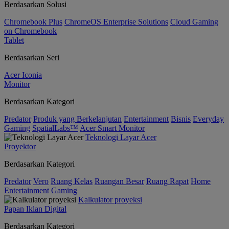
Berdasarkan Solusi
Chromebook Plus
ChromeOS Enterprise Solutions
Cloud Gaming
on Chromebook
Tablet
Berdasarkan Seri
Acer Iconia
Monitor
Berdasarkan Kategori
Predator
Produk yang Berkelanjutan
Entertainment
Bisnis
Everyday
Gaming
SpatialLabs™
Acer Smart Monitor
Teknologi Layar Acer
Proyektor
Berdasarkan Kategori
Predator
Vero
Ruang Kelas
Ruangan Besar
Ruang Rapat
Home
Entertainment
Gaming
Kalkulator proyeksi
Papan Iklan Digital
Berdasarkan Kategori