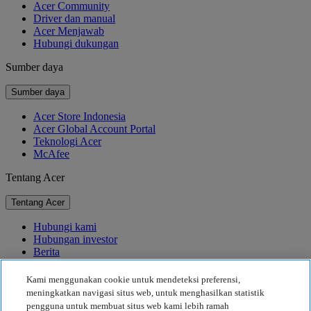
Acer Community
Driver dan manual
Acer Menjawab
Hubungi dukungan
Sumber daya
Sumber daya
Acer Store Indonesia
Acer Global Account Portal
Teknologi Acer
McAfee
Tentang Acer
Tentang Acer
Hubungi kami
Hubungan investor
Berita
Penghargaan
Acara
Kami menggunakan cookie untuk mendeteksi preferensi,
meningkatkan navigasi situs web, untuk menghasilkan statistik
Keberlanjutan
pengguna untuk membuat situs web kami lebih ramah