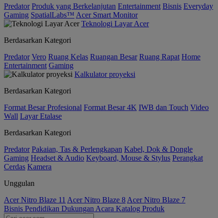
Predator
Produk yang Berkelanjutan
Entertainment
Bisnis
Everyday
Gaming
SpatialLabs™
Acer Smart Monitor
Teknologi Layar Acer
Berdasarkan Kategori
Predator
Vero
Ruang Kelas
Ruangan Besar
Ruang Rapat
Home
Entertainment
Gaming
Kalkulator proyeksi
Berdasarkan Kategori
Format Besar Profesional
Format Besar 4K
IWB dan Touch
Video
Wall
Layar Etalase
Berdasarkan Kategori
Predator
Pakaian, Tas & Perlengkapan
Kabel, Dok & Dongle
Gaming
Headset & Audio
Keyboard, Mouse & Stylus
Perangkat
Cerdas
Kamera
Unggulan
Acer Nitro Blaze 11
Acer Nitro Blaze 8
Acer Nitro Blaze 7
Bisnis
Pendidikan
Dukungan
Acara
Katalog Produk