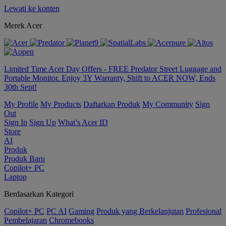
Lewati ke konten
Merek Acer
Limited Time Acer Day Offers - FREE Predator Street Luggage and
Portable Monitor. Enjoy 3Y Warranty, Shift to ACER NOW, Ends
30th Sept!
My Profile
My Products
Daftarkan Produk
My Community
Sign
Out
Sign In
Sign Up
What’s Acer ID
Store
AI
Produk
Produk Baru
Copilot+ PC
Laptop
Berdasarkan Kategori
Copilot+ PC
PC AI
Gaming
Produk yang Berkelanjutan
Profesional
Pembelajaran
Chromebooks