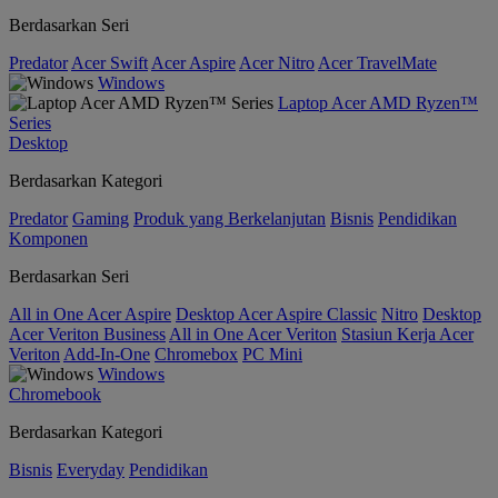
Berdasarkan Seri
Predator
Acer Swift
Acer Aspire
Acer Nitro
Acer TravelMate
Windows
Laptop Acer AMD Ryzen™
Series
Desktop
Berdasarkan Kategori
Predator
Gaming
Produk yang Berkelanjutan
Bisnis
Pendidikan
Komponen
Berdasarkan Seri
All in One Acer Aspire
Desktop Acer Aspire Classic
Nitro
Desktop
Acer Veriton Business
All in One Acer Veriton
Stasiun Kerja Acer
Veriton
Add-In-One
Chromebox
PC Mini
Windows
Chromebook
Berdasarkan Kategori
Bisnis
Everyday
Pendidikan