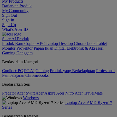
My Products
Daftarkan Produk
My Community
Sign Out
Sign In
Sign Up
What’s Acer ID
Store
AI
Produk
Produk Baru
Copilot+ PC
Laptop
Desktop
Chromebook
Tablet
Monitor
Proyektor
Papan Iklan Digital
Elektronik & Aksesori
Gaming Genggam
Berdasarkan Kategori
Copilot+ PC
PC AI
Gaming
Produk yang Berkelanjutan
Profesional
Pembelajaran
Chromebooks
Berdasarkan Seri
Predator
Acer Swift
Acer Aspire
Acer Nitro
Acer TravelMate
Windows
Laptop Acer AMD Ryzen™
Series
Berdasarkan Kategori