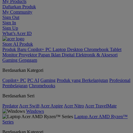
My Products
Daftarkan Produk
My Community
Sign Out
Sign In
Sign Up
What’s Acer ID
Store
AI
Produk
Produk Baru
Copilot+ PC
Laptop
Desktop
Chromebook
Tablet
Monitor
Proyektor
Papan Iklan Digital
Elektronik & Aksesori
Gaming Genggam
Berdasarkan Kategori
Copilot+ PC
PC AI
Gaming
Produk yang Berkelanjutan
Profesional
Pembelajaran
Chromebooks
Berdasarkan Seri
Predator
Acer Swift
Acer Aspire
Acer Nitro
Acer TravelMate
Windows
Laptop Acer AMD Ryzen™
Series
Berdasarkan Kategori