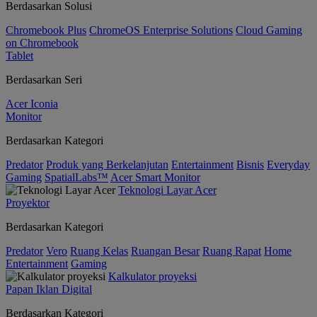
Berdasarkan Solusi
Chromebook Plus
ChromeOS Enterprise Solutions
Cloud Gaming
on Chromebook
Tablet
Berdasarkan Seri
Acer Iconia
Monitor
Berdasarkan Kategori
Predator
Produk yang Berkelanjutan
Entertainment
Bisnis
Everyday
Gaming
SpatialLabs™
Acer Smart Monitor
Teknologi Layar Acer
Proyektor
Berdasarkan Kategori
Predator
Vero
Ruang Kelas
Ruangan Besar
Ruang Rapat
Home
Entertainment
Gaming
Kalkulator proyeksi
Papan Iklan Digital
Berdasarkan Kategori