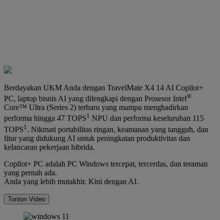
Berdayakan UKM Anda dengan TravelMate X4 14 AI Copilot+
®
PC, laptop bisnis AI yang dilengkapi dengan Prosesor Intel
Core™ Ultra (Series 2) terbaru yang mampu menghadirkan
1
performa hingga 47 TOPS
NPU dan performa keseluruhan 115
1
TOPS
. Nikmati portabilitas ringan, keamanan yang tangguh, dan
fitur yang didukung AI untuk peningkatan produktivitas dan
kelancaran pekerjaan hibrida.
Copilot+ PC adalah PC Windows tercepat, tercerdas, dan teraman
yang pernah ada.
Anda yang lebih mutakhir. Kini dengan AI.
Tonton Video