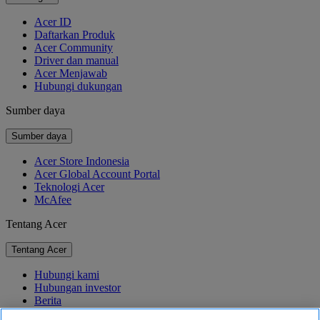
Acer ID
Daftarkan Produk
Acer Community
Driver dan manual
Acer Menjawab
Hubungi dukungan
Sumber daya
Sumber daya
Acer Store Indonesia
Acer Global Account Portal
Teknologi Acer
McAfee
Tentang Acer
Tentang Acer
Hubungi kami
Hubungan investor
Berita
Penghargaan