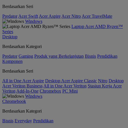
Berdasarkan Seri
Predator
Acer Swift
Acer Aspire
Acer Nitro
Acer TravelMate
Windows
Laptop Acer AMD Ryzen™
Series
Desktop
Berdasarkan Kategori
Predator
Gaming
Produk yang Berkelanjutan
Bisnis
Pendidikan
Komponen
Berdasarkan Seri
All in One Acer Aspire
Desktop Acer Aspire Classic
Nitro
Desktop
Acer Veriton Business
All in One Acer Veriton
Stasiun Kerja Acer
Veriton
Add-In-One
Chromebox
PC Mini
Windows
Chromebook
Berdasarkan Kategori
Bisnis
Everyday
Pendidikan