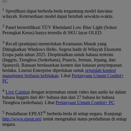
1
Spesifikasi dapat berbeda-beda tergantung model dan/atau
wilayah. Ketersediaan model dapat berubah sewaktu-waktu.
2
Panel bersertifikasi TÜV Rheinland Low Blue Light (Solusi
Perangkat Keras) hanya tersedia di SKU layar OLED.
3
Recall (pratinjau) memerlukan Keamanan Masuk yang
Ditingkatkan Windows Hello. Segera hadir di Wilayah Ekonomi
Eropa pada tahun 2025. Dioptimalkan untuk bahasa tertentu
(Inggris, Tionghoa (Sederhana), Prancis, Jerman, Jepang, dan
Spanyol). Batasan berdasarkan konten dan batasan penyimpanan
berlaku. Lisensi Enterprise diperlukan untuk
sejumlah kontrol
manajemen berbasis kebijakan
. Lihat
Pertanyaan Umum Copilot+
PC
4
Live Caption
dengan terjemahan untuk video dan audio ke dalam
bahasa Inggris dari 40+ bahasa dan dari 27 bahasa ke bahasa
Tionghoa (sederhana). Lihat
Pertanyaan Umum Copilot+ PC
5
®
Pendaftaran EPEAT
berbeda-beda di setiap negara. Kunjungi
http://www.epeat.net/
untuk mengetahui status pendaftaran di setiap
negara.