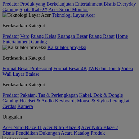
Predator
Produk yang Berkelanjutan
Entertainment
Bisnis
Everyday
Gaming
SpatialLabs™
Acer Smart Monitor
Teknologi Layar Acer
Berdasarkan Kategori
Predator
Vero
Ruang Kelas
Ruangan Besar
Ruang Rapat
Home
Entertainment
Gaming
Kalkulator proyeksi
Berdasarkan Kategori
Format Besar Profesional
Format Besar 4K
IWB dan Touch
Video
Wall
Layar Etalase
Berdasarkan Kategori
Predator
Pakaian, Tas & Perlengkapan
Kabel, Dok & Dongle
Gaming
Headset & Audio
Keyboard, Mouse & Stylus
Perangkat
Cerdas
Kamera
Unggulan
Acer Nitro Blaze 11
Acer Nitro Blaze 8
Acer Nitro Blaze 7
Bisnis
Pendidikan
Dukungan
Acara
Katalog Produk