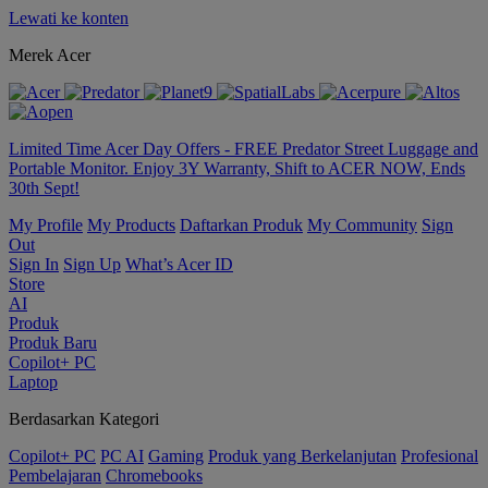
Lewati ke konten
Merek Acer
Limited Time Acer Day Offers - FREE Predator Street Luggage and
Portable Monitor. Enjoy 3Y Warranty, Shift to ACER NOW, Ends
30th Sept!
My Profile
My Products
Daftarkan Produk
My Community
Sign
Out
Sign In
Sign Up
What’s Acer ID
Store
AI
Produk
Produk Baru
Copilot+ PC
Laptop
Berdasarkan Kategori
Copilot+ PC
PC AI
Gaming
Produk yang Berkelanjutan
Profesional
Pembelajaran
Chromebooks