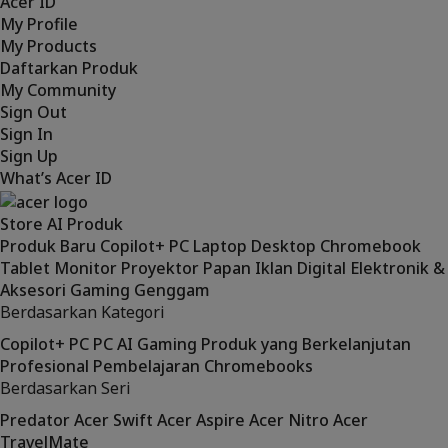
Acer ID
My Profile
My Products
Daftarkan Produk
My Community
Sign Out
Sign In
Sign Up
What’s Acer ID
Store
AI
Produk
Produk Baru
Copilot+ PC
Laptop
Desktop
Chromebook
Tablet
Monitor
Proyektor
Papan Iklan Digital
Elektronik &
Aksesori
Gaming Genggam
Berdasarkan Kategori
Copilot+ PC
PC AI
Gaming
Produk yang Berkelanjutan
Profesional
Pembelajaran
Chromebooks
Berdasarkan Seri
Predator
Acer Swift
Acer Aspire
Acer Nitro
Acer
TravelMate