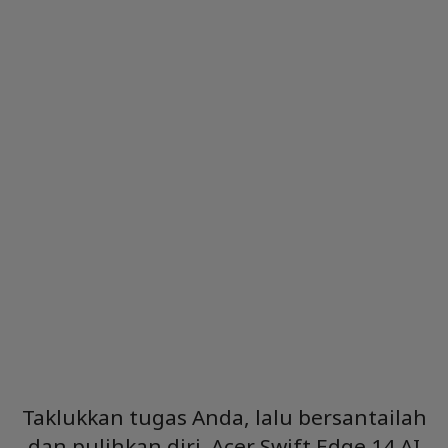
Wi-Fi 7
Acer AI
Taklukkan tugas Anda, lalu bersantailah
dan pulihkan diri. Acer Swift Edge 14 AI