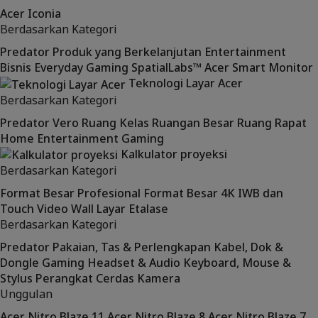
Acer Iconia
Berdasarkan Kategori
Predator
Produk yang Berkelanjutan
Entertainment
Bisnis
Everyday
Gaming
SpatialLabs™
Acer Smart Monitor
Teknologi Layar Acer
Berdasarkan Kategori
Predator
Vero
Ruang Kelas
Ruangan Besar
Ruang Rapat
Home Entertainment
Gaming
Kalkulator proyeksi
Berdasarkan Kategori
Format Besar Profesional
Format Besar 4K
IWB dan
Touch
Video Wall
Layar Etalase
Berdasarkan Kategori
Predator
Pakaian, Tas & Perlengkapan
Kabel, Dok &
Dongle
Gaming
Headset & Audio
Keyboard, Mouse &
Stylus
Perangkat Cerdas
Kamera
Unggulan
Acer Nitro Blaze 11
Acer Nitro Blaze 8
Acer Nitro Blaze 7