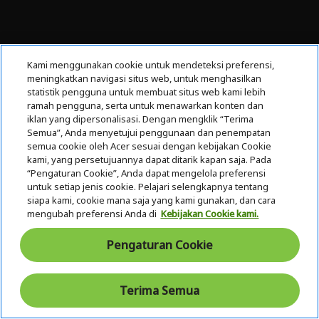
Kami menggunakan cookie untuk mendeteksi preferensi,
meningkatkan navigasi situs web, untuk menghasilkan
statistik pengguna untuk membuat situs web kami lebih
ramah pengguna, serta untuk menawarkan konten dan
iklan yang dipersonalisasi. Dengan mengklik “Terima
Semua”, Anda menyetujui penggunaan dan penempatan
semua cookie oleh Acer sesuai dengan kebijakan Cookie
kami, yang persetujuannya dapat ditarik kapan saja. Pada
“Pengaturan Cookie”, Anda dapat mengelola preferensi
untuk setiap jenis cookie. Pelajari selengkapnya tentang
siapa kami, cookie mana saja yang kami gunakan, dan cara
ift Baru
Tampilan
mengubah preferensi Anda di
Kebijakan Cookie kami.
Serbaguna
ris
Engsel 180
Pengaturan Cookie
angkan
derajat yang
an,
sempurna
kasan,
untuk berbagi
Terima Semua
filnya
konten dan