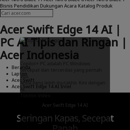
Bisnis
Pendidikan
Dukungan
Acara
Katalog Produk
Acer Swift Edge 14 AI |
PC AI Tipis dan Ringan |
Acer Indonesia
Copilot+ PC adalah PC Windows
Beranda
tercepat dan tercerdas yang pernah
Laptop
ada.
Acer Swift
Anda yang lebih mutakhir. Kini dengan
Acer Swift Edge 14 AI Intel
AI.
Tonton Video
Acer Swift Edge 14 AI
Seringan Kapas, Secepat
Panah