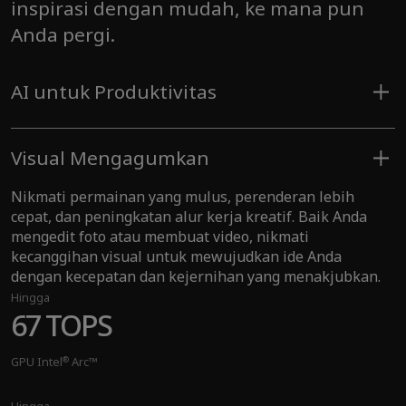
inspirasi dengan mudah, ke mana pun
Anda pergi.
AI untuk Produktivitas
Aplikasi favorit Anda berjalan lebih cepat dan cerdas,
sementara keamanan pada level perangkat keras
Visual Mengagumkan
melindungi data tanpa menghalangi Anda. Cukup login
dengan tatapan atau sentuhan, dan nikmati
Nikmati permainan yang mulus, perenderan lebih
produktivitas baru yang memperkuat Anda.
cepat, dan peningkatan alur kerja kreatif. Baik Anda
Hingga
mengedit foto atau membuat video, nikmati
®
Hingga Intel
Core™ Ultra 9
kecanggihan visual untuk mewujudkan ide Anda
dengan kecepatan dan kejernihan yang menakjubkan.
(Series 2)
Hingga
67 TOPS
Hingga
48 TOPS
®
GPU Intel
Arc™
Performa AI NPU