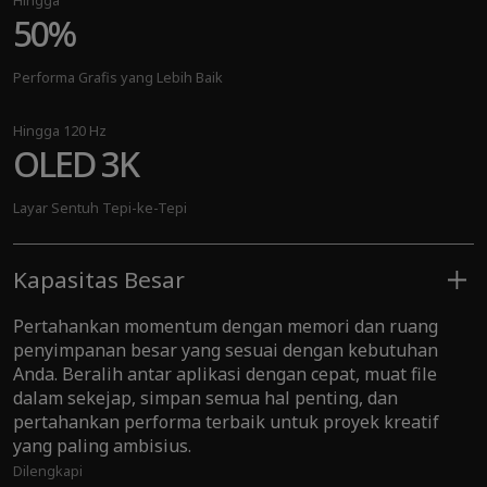
Hingga
50%
Hingga
120 TOPS
Performa Grafis yang Lebih Baik
Performa AI pada Perangkat
Hingga 120 Hz
OLED 3K
Lebih dari
300+
Layar Sentuh Tepi-ke-Tepi
Pengalaman AI
Kapasitas Besar
Pertahankan momentum dengan memori dan ruang
penyimpanan besar yang sesuai dengan kebutuhan
Anda. Beralih antar aplikasi dengan cepat, muat file
dalam sekejap, simpan semua hal penting, dan
pertahankan performa terbaik untuk proyek kreatif
yang paling ambisius.
Dilengkapi