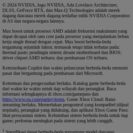
© 2024 NVIDIA, logo NVIDIA, Ada Lovelace Architecture,
DLSS, GeForce RTX, dan Max-Q Technologies adalah merek
dagang dan/atau merek dagang terdaftar milik NVIDIA Corporation
di AS dan negara-negara lainnya.
Max boost untuk prosesor AMD adalah frekuensi maksimum yang
dapat dicapai oleh satu core pada prosesor yang menjalankan beban
kerja single thread dengan cepat. Max boost berbeda-beda
tergantung sejumlah faktor, termasuk tetapi tidak terbatas pada:
thermal paste; pendingin sistem; desain motherboard dan BIOS;
driver chipset AMD terbaru; dan pembaruan OS terbaru.
Ketersediaan Copilot dan waktu peluncuran berbeda-beda menurut
pasar dan bergantung pada pembaruan dari Microsoft.
Ketentuan dan pengecualian berlaku. Katalog game berbeda-beda
dari waktu ke waktu untuk tiap wilayah dan perangkat. Baca
informasi selengkapnya di xbox.com/gamepass dan
https://www.ea.com/eaplay/terms
. Game Xbox Cloud: Batas
streaming berlaku. Memerlukan pengontrol yang kompatibel (dijual
terpisah), perangkat yang didukung, dan aplikasi Xbox Game Pass;
lihat persyaratan sistem. Kebutuhan sistem berbeda-beda untuk tiap
game; performa meningkat pada sistem yang lebih canggih.
1
Spesifikasi dapat berbeda-beda tergantung model dan/atau