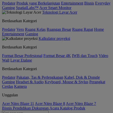
Predator
Produk yang Berkelanjutan
Entertainment
Bisnis
Everyday
Gaming
SpatialLabs™
Acer Smart Monitor
Teknologi Layar Acer
Berdasarkan Kategori
Predator
Vero
Ruang Kelas
Ruangan Besar
Ruang Rapat
Home
Entertainment
Gaming
Kalkulator proyeksi
Berdasarkan Kategori
Format Besar Profesional
Format Besar 4K
IWB dan Touch
Video
Wall
Layar Etalase
Berdasarkan Kategori
Predator
Pakaian, Tas & Perlengkapan
Kabel, Dok & Dongle
Gaming
Headset & Audio
Keyboard, Mouse & Stylus
Perangkat
Cerdas
Kamera
Unggulan
Acer Nitro Blaze 11
Acer Nitro Blaze 8
Acer Nitro Blaze 7
Bisnis
Pendidikan
Dukungan
Acara
Katalog Produk