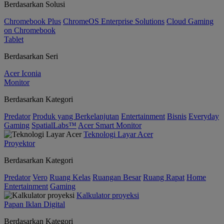
Berdasarkan Solusi
Chromebook Plus
ChromeOS Enterprise Solutions
Cloud Gaming
on Chromebook
Tablet
Berdasarkan Seri
Acer Iconia
Monitor
Berdasarkan Kategori
Predator
Produk yang Berkelanjutan
Entertainment
Bisnis
Everyday
Gaming
SpatialLabs™
Acer Smart Monitor
Teknologi Layar Acer
Proyektor
Berdasarkan Kategori
Predator
Vero
Ruang Kelas
Ruangan Besar
Ruang Rapat
Home
Entertainment
Gaming
Kalkulator proyeksi
Papan Iklan Digital
Berdasarkan Kategori