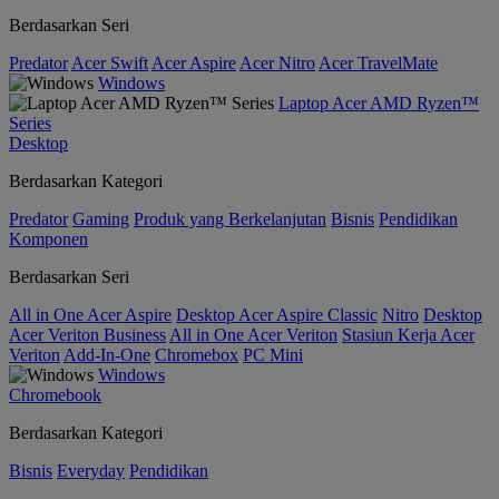
Berdasarkan Seri
Predator
Acer Swift
Acer Aspire
Acer Nitro
Acer TravelMate
Windows
Laptop Acer AMD Ryzen™
Series
Desktop
Berdasarkan Kategori
Predator
Gaming
Produk yang Berkelanjutan
Bisnis
Pendidikan
Komponen
Berdasarkan Seri
All in One Acer Aspire
Desktop Acer Aspire Classic
Nitro
Desktop
Acer Veriton Business
All in One Acer Veriton
Stasiun Kerja Acer
Veriton
Add-In-One
Chromebox
PC Mini
Windows
Chromebook
Berdasarkan Kategori
Bisnis
Everyday
Pendidikan