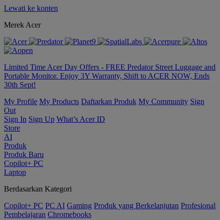
Lewati ke konten
Merek Acer
Limited Time Acer Day Offers - FREE Predator Street Luggage and
Portable Monitor. Enjoy 3Y Warranty, Shift to ACER NOW, Ends
30th Sept!
My Profile
My Products
Daftarkan Produk
My Community
Sign
Out
Sign In
Sign Up
What’s Acer ID
Store
AI
Produk
Produk Baru
Copilot+ PC
Laptop
Berdasarkan Kategori
Copilot+ PC
PC AI
Gaming
Produk yang Berkelanjutan
Profesional
Pembelajaran
Chromebooks