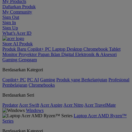
My Products
Daftarkan Produk
My Community
Sign Out
Sign In
Sign Up
What’s Acer ID
Store
AI
Produk
Produk Baru
Copilot+ PC
Laptop
Desktop
Chromebook
Tablet
Monitor
Proyektor
Papan Iklan Digital
Elektronik & Aksesori
Gaming Genggam
Berdasarkan Kategori
Copilot+ PC
PC AI
Gaming
Produk yang Berkelanjutan
Profesional
Pembelajaran
Chromebooks
Berdasarkan Seri
Predator
Acer Swift
Acer Aspire
Acer Nitro
Acer TravelMate
Windows
Laptop Acer AMD Ryzen™
Series
Berdasarkan Kategori