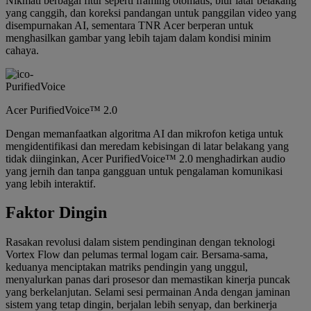
Nikmati berbagai fitur seperti framing otomatis, blur latar belakang
yang canggih, dan koreksi pandangan untuk panggilan video yang
disempurnakan AI, sementara TNR Acer berperan untuk
menghasilkan gambar yang lebih tajam dalam kondisi minim
cahaya.
Acer PurifiedVoice™ 2.0
Dengan memanfaatkan algoritma AI dan mikrofon ketiga untuk
mengidentifikasi dan meredam kebisingan di latar belakang yang
tidak diinginkan, Acer PurifiedVoice™ 2.0 menghadirkan audio
yang jernih dan tanpa gangguan untuk pengalaman komunikasi
yang lebih interaktif.
Faktor Dingin
Rasakan revolusi dalam sistem pendinginan dengan teknologi
Vortex Flow dan pelumas termal logam cair. Bersama-sama,
keduanya menciptakan matriks pendingin yang unggul,
menyalurkan panas dari prosesor dan memastikan kinerja puncak
yang berkelanjutan. Selami sesi permainan Anda dengan jaminan
sistem yang tetap dingin, berjalan lebih senyap, dan berkinerja