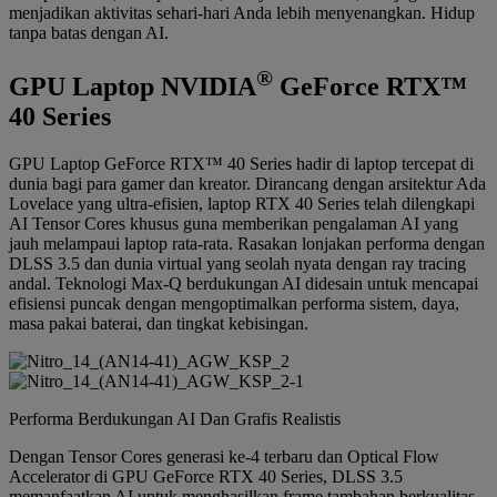
menjadikan aktivitas sehari-hari Anda lebih menyenangkan. Hidup
tanpa batas dengan AI.
®
GPU Laptop NVIDIA
GeForce RTX™
40 Series
GPU Laptop GeForce RTX™ 40 Series hadir di laptop tercepat di
dunia bagi para gamer dan kreator. Dirancang dengan arsitektur Ada
Lovelace yang ultra-efisien, laptop RTX 40 Series telah dilengkapi
AI Tensor Cores khusus guna memberikan pengalaman AI yang
jauh melampaui laptop rata-rata. Rasakan lonjakan performa dengan
DLSS 3.5 dan dunia virtual yang seolah nyata dengan ray tracing
andal. Teknologi Max-Q berdukungan AI didesain untuk mencapai
efisiensi puncak dengan mengoptimalkan performa sistem, daya,
masa pakai baterai, dan tingkat kebisingan.
Performa Berdukungan AI Dan Grafis Realistis
Dengan Tensor Cores generasi ke-4 terbaru dan Optical Flow
Accelerator di GPU GeForce RTX 40 Series, DLSS 3.5
memanfaatkan AI untuk menghasilkan frame tambahan berkualitas.