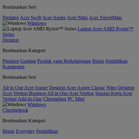
Berdasarkan Seri
Predator
Acer Swift
Acer Aspire
Acer Nitro
Acer TravelMate
Windows
Laptop Acer AMD Ryzen™
Series
Desktop
Berdasarkan Kategori
Predator
Gaming
Produk yang Berkelanjutan
Bisnis
Pendidikan
Komponen
Berdasarkan Seri
All in One Acer Aspire
Desktop Acer Aspire Classic
Nitro
Desktop
Acer Veriton Business
All in One Acer Veriton
Stasiun Kerja Acer
Veriton
Add-In-One
Chromebox
PC Mini
Windows
Chromebook
Berdasarkan Kategori
Bisnis
Everyday
Pendidikan