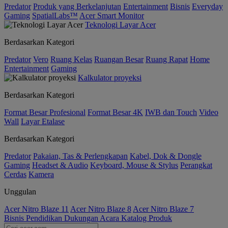
Predator
Produk yang Berkelanjutan
Entertainment
Bisnis
Everyday
Gaming
SpatialLabs™
Acer Smart Monitor
Teknologi Layar Acer
Berdasarkan Kategori
Predator
Vero
Ruang Kelas
Ruangan Besar
Ruang Rapat
Home
Entertainment
Gaming
Kalkulator proyeksi
Berdasarkan Kategori
Format Besar Profesional
Format Besar 4K
IWB dan Touch
Video
Wall
Layar Etalase
Berdasarkan Kategori
Predator
Pakaian, Tas & Perlengkapan
Kabel, Dok & Dongle
Gaming
Headset & Audio
Keyboard, Mouse & Stylus
Perangkat
Cerdas
Kamera
Unggulan
Acer Nitro Blaze 11
Acer Nitro Blaze 8
Acer Nitro Blaze 7
Bisnis
Pendidikan
Dukungan
Acara
Katalog Produk