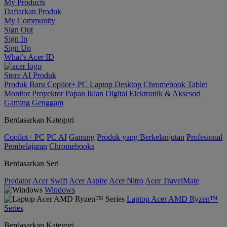
My Products
Daftarkan Produk
My Community
Sign Out
Sign In
Sign Up
What’s Acer ID
Store
AI
Produk
Produk Baru
Copilot+ PC
Laptop
Desktop
Chromebook
Tablet
Monitor
Proyektor
Papan Iklan Digital
Elektronik & Aksesori
Gaming Genggam
Berdasarkan Kategori
Copilot+ PC
PC AI
Gaming
Produk yang Berkelanjutan
Profesional
Pembelajaran
Chromebooks
Berdasarkan Seri
Predator
Acer Swift
Acer Aspire
Acer Nitro
Acer TravelMate
Windows
Laptop Acer AMD Ryzen™
Series
Berdasarkan Kategori