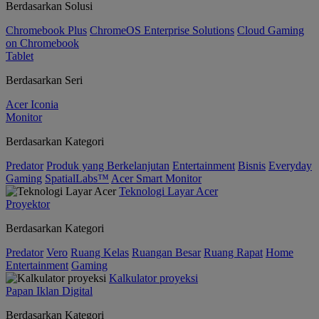
Berdasarkan Solusi
Chromebook Plus
ChromeOS Enterprise Solutions
Cloud Gaming
on Chromebook
Tablet
Berdasarkan Seri
Acer Iconia
Monitor
Berdasarkan Kategori
Predator
Produk yang Berkelanjutan
Entertainment
Bisnis
Everyday
Gaming
SpatialLabs™
Acer Smart Monitor
Teknologi Layar Acer
Proyektor
Berdasarkan Kategori
Predator
Vero
Ruang Kelas
Ruangan Besar
Ruang Rapat
Home
Entertainment
Gaming
Kalkulator proyeksi
Papan Iklan Digital
Berdasarkan Kategori