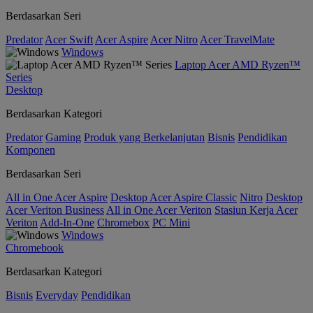
Berdasarkan Seri
Predator
Acer Swift
Acer Aspire
Acer Nitro
Acer TravelMate
Windows
Laptop Acer AMD Ryzen™
Series
Desktop
Berdasarkan Kategori
Predator
Gaming
Produk yang Berkelanjutan
Bisnis
Pendidikan
Komponen
Berdasarkan Seri
All in One Acer Aspire
Desktop Acer Aspire Classic
Nitro
Desktop
Acer Veriton Business
All in One Acer Veriton
Stasiun Kerja Acer
Veriton
Add-In-One
Chromebox
PC Mini
Windows
Chromebook
Berdasarkan Kategori
Bisnis
Everyday
Pendidikan