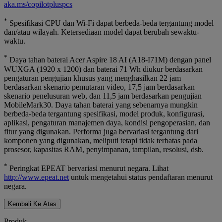
aka.ms/copilotpluspcs
*
Spesifikasi CPU dan Wi-Fi dapat berbeda-beda tergantung model
dan/atau wilayah. Ketersediaan model dapat berubah sewaktu-
waktu.
*
Daya tahan baterai Acer Aspire 18 AI (A18-I71M) dengan panel
WUXGA (1920 x 1200) dan baterai 71 Wh diukur berdasarkan
pengaturan pengujian khusus yang menghasilkan 22 jam
berdasarkan skenario pemutaran video, 17,5 jam berdasarkan
skenario penelusuran web, dan 11,5 jam berdasarkan pengujian
MobileMark30. Daya tahan baterai yang sebenarnya mungkin
berbeda-beda tergantung spesifikasi, model produk, konfigurasi,
aplikasi, pengaturan manajemen daya, kondisi pengoperasian, dan
fitur yang digunakan. Performa juga bervariasi tergantung dari
komponen yang digunakan, meliputi tetapi tidak terbatas pada
prosesor, kapasitas RAM, penyimpanan, tampilan, resolusi, dsb.
*
Peringkat EPEAT bervariasi menurut negara. Lihat
http://www.epeat.net
untuk mengetahui status pendaftaran menurut
negara.
Kembali Ke Atas
Produk