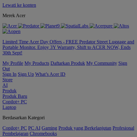
Lewati ke konten
Merek Acer
Limited Time Acer Day Offers - FREE Predator Street Luggage and
Portable Monitor. Enjoy 3Y Warranty, Shift to ACER NOW, Ends
30th Sept!
My Profile
My Products
Daftarkan Produk
My Community
Sign
Out
Sign In
Sign Up
What’s Acer ID
Store
AI
Produk
Produk Baru
Copilot+ PC
Laptop
Berdasarkan Kategori
Copilot+ PC
PC AI
Gaming
Produk yang Berkelanjutan
Profesional
Pembelajaran
Chromebooks