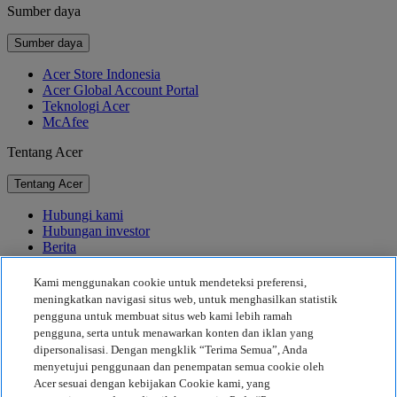
Sumber daya
Sumber daya
Acer Store Indonesia
Acer Global Account Portal
Teknologi Acer
McAfee
Tentang Acer
Tentang Acer
Hubungi kami
Hubungan investor
Berita
Penghargaan
Acara
Kami menggunakan cookie untuk mendeteksi preferensi,
meningkatkan navigasi situs web, untuk menghasilkan statistik
Keberlanjutan
pengguna untuk membuat situs web kami lebih ramah
pengguna, serta untuk menawarkan konten dan iklan yang
Keberlanjutan
dipersonalisasi. Dengan mengklik “Terima Semua”, Anda
menyetujui penggunaan dan penempatan semua cookie oleh
Tanggung Jawab Sosial Perusahaan
Acer sesuai dengan kebijakan Cookie kami, yang
Jejak Karbon Produk