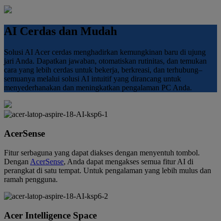
AI Cerdas dan Mudah
Solusi AI Acer cerdas menghadirkan kemungkinan baru di ujung
jari Anda. Dapatkan jawaban, otomatiskan rutinitas, dan temukan
cara yang lebih cerdas untuk bekerja, berkreasi, dan terhubung–
semuanya melalui solusi AI intuitif yang dirancang untuk
menyederhanakan dan meningkatkan pengalaman PC Anda.
AcerSense
Fitur serbaguna yang dapat diakses dengan menyentuh tombol.
Dengan
AcerSense
, Anda dapat mengakses semua fitur AI di
perangkat di satu tempat. Untuk pengalaman yang lebih mulus dan
ramah pengguna.
Acer Intelligence Space