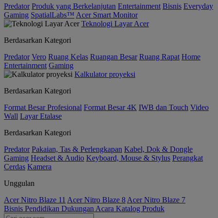
Predator
Produk yang Berkelanjutan
Entertainment
Bisnis
Everyday
Gaming
SpatialLabs™
Acer Smart Monitor
Teknologi Layar Acer
Berdasarkan Kategori
Predator
Vero
Ruang Kelas
Ruangan Besar
Ruang Rapat
Home
Entertainment
Gaming
Kalkulator proyeksi
Berdasarkan Kategori
Format Besar Profesional
Format Besar 4K
IWB dan Touch
Video
Wall
Layar Etalase
Berdasarkan Kategori
Predator
Pakaian, Tas & Perlengkapan
Kabel, Dok & Dongle
Gaming
Headset & Audio
Keyboard, Mouse & Stylus
Perangkat
Cerdas
Kamera
Unggulan
Acer Nitro Blaze 11
Acer Nitro Blaze 8
Acer Nitro Blaze 7
Bisnis
Pendidikan
Dukungan
Acara
Katalog Produk