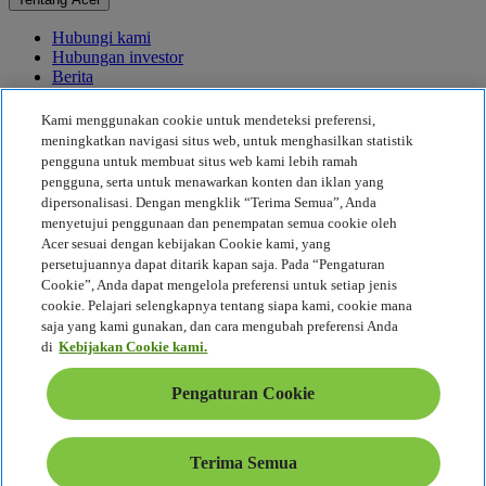
Hubungi kami
Hubungan investor
Berita
Penghargaan
Acara
Kami menggunakan cookie untuk mendeteksi preferensi,
meningkatkan navigasi situs web, untuk menghasilkan statistik
Keberlanjutan
pengguna untuk membuat situs web kami lebih ramah
pengguna, serta untuk menawarkan konten dan iklan yang
Keberlanjutan
dipersonalisasi. Dengan mengklik “Terima Semua”, Anda
menyetujui penggunaan dan penempatan semua cookie oleh
Tanggung Jawab Sosial Perusahaan
Acer sesuai dengan kebijakan Cookie kami, yang
Jejak Karbon Produk
persetujuannya dapat ditarik kapan saja. Pada “Pengaturan
Proyek Kemanusiaan
Cookie”, Anda dapat mengelola preferensi untuk setiap jenis
Earthion
cookie. Pelajari selengkapnya tentang siapa kami, cookie mana
Kebijakan Privasi
saja yang kami gunakan, dan cara mengubah preferensi Anda
Kebijakan Cookie
di
Kebijakan Cookie kami.
Pemberitahuan Hukum
Informasi Tambahan Seputar Hukum
Pengaturan Cookie
Kebijakan Aksesibilitas
Pengaturan Cookie
Indonesia - Bahasa
Terima Semua
© 2026 Acer Inc.