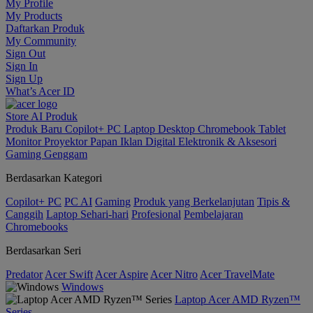
My Profile
My Products
Daftarkan Produk
My Community
Sign Out
Sign In
Sign Up
What’s Acer ID
Store
AI
Produk
Produk Baru
Copilot+ PC
Laptop
Desktop
Chromebook
Tablet
Monitor
Proyektor
Papan Iklan Digital
Elektronik & Aksesori
Gaming Genggam
Berdasarkan Kategori
Copilot+ PC
PC AI
Gaming
Produk yang Berkelanjutan
Tipis &
Canggih
Laptop Sehari-hari
Profesional
Pembelajaran
Chromebooks
Berdasarkan Seri
Predator
Acer Swift
Acer Aspire
Acer Nitro
Acer TravelMate
Windows
Laptop Acer AMD Ryzen™
Series