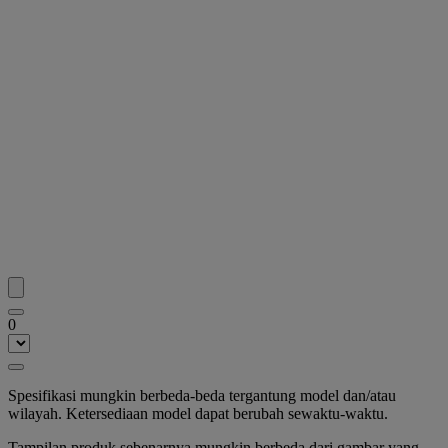
0
Spesifikasi mungkin berbeda-beda tergantung model dan/atau
wilayah. Ketersediaan model dapat berubah sewaktu-waktu.
Tampilan produk sebenarnya mungkin berbeda dari gambar yang