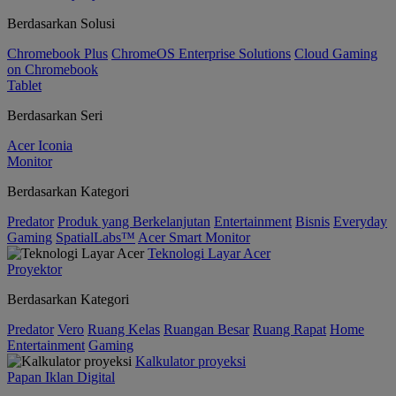
Berdasarkan Solusi
Chromebook Plus
ChromeOS Enterprise Solutions
Cloud Gaming
on Chromebook
Tablet
Berdasarkan Seri
Acer Iconia
Monitor
Berdasarkan Kategori
Predator
Produk yang Berkelanjutan
Entertainment
Bisnis
Everyday
Gaming
SpatialLabs™
Acer Smart Monitor
Teknologi Layar Acer
Proyektor
Berdasarkan Kategori
Predator
Vero
Ruang Kelas
Ruangan Besar
Ruang Rapat
Home
Entertainment
Gaming
Kalkulator proyeksi
Papan Iklan Digital