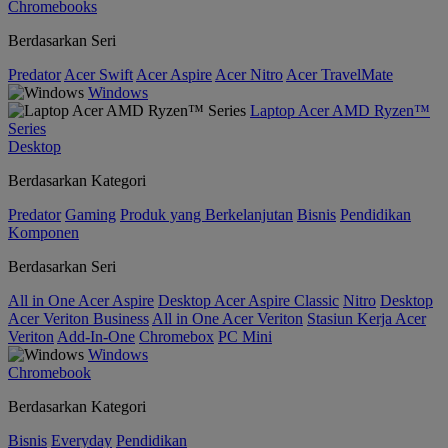
Chromebooks
Berdasarkan Seri
Predator
Acer Swift
Acer Aspire
Acer Nitro
Acer TravelMate
Windows
Laptop Acer AMD Ryzen™
Series
Desktop
Berdasarkan Kategori
Predator
Gaming
Produk yang Berkelanjutan
Bisnis
Pendidikan
Komponen
Berdasarkan Seri
All in One Acer Aspire
Desktop Acer Aspire Classic
Nitro
Desktop
Acer Veriton Business
All in One Acer Veriton
Stasiun Kerja Acer
Veriton
Add-In-One
Chromebox
PC Mini
Windows
Chromebook
Berdasarkan Kategori
Bisnis
Everyday
Pendidikan