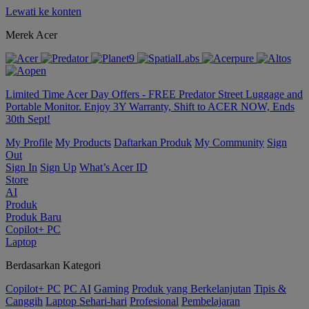
Lewati ke konten
Merek Acer
Limited Time Acer Day Offers - FREE Predator Street Luggage and
Portable Monitor. Enjoy 3Y Warranty, Shift to ACER NOW, Ends
30th Sept!
My Profile
My Products
Daftarkan Produk
My Community
Sign
Out
Sign In
Sign Up
What’s Acer ID
Store
AI
Produk
Produk Baru
Copilot+ PC
Laptop
Berdasarkan Kategori
Copilot+ PC
PC AI
Gaming
Produk yang Berkelanjutan
Tipis &
Canggih
Laptop Sehari-hari
Profesional
Pembelajaran