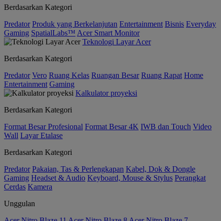
Berdasarkan Kategori
Predator
Produk yang Berkelanjutan
Entertainment
Bisnis
Everyday
Gaming
SpatialLabs™
Acer Smart Monitor
Teknologi Layar Acer
Berdasarkan Kategori
Predator
Vero
Ruang Kelas
Ruangan Besar
Ruang Rapat
Home
Entertainment
Gaming
Kalkulator proyeksi
Berdasarkan Kategori
Format Besar Profesional
Format Besar 4K
IWB dan Touch
Video
Wall
Layar Etalase
Berdasarkan Kategori
Predator
Pakaian, Tas & Perlengkapan
Kabel, Dok & Dongle
Gaming
Headset & Audio
Keyboard, Mouse & Stylus
Perangkat
Cerdas
Kamera
Unggulan
Acer Nitro Blaze 11
Acer Nitro Blaze 8
Acer Nitro Blaze 7