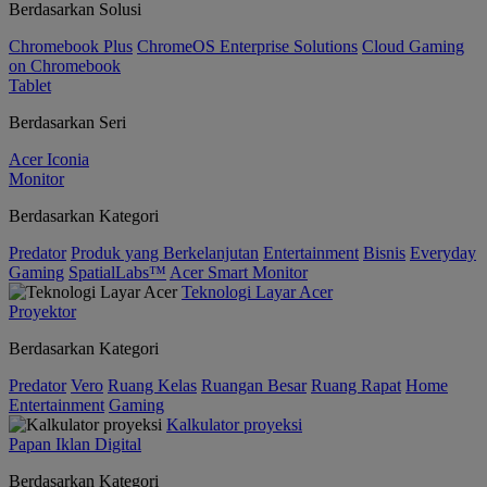
Berdasarkan Solusi
Chromebook Plus
ChromeOS Enterprise Solutions
Cloud Gaming
on Chromebook
Tablet
Berdasarkan Seri
Acer Iconia
Monitor
Berdasarkan Kategori
Predator
Produk yang Berkelanjutan
Entertainment
Bisnis
Everyday
Gaming
SpatialLabs™
Acer Smart Monitor
Teknologi Layar Acer
Proyektor
Berdasarkan Kategori
Predator
Vero
Ruang Kelas
Ruangan Besar
Ruang Rapat
Home
Entertainment
Gaming
Kalkulator proyeksi
Papan Iklan Digital
Berdasarkan Kategori