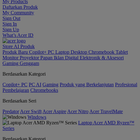
My Products
Daftarkan Produk
My Community
Sign Out
Sign In
Sign Up
What’s Acer ID
Store
AI
Produk
Produk Baru
Copilot+ PC
Laptop
Desktop
Chromebook
Tablet
Monitor
Proyektor
Papan Iklan Digital
Elektronik & Aksesori
Gaming Genggam
Berdasarkan Kategori
Copilot+ PC
PC AI
Gaming
Produk yang Berkelanjutan
Profesional
Pembelajaran
Chromebooks
Berdasarkan Seri
Predator
Acer Swift
Acer Aspire
Acer Nitro
Acer TravelMate
Windows
Laptop Acer AMD Ryzen™
Series
Berdasarkan Kategori