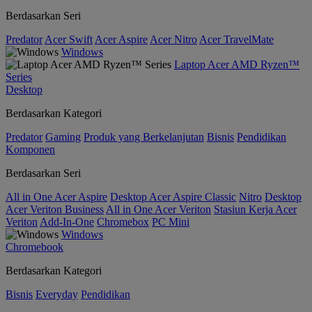
Berdasarkan Seri
Predator
Acer Swift
Acer Aspire
Acer Nitro
Acer TravelMate
Windows
Laptop Acer AMD Ryzen™
Series
Desktop
Berdasarkan Kategori
Predator
Gaming
Produk yang Berkelanjutan
Bisnis
Pendidikan
Komponen
Berdasarkan Seri
All in One Acer Aspire
Desktop Acer Aspire Classic
Nitro
Desktop
Acer Veriton Business
All in One Acer Veriton
Stasiun Kerja Acer
Veriton
Add-In-One
Chromebox
PC Mini
Windows
Chromebook
Berdasarkan Kategori
Bisnis
Everyday
Pendidikan