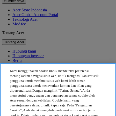
Sumber daya
Acer Store Indonesia
Acer Global Account Portal
Teknologi Acer
McAfee
Tentang Acer
Tentang Acer
Hubungi kami
Hubungan investor
Berita
Penghargaan
Acara
Kami menggunakan cookie untuk mendeteksi preferensi,
meningkatkan navigasi situs web, untuk menghasilkan statistik
Keberlanjutan
pengguna untuk membuat situs web kami lebih ramah
pengguna, serta untuk menawarkan konten dan iklan yang
Keberlanjutan
dipersonalisasi. Dengan mengklik “Terima Semua”, Anda
menyetujui penggunaan dan penempatan semua cookie oleh
Tanggung Jawab Sosial Perusahaan
Acer sesuai dengan kebijakan Cookie kami, yang
Jejak Karbon Produk
persetujuannya dapat ditarik kapan saja. Pada “Pengaturan
Proyek Kemanusiaan
Cookie”, Anda dapat mengelola preferensi untuk setiap jenis
Earthion
cookie. Pelajari selengkapnya tentang siapa kami, cookie mana