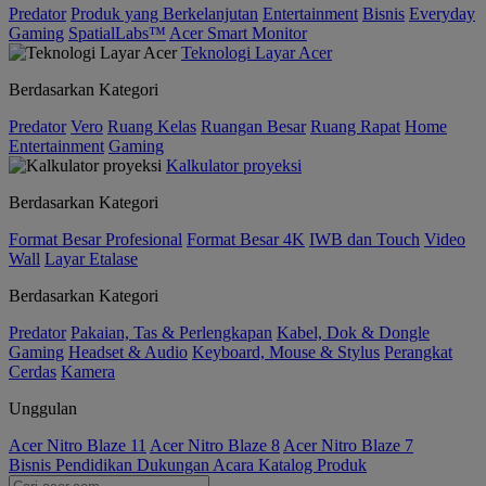
Predator
Produk yang Berkelanjutan
Entertainment
Bisnis
Everyday
Gaming
SpatialLabs™
Acer Smart Monitor
Teknologi Layar Acer
Berdasarkan Kategori
Predator
Vero
Ruang Kelas
Ruangan Besar
Ruang Rapat
Home
Entertainment
Gaming
Kalkulator proyeksi
Berdasarkan Kategori
Format Besar Profesional
Format Besar 4K
IWB dan Touch
Video
Wall
Layar Etalase
Berdasarkan Kategori
Predator
Pakaian, Tas & Perlengkapan
Kabel, Dok & Dongle
Gaming
Headset & Audio
Keyboard, Mouse & Stylus
Perangkat
Cerdas
Kamera
Unggulan
Acer Nitro Blaze 11
Acer Nitro Blaze 8
Acer Nitro Blaze 7
Bisnis
Pendidikan
Dukungan
Acara
Katalog Produk