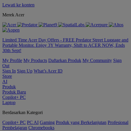
Lewati ke konten
Merek Acer
Limited Time Acer Day Offers - FREE Predator Street Luggage and
Portable Monitor. Enjoy 3Y Warranty, Shift to ACER NOW, Ends
30th Sept!
My Profile
My Products
Daftarkan Produk
My Community
Sign
Out
Sign In
Sign Up
What’s Acer ID
Store
AI
Produk
Produk Baru
Copilot+ PC
Laptop
Berdasarkan Kategori
Copilot+ PC
PC AI
Gaming
Produk yang Berkelanjutan
Profesional
Pembelajaran
Chromebooks