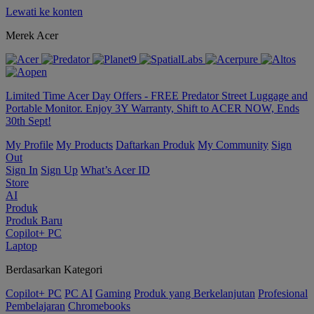
Lewati ke konten
Merek Acer
Limited Time Acer Day Offers - FREE Predator Street Luggage and
Portable Monitor. Enjoy 3Y Warranty, Shift to ACER NOW, Ends
30th Sept!
My Profile
My Products
Daftarkan Produk
My Community
Sign
Out
Sign In
Sign Up
What’s Acer ID
Store
AI
Produk
Produk Baru
Copilot+ PC
Laptop
Berdasarkan Kategori
Copilot+ PC
PC AI
Gaming
Produk yang Berkelanjutan
Profesional
Pembelajaran
Chromebooks