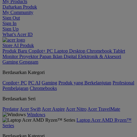
My Products
Daftarkan Produk
My Community
Sign Out
Sign In
Sign Up
What’s Acer ID
Store
AI
Produk
Produk Baru
Copilot+ PC
Laptop
Desktop
Chromebook
Tablet
Monitor
Proyektor
Papan Iklan Digital
Elektronik & Aksesori
Gaming Genggam
Berdasarkan Kategori
Copilot+ PC
PC AI
Gaming
Produk yang Berkelanjutan
Profesional
Pembelajaran
Chromebooks
Berdasarkan Seri
Predator
Acer Swift
Acer Aspire
Acer Nitro
Acer TravelMate
Windows
Laptop Acer AMD Ryzen™
Series
Berdasarkan Kategori