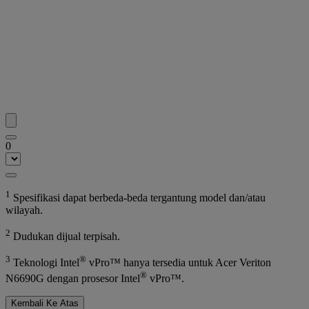
0
1
Spesifikasi dapat berbeda-beda tergantung model dan/atau
wilayah.
2
Dudukan dijual terpisah.
3
®
Teknologi Intel
vPro™ hanya tersedia untuk Acer Veriton
®
N6690G dengan prosesor Intel
vPro™.
Kembali Ke Atas