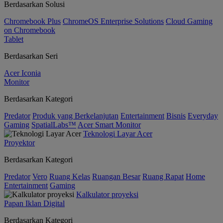
Berdasarkan Solusi
Chromebook Plus
ChromeOS Enterprise Solutions
Cloud Gaming
on Chromebook
Tablet
Berdasarkan Seri
Acer Iconia
Monitor
Berdasarkan Kategori
Predator
Produk yang Berkelanjutan
Entertainment
Bisnis
Everyday
Gaming
SpatialLabs™
Acer Smart Monitor
Teknologi Layar Acer
Proyektor
Berdasarkan Kategori
Predator
Vero
Ruang Kelas
Ruangan Besar
Ruang Rapat
Home
Entertainment
Gaming
Kalkulator proyeksi
Papan Iklan Digital
Berdasarkan Kategori