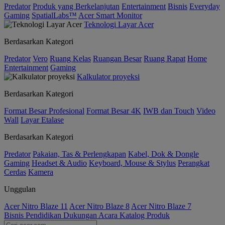
Predator
Produk yang Berkelanjutan
Entertainment
Bisnis
Everyday
Gaming
SpatialLabs™
Acer Smart Monitor
Teknologi Layar Acer
Berdasarkan Kategori
Predator
Vero
Ruang Kelas
Ruangan Besar
Ruang Rapat
Home
Entertainment
Gaming
Kalkulator proyeksi
Berdasarkan Kategori
Format Besar Profesional
Format Besar 4K
IWB dan Touch
Video
Wall
Layar Etalase
Berdasarkan Kategori
Predator
Pakaian, Tas & Perlengkapan
Kabel, Dok & Dongle
Gaming
Headset & Audio
Keyboard, Mouse & Stylus
Perangkat
Cerdas
Kamera
Unggulan
Acer Nitro Blaze 11
Acer Nitro Blaze 8
Acer Nitro Blaze 7
Bisnis
Pendidikan
Dukungan
Acara
Katalog Produk