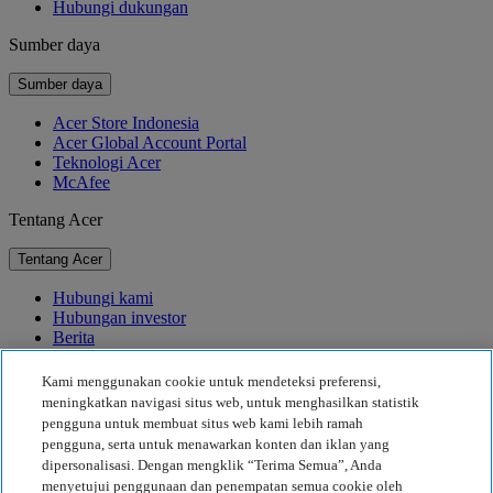
Hubungi dukungan
Sumber daya
Sumber daya
Acer Store Indonesia
Acer Global Account Portal
Teknologi Acer
McAfee
Tentang Acer
Tentang Acer
Hubungi kami
Hubungan investor
Berita
Penghargaan
Acara
Kami menggunakan cookie untuk mendeteksi preferensi,
meningkatkan navigasi situs web, untuk menghasilkan statistik
Keberlanjutan
pengguna untuk membuat situs web kami lebih ramah
pengguna, serta untuk menawarkan konten dan iklan yang
Keberlanjutan
dipersonalisasi. Dengan mengklik “Terima Semua”, Anda
menyetujui penggunaan dan penempatan semua cookie oleh
Tanggung Jawab Sosial Perusahaan