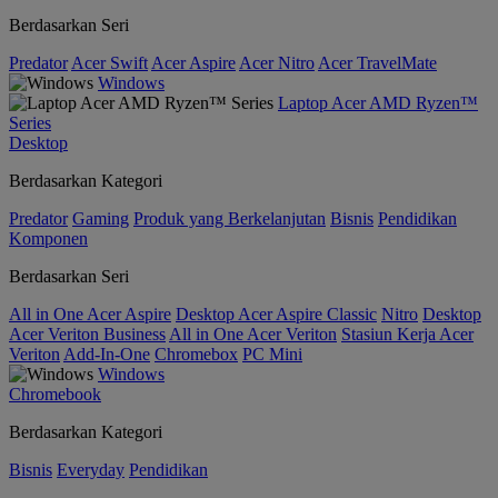
Berdasarkan Seri
Predator
Acer Swift
Acer Aspire
Acer Nitro
Acer TravelMate
Windows
Laptop Acer AMD Ryzen™
Series
Desktop
Berdasarkan Kategori
Predator
Gaming
Produk yang Berkelanjutan
Bisnis
Pendidikan
Komponen
Berdasarkan Seri
All in One Acer Aspire
Desktop Acer Aspire Classic
Nitro
Desktop
Acer Veriton Business
All in One Acer Veriton
Stasiun Kerja Acer
Veriton
Add-In-One
Chromebox
PC Mini
Windows
Chromebook
Berdasarkan Kategori
Bisnis
Everyday
Pendidikan