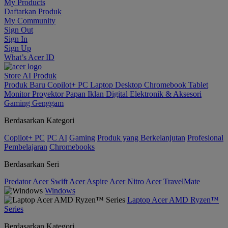
My Products
Daftarkan Produk
My Community
Sign Out
Sign In
Sign Up
What’s Acer ID
Store
AI
Produk
Produk Baru
Copilot+ PC
Laptop
Desktop
Chromebook
Tablet
Monitor
Proyektor
Papan Iklan Digital
Elektronik & Aksesori
Gaming Genggam
Berdasarkan Kategori
Copilot+ PC
PC AI
Gaming
Produk yang Berkelanjutan
Profesional
Pembelajaran
Chromebooks
Berdasarkan Seri
Predator
Acer Swift
Acer Aspire
Acer Nitro
Acer TravelMate
Windows
Laptop Acer AMD Ryzen™
Series
Berdasarkan Kategori