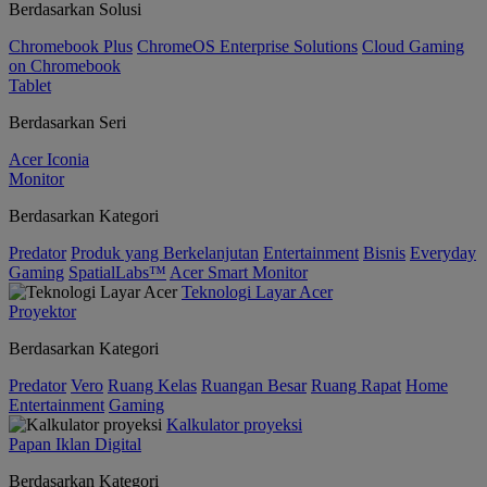
Berdasarkan Solusi
Chromebook Plus
ChromeOS Enterprise Solutions
Cloud Gaming
on Chromebook
Tablet
Berdasarkan Seri
Acer Iconia
Monitor
Berdasarkan Kategori
Predator
Produk yang Berkelanjutan
Entertainment
Bisnis
Everyday
Gaming
SpatialLabs™
Acer Smart Monitor
Teknologi Layar Acer
Proyektor
Berdasarkan Kategori
Predator
Vero
Ruang Kelas
Ruangan Besar
Ruang Rapat
Home
Entertainment
Gaming
Kalkulator proyeksi
Papan Iklan Digital
Berdasarkan Kategori