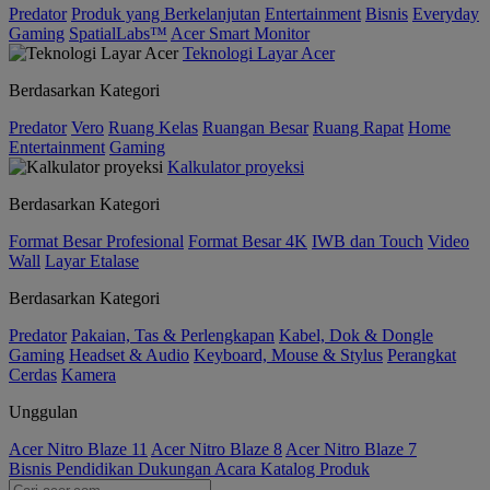
Predator
Produk yang Berkelanjutan
Entertainment
Bisnis
Everyday
Gaming
SpatialLabs™
Acer Smart Monitor
Teknologi Layar Acer
Berdasarkan Kategori
Predator
Vero
Ruang Kelas
Ruangan Besar
Ruang Rapat
Home
Entertainment
Gaming
Kalkulator proyeksi
Berdasarkan Kategori
Format Besar Profesional
Format Besar 4K
IWB dan Touch
Video
Wall
Layar Etalase
Berdasarkan Kategori
Predator
Pakaian, Tas & Perlengkapan
Kabel, Dok & Dongle
Gaming
Headset & Audio
Keyboard, Mouse & Stylus
Perangkat
Cerdas
Kamera
Unggulan
Acer Nitro Blaze 11
Acer Nitro Blaze 8
Acer Nitro Blaze 7
Bisnis
Pendidikan
Dukungan
Acara
Katalog Produk