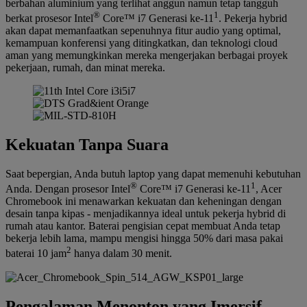
berbahan aluminium yang terlihat anggun namun tetap tangguh
®
1
berkat prosesor Intel
Core™ i7 Generasi ke-11
. Pekerja hybrid
akan dapat memanfaatkan sepenuhnya fitur audio yang optimal,
kemampuan konferensi yang ditingkatkan, dan teknologi cloud
aman yang memungkinkan mereka mengerjakan berbagai proyek
pekerjaan, rumah, dan minat mereka.
Kekuatan Tanpa Suara
Saat bepergian, Anda butuh laptop yang dapat memenuhi kebutuhan
®
1
Anda. Dengan prosesor Intel
Core™ i7 Generasi ke-11
, Acer
Chromebook ini menawarkan kekuatan dan keheningan dengan
desain tanpa kipas - menjadikannya ideal untuk pekerja hybrid di
rumah atau kantor. Baterai pengisian cepat membuat Anda tetap
bekerja lebih lama, mampu mengisi hingga 50% dari masa pakai
2
baterai 10 jam
hanya dalam 30 menit.
Pengalaman Menonton yang Imersif