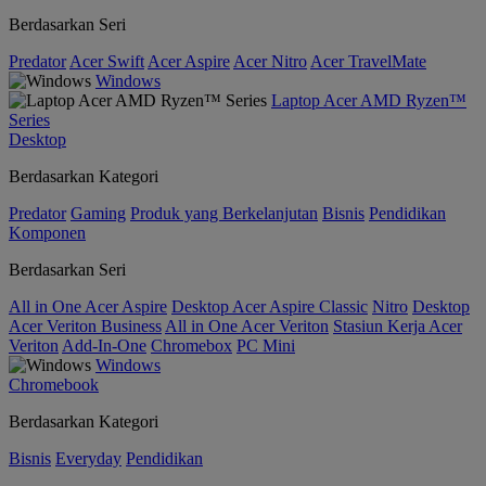
Berdasarkan Seri
Predator
Acer Swift
Acer Aspire
Acer Nitro
Acer TravelMate
Windows
Laptop Acer AMD Ryzen™
Series
Desktop
Berdasarkan Kategori
Predator
Gaming
Produk yang Berkelanjutan
Bisnis
Pendidikan
Komponen
Berdasarkan Seri
All in One Acer Aspire
Desktop Acer Aspire Classic
Nitro
Desktop
Acer Veriton Business
All in One Acer Veriton
Stasiun Kerja Acer
Veriton
Add-In-One
Chromebox
PC Mini
Windows
Chromebook
Berdasarkan Kategori
Bisnis
Everyday
Pendidikan