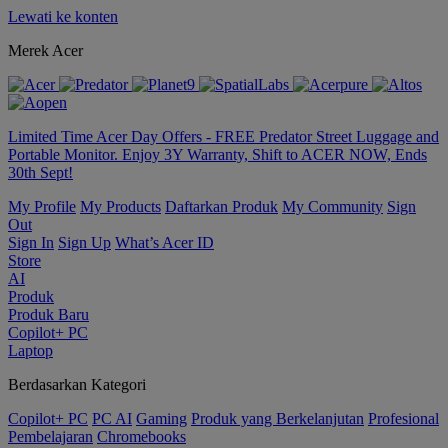
Lewati ke konten
Merek Acer
Limited Time Acer Day Offers - FREE Predator Street Luggage and
Portable Monitor. Enjoy 3Y Warranty, Shift to ACER NOW, Ends
30th Sept!
My Profile
My Products
Daftarkan Produk
My Community
Sign
Out
Sign In
Sign Up
What’s Acer ID
Store
AI
Produk
Produk Baru
Copilot+ PC
Laptop
Berdasarkan Kategori
Copilot+ PC
PC AI
Gaming
Produk yang Berkelanjutan
Profesional
Pembelajaran
Chromebooks