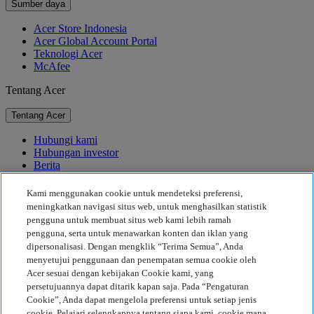
Sumber daya
Acer Store Indonesia
Acer Global Account Portal
Teknologi Acer
McAfee
Tentang Acer
Tentang Acer
Hubungi kami
Hubungan investor
Berita
Penghargaan
Acara
Kami menggunakan cookie untuk mendeteksi preferensi,
meningkatkan navigasi situs web, untuk menghasilkan statistik
Keberlanjutan
pengguna untuk membuat situs web kami lebih ramah
pengguna, serta untuk menawarkan konten dan iklan yang
Keberlanjutan
dipersonalisasi. Dengan mengklik “Terima Semua”, Anda
menyetujui penggunaan dan penempatan semua cookie oleh
Tanggung Jawab Sosial Perusahaan
Acer sesuai dengan kebijakan Cookie kami, yang
Jejak Karbon Produk
persetujuannya dapat ditarik kapan saja. Pada “Pengaturan
Proyek Kemanusiaan
Cookie”, Anda dapat mengelola preferensi untuk setiap jenis
Earthion
cookie. Pelajari selengkapnya tentang siapa kami, cookie mana