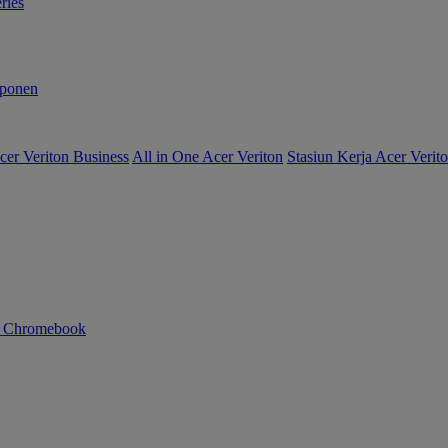
ries
ponen
er Veriton Business
All in One Acer Veriton
Stasiun Kerja Acer Verit
n Chromebook