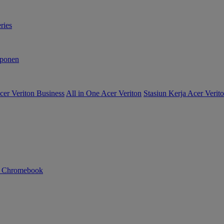
ries
ponen
er Veriton Business
All in One Acer Veriton
Stasiun Kerja Acer Verit
n Chromebook