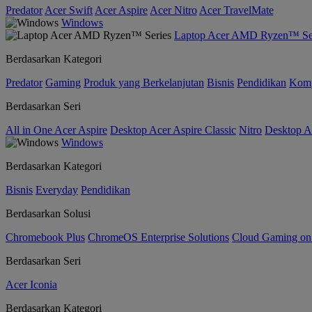
Predator
Acer Swift
Acer Aspire
Acer Nitro
Acer TravelMate
Windows
Laptop Acer AMD Ryzen™ Se
Berdasarkan Kategori
Predator
Gaming
Produk yang Berkelanjutan
Bisnis
Pendidikan
Kom
Berdasarkan Seri
All in One Acer Aspire
Desktop Acer Aspire Classic
Nitro
Desktop Ac
Windows
Berdasarkan Kategori
Bisnis
Everyday
Pendidikan
Berdasarkan Solusi
Chromebook Plus
ChromeOS Enterprise Solutions
Cloud Gaming o
Berdasarkan Seri
Acer Iconia
Berdasarkan Kategori