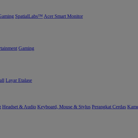
Gaming
SpatialLabs™
Acer Smart Monitor
tainment
Gaming
ll
Layar Etalase
g
Headset & Audio
Keyboard, Mouse & Stylus
Perangkat Cerdas
Kame