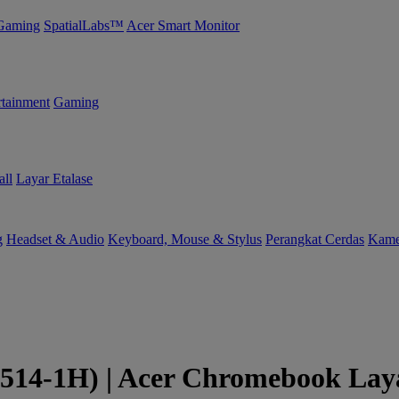
Gaming
SpatialLabs™
Acer Smart Monitor
tainment
Gaming
ll
Layar Etalase
g
Headset & Audio
Keyboard, Mouse & Stylus
Perangkat Cerdas
Kame
514-1H) | Acer Chromebook Lay