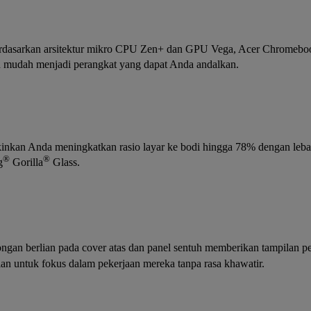
rdasarkan arsitektur mikro CPU Zen+ dan GPU Vega, Acer Chromebook 
an mudah menjadi perangkat yang dapat Anda andalkan.
kan Anda meningkatkan rasio layar ke bodi hingga 78% dengan lebar b
®
®
g
Gorilla
Glass.
ngan berlian pada cover atas dan panel sentuh memberikan tampilan p
 untuk fokus dalam pekerjaan mereka tanpa rasa khawatir.