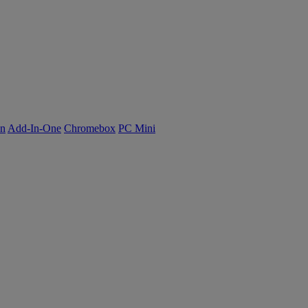
on
Add-In-One
Chromebox
PC Mini