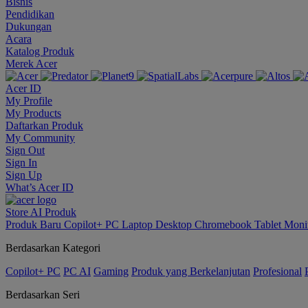
Bisnis
Pendidikan
Dukungan
Acara
Katalog Produk
Merek Acer
Acer ID
My Profile
My Products
Daftarkan Produk
My Community
Sign Out
Sign In
Sign Up
What’s Acer ID
Store
AI
Produk
Produk Baru
Copilot+ PC
Laptop
Desktop
Chromebook
Tablet
Moni
Berdasarkan Kategori
Copilot+ PC
PC AI
Gaming
Produk yang Berkelanjutan
Profesional
Berdasarkan Seri