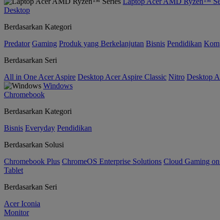
Laptop Acer AMD Ryzen™ Se
Desktop
Berdasarkan Kategori
Predator
Gaming
Produk yang Berkelanjutan
Bisnis
Pendidikan
Kom
Berdasarkan Seri
All in One Acer Aspire
Desktop Acer Aspire Classic
Nitro
Desktop Ac
Windows
Chromebook
Berdasarkan Kategori
Bisnis
Everyday
Pendidikan
Berdasarkan Solusi
Chromebook Plus
ChromeOS Enterprise Solutions
Cloud Gaming o
Tablet
Berdasarkan Seri
Acer Iconia
Monitor