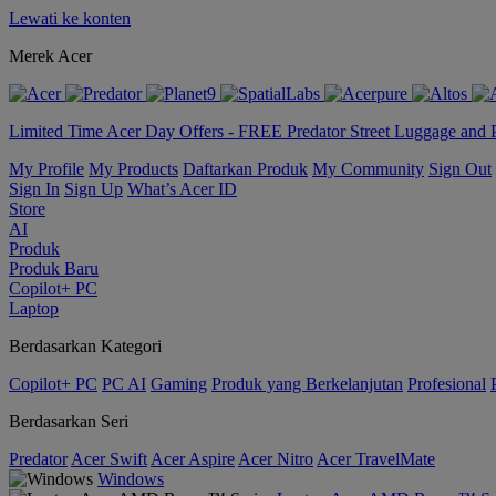
Lewati ke konten
Merek Acer
Limited Time Acer Day Offers - FREE Predator Street Luggage and 
My Profile
My Products
Daftarkan Produk
My Community
Sign Out
Sign In
Sign Up
What’s Acer ID
Store
AI
Produk
Produk Baru
Copilot+ PC
Laptop
Berdasarkan Kategori
Copilot+ PC
PC AI
Gaming
Produk yang Berkelanjutan
Profesional
Berdasarkan Seri
Predator
Acer Swift
Acer Aspire
Acer Nitro
Acer TravelMate
Windows