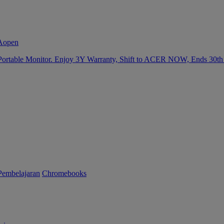
Portable Monitor. Enjoy 3Y Warranty, Shift to ACER NOW, Ends 30th
Pembelajaran
Chromebooks