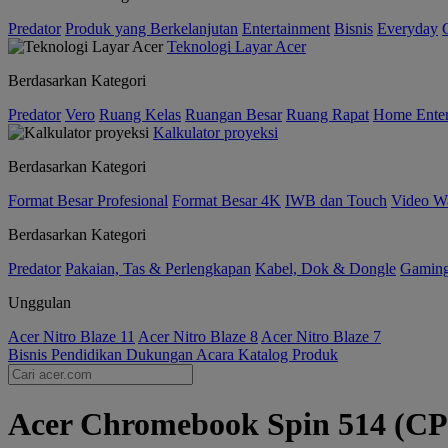
Predator
Produk yang Berkelanjutan
Entertainment
Bisnis
Everyday
Teknologi Layar Acer
Berdasarkan Kategori
Predator
Vero
Ruang Kelas
Ruangan Besar
Ruang Rapat
Home Enter
Kalkulator proyeksi
Berdasarkan Kategori
Format Besar Profesional
Format Besar 4K
IWB dan Touch
Video Wa
Berdasarkan Kategori
Predator
Pakaian, Tas & Perlengkapan
Kabel, Dok & Dongle
Gamin
Unggulan
Acer Nitro Blaze 11
Acer Nitro Blaze 8
Acer Nitro Blaze 7
Bisnis
Pendidikan
Dukungan
Acara
Katalog Produk
Acer Chromebook Spin 514 (CP