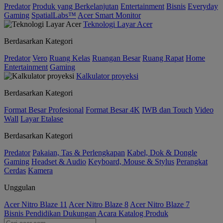
Predator
Produk yang Berkelanjutan
Entertainment
Bisnis
Everyday
Gaming
SpatialLabs™
Acer Smart Monitor
Teknologi Layar Acer
Berdasarkan Kategori
Predator
Vero
Ruang Kelas
Ruangan Besar
Ruang Rapat
Home
Entertainment
Gaming
Kalkulator proyeksi
Berdasarkan Kategori
Format Besar Profesional
Format Besar 4K
IWB dan Touch
Video
Wall
Layar Etalase
Berdasarkan Kategori
Predator
Pakaian, Tas & Perlengkapan
Kabel, Dok & Dongle
Gaming
Headset & Audio
Keyboard, Mouse & Stylus
Perangkat
Cerdas
Kamera
Unggulan
Acer Nitro Blaze 11
Acer Nitro Blaze 8
Acer Nitro Blaze 7
Bisnis
Pendidikan
Dukungan
Acara
Katalog Produk