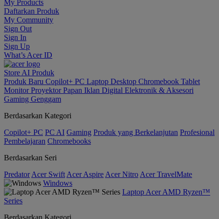
My Products
Daftarkan Produk
My Community
Sign Out
Sign In
Sign Up
What’s Acer ID
Store
AI
Produk
Produk Baru
Copilot+ PC
Laptop
Desktop
Chromebook
Tablet
Monitor
Proyektor
Papan Iklan Digital
Elektronik & Aksesori
Gaming Genggam
Berdasarkan Kategori
Copilot+ PC
PC AI
Gaming
Produk yang Berkelanjutan
Profesional
Pembelajaran
Chromebooks
Berdasarkan Seri
Predator
Acer Swift
Acer Aspire
Acer Nitro
Acer TravelMate
Windows
Laptop Acer AMD Ryzen™
Series
Berdasarkan Kategori