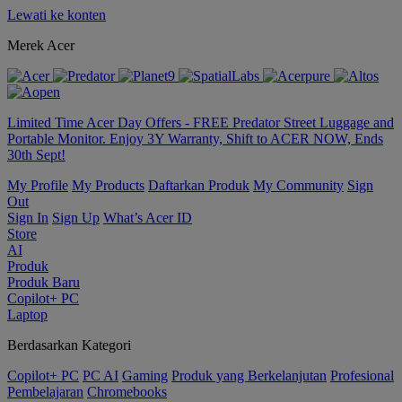
Lewati ke konten
Merek Acer
Limited Time Acer Day Offers - FREE Predator Street Luggage and
Portable Monitor. Enjoy 3Y Warranty, Shift to ACER NOW, Ends
30th Sept!
My Profile
My Products
Daftarkan Produk
My Community
Sign
Out
Sign In
Sign Up
What’s Acer ID
Store
AI
Produk
Produk Baru
Copilot+ PC
Laptop
Berdasarkan Kategori
Copilot+ PC
PC AI
Gaming
Produk yang Berkelanjutan
Profesional
Pembelajaran
Chromebooks