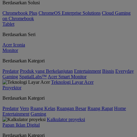
Berdasarkan Solusi
Chromebook Plus
ChromeOS Enterprise Solutions
Cloud Gaming
on Chromebook
Tablet
Berdasarkan Seri
Acer Iconia
Monitor
Berdasarkan Kategori
Predator
Produk yang Berkelanjutan
Entertainment
Bisnis
Everyday
Gaming
SpatialLabs™
Acer Smart Monitor
Teknologi Layar Acer
Proyektor
Berdasarkan Kategori
Predator
Vero
Ruang Kelas
Ruangan Besar
Ruang Rapat
Home
Entertainment
Gaming
Kalkulator proyeksi
Papan Iklan Digital
Berdasarkan Kategori