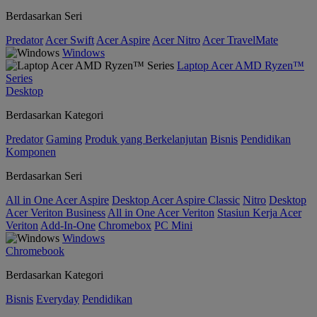
Berdasarkan Seri
Predator
Acer Swift
Acer Aspire
Acer Nitro
Acer TravelMate
Windows
Laptop Acer AMD Ryzen™
Series
Desktop
Berdasarkan Kategori
Predator
Gaming
Produk yang Berkelanjutan
Bisnis
Pendidikan
Komponen
Berdasarkan Seri
All in One Acer Aspire
Desktop Acer Aspire Classic
Nitro
Desktop
Acer Veriton Business
All in One Acer Veriton
Stasiun Kerja Acer
Veriton
Add-In-One
Chromebox
PC Mini
Windows
Chromebook
Berdasarkan Kategori
Bisnis
Everyday
Pendidikan