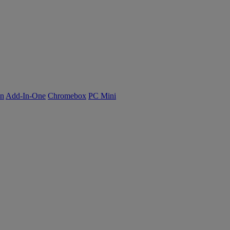
on
Add-In-One
Chromebox
PC Mini