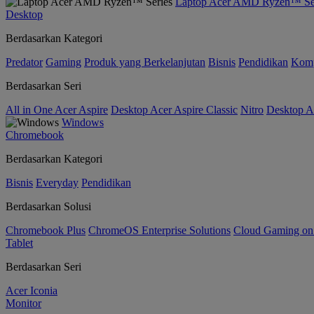
Laptop Acer AMD Ryzen™ Se
Desktop
Berdasarkan Kategori
Predator
Gaming
Produk yang Berkelanjutan
Bisnis
Pendidikan
Kom
Berdasarkan Seri
All in One Acer Aspire
Desktop Acer Aspire Classic
Nitro
Desktop Ac
Windows
Chromebook
Berdasarkan Kategori
Bisnis
Everyday
Pendidikan
Berdasarkan Solusi
Chromebook Plus
ChromeOS Enterprise Solutions
Cloud Gaming o
Tablet
Berdasarkan Seri
Acer Iconia
Monitor