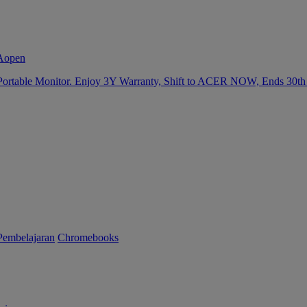
Portable Monitor. Enjoy 3Y Warranty, Shift to ACER NOW, Ends 30th
Pembelajaran
Chromebooks