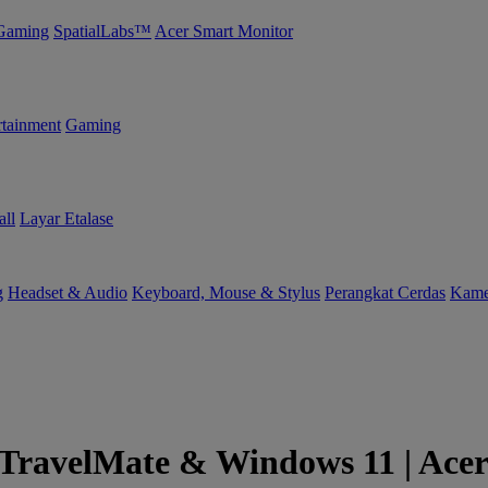
Gaming
SpatialLabs™
Acer Smart Monitor
tainment
Gaming
ll
Layar Etalase
g
Headset & Audio
Keyboard, Mouse & Stylus
Perangkat Cerdas
Kame
 TravelMate & Windows 11 | Acer