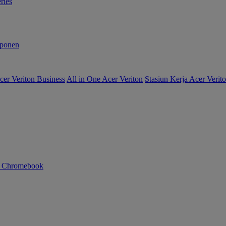
ries
ponen
er Veriton Business
All in One Acer Veriton
Stasiun Kerja Acer Verit
n Chromebook