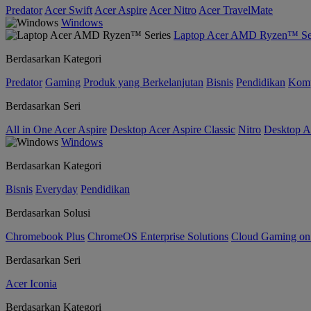
Predator
Acer Swift
Acer Aspire
Acer Nitro
Acer TravelMate
Windows
Laptop Acer AMD Ryzen™ Se
Berdasarkan Kategori
Predator
Gaming
Produk yang Berkelanjutan
Bisnis
Pendidikan
Kom
Berdasarkan Seri
All in One Acer Aspire
Desktop Acer Aspire Classic
Nitro
Desktop Ac
Windows
Berdasarkan Kategori
Bisnis
Everyday
Pendidikan
Berdasarkan Solusi
Chromebook Plus
ChromeOS Enterprise Solutions
Cloud Gaming o
Berdasarkan Seri
Acer Iconia
Berdasarkan Kategori