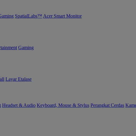
Gaming
SpatialLabs™
Acer Smart Monitor
tainment
Gaming
ll
Layar Etalase
g
Headset & Audio
Keyboard, Mouse & Stylus
Perangkat Cerdas
Kame