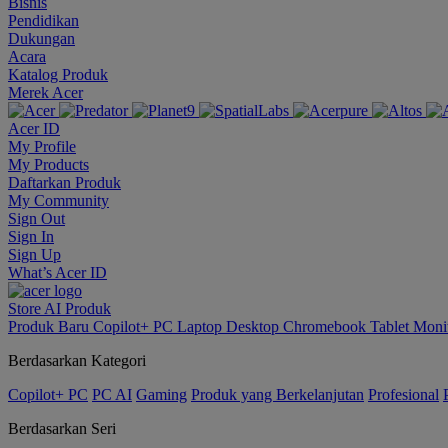
Bisnis
Pendidikan
Dukungan
Acara
Katalog Produk
Merek Acer
Acer ID
My Profile
My Products
Daftarkan Produk
My Community
Sign Out
Sign In
Sign Up
What’s Acer ID
Store
AI
Produk
Produk Baru
Copilot+ PC
Laptop
Desktop
Chromebook
Tablet
Moni
Berdasarkan Kategori
Copilot+ PC
PC AI
Gaming
Produk yang Berkelanjutan
Profesional
Berdasarkan Seri