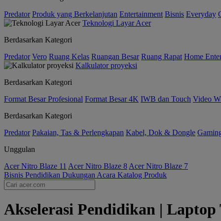
Predator
Produk yang Berkelanjutan
Entertainment
Bisnis
Everyday
Teknologi Layar Acer
Berdasarkan Kategori
Predator
Vero
Ruang Kelas
Ruangan Besar
Ruang Rapat
Home Enter
Kalkulator proyeksi
Berdasarkan Kategori
Format Besar Profesional
Format Besar 4K
IWB dan Touch
Video Wa
Berdasarkan Kategori
Predator
Pakaian, Tas & Perlengkapan
Kabel, Dok & Dongle
Gamin
Unggulan
Acer Nitro Blaze 11
Acer Nitro Blaze 8
Acer Nitro Blaze 7
Bisnis
Pendidikan
Dukungan
Acara
Katalog Produk
Akselerasi Pendidikan | Laptop