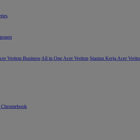
ries
ponen
er Veriton Business
All in One Acer Veriton
Stasiun Kerja Acer Verit
n Chromebook