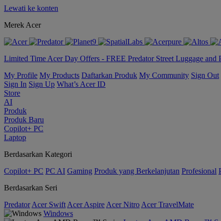
Lewati ke konten
Merek Acer
Limited Time Acer Day Offers - FREE Predator Street Luggage and 
My Profile
My Products
Daftarkan Produk
My Community
Sign Out
Sign In
Sign Up
What’s Acer ID
Store
AI
Produk
Produk Baru
Copilot+ PC
Laptop
Berdasarkan Kategori
Copilot+ PC
PC AI
Gaming
Produk yang Berkelanjutan
Profesional
Berdasarkan Seri
Predator
Acer Swift
Acer Aspire
Acer Nitro
Acer TravelMate
Windows