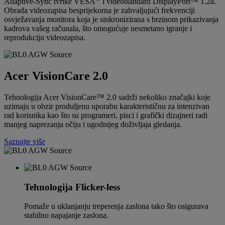
Adaptive-Sync tvrtke VESA
i videostandard DisplayPort™ 1.2a.
Obrada videozapisa besprijekorna je zahvaljujući frekvenciji
osvježavanja monitora koja je sinkronizirana s brzinom prikazivanja
kadrova vašeg računala, što omogućuje nesmetano igranje i
reprodukciju videozapisa.
Acer VisionCare 2.0
Tehnologija Acer VisionCare™ 2.0 sadrži nekoliko značajki koje
uzimaju u obzir produljenu uporabu karakterističnu za intenzivan
rad korisnika kao što su programeri, pisci i grafički dizajneri radi
manjeg naprezanja očiju i ugodnijeg doživljaja gledanja.
Saznajte više
Tehnologija Flicker-less
Pomaže u uklanjanju treperenja zaslona tako što osigurava
stabilno napajanje zaslona.