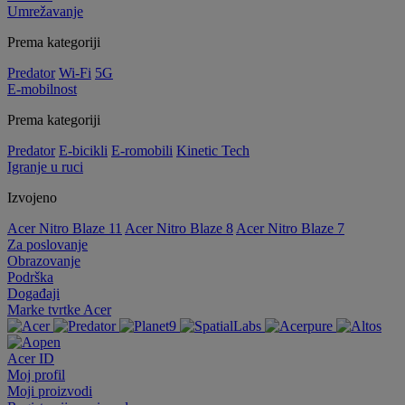
Umrežavanje
Prema kategoriji
Predator
Wi-Fi
5G
E-mobilnost
Prema kategoriji
Predator
E-bicikli
E-romobili
Kinetic Tech
Igranje u ruci
Izvojeno
Acer Nitro Blaze 11
Acer Nitro Blaze 8
Acer Nitro Blaze 7
Za poslovanje
Obrazovanje
Podrška
Događaji
Marke tvrtke Acer
Acer ID
Moj profil
Moji proizvodi