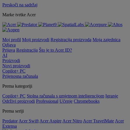
Preskoči na sadržaj
Marke tvrtke Acer
Moj profil
Moji proizvodi
Registracija proizvoda
Moja zajednica
Odjava
Prijava
Registracija
Što je to Acer ID?
AI
Proizvodi
Novi proizvodi
Copilot+ PC
Prijenosna računala
Prema kategoriji
Copilot+ PC
Stolna računala s umjetnom inteligencijom
Igranje
Održivi proizvodi
Professional
Učenje
Chromebooks
Prema seriji
Predator
Acer Swift
Acer Aspire
Acer Nitro
Acer TravelMate
Acer
Extensa