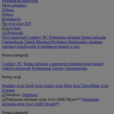
Registracija proizvoda
Moja zajednica
Odjava
Prijava
Registracija
Što je to Acer ID?
AI
Proizvodi
Novi proizvodi
Copilot+ PC
Prijenosna računala
Stolna računala
Chromebook
Tableti
Monitori
Projektori
Elektronika i dodatna
oprema
Umrežavanje
E-mobilnost
Igranje u ruci
Prema kategoriji
Copilot+ PC
Stolna računala s umjetnom inteligencijom
Igranje
Održivi proizvodi
Professional
Učenje
Chromebooks
Prema seriji
Predator
Acer Swift
Acer Aspire
Acer Nitro
Acer TravelMate
Acer
Extensa
Windows
Prijenosna
računala serije Acer AMD Ryzen™
Prema kategoriji