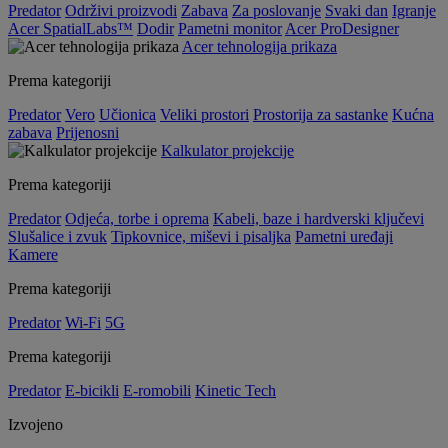
Predator
Održivi proizvodi
Zabava
Za poslovanje
Svaki dan
Igranje
Acer SpatialLabs™
Dodir
Pametni monitor
Acer ProDesigner
Acer tehnologija prikaza
Prema kategoriji
Predator
Vero
Učionica
Veliki prostori
Prostorija za sastanke
Kućna
zabava
Prijenosni
Kalkulator projekcije
Prema kategoriji
Predator
Odjeća, torbe i oprema
Kabeli, baze i hardverski ključevi
Slušalice i zvuk
Tipkovnice, miševi i pisaljka
Pametni uređaji
Kamere
Prema kategoriji
Predator
Wi-Fi
5G
Prema kategoriji
Predator
E-bicikli
E-romobili
Kinetic Tech
Izvojeno