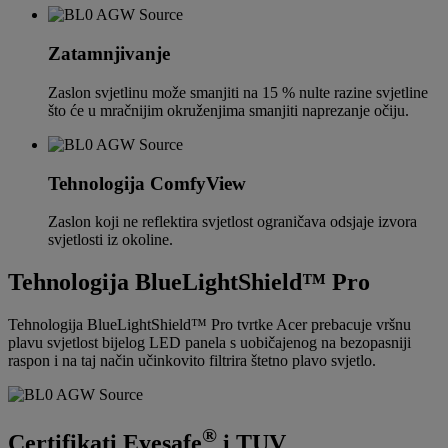
Zatamnjivanje
Zaslon svjetlinu može smanjiti na 15 % nulte razine svjetline
što će u mračnijim okruženjima smanjiti naprezanje očiju.
Tehnologija ComfyView
Zaslon koji ne reflektira svjetlost ograničava odsjaje izvora
svjetlosti iz okoline.
Tehnologija BlueLightShield™ Pro
Tehnologija BlueLightShield™ Pro tvrtke Acer prebacuje vršnu
plavu svjetlost bijelog LED panela s uobičajenog na bezopasniji
raspon i na taj način učinkovito filtrira štetno plavo svjetlo.
®
Certifikati Eyesafe
i TUV