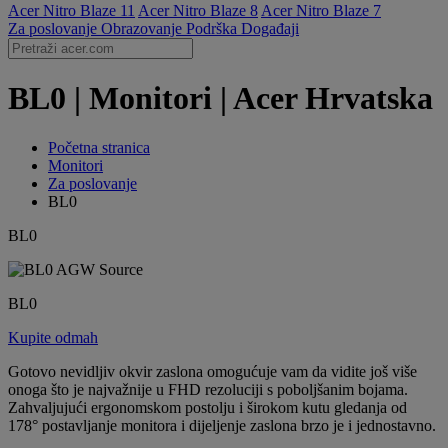
Acer Nitro Blaze 11
Acer Nitro Blaze 8
Acer Nitro Blaze 7
Za poslovanje
Obrazovanje
Podrška
Događaji
BL0 | Monitori | Acer Hrvatska
Početna stranica
Monitori
Za poslovanje
BL0
BL0
BL0
Kupite odmah
Gotovo nevidljiv okvir zaslona omogućuje vam da vidite još više
onoga što je najvažnije u FHD rezoluciji s poboljšanim bojama.
Zahvaljujući ergonomskom postolju i širokom kutu gledanja od
178° postavljanje monitora i dijeljenje zaslona brzo je i jednostavno.