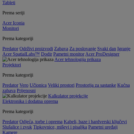
Tableti
Prema seriji
Acer Iconia
Monitori
Prema kategoriji
Predator
Održivi proizvodi
Zabava
Za poslovanje
Svaki dan
Igranje
Acer SpatialLabs™
Dodir
Pametni monitor
Acer ProDesigner
Acer tehnologija prikaza
Projektori
Prema kategoriji
Predator
Vero
Učionica
Veliki prostori
Prostorija za sastanke
Kućna
zabava
Prijenosni
Kalkulator projekcije
Elektronika i dodatna oprema
Prema kategoriji
Predator
Odjeća, torbe i oprema
Kabeli, baze i hardverski ključevi
Slušalice i zvuk
Tipkovnice, miševi i pisaljka
Pametni uređaji
Kamere