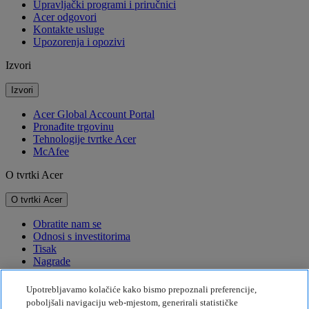
Upravljački programi i priručnici
Acer odgovori
Kontakte usluge
Upozorenja i opozivi
Izvori
Izvori
Acer Global Account Portal
Pronađite trgovinu
Tehnologije tvrtke Acer
McAfee
O tvrtki Acer
O tvrtki Acer
Obratite nam se
Odnosi s investitorima
Tisak
Nagrade
Događaji
Upotrebljavamo kolačiće kako bismo prepoznali preferencije,
Održivost
poboljšali navigaciju web-mjestom, generirali statističke