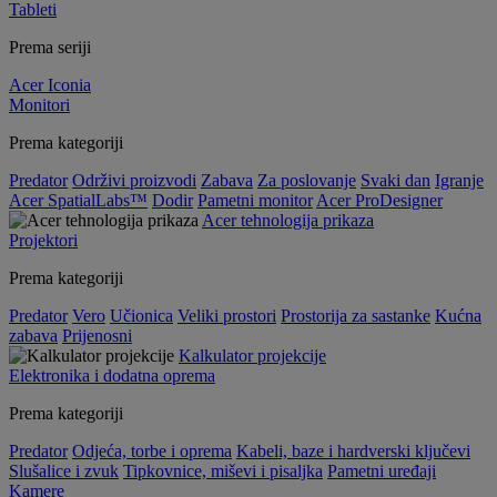
Tableti
Prema seriji
Acer Iconia
Monitori
Prema kategoriji
Predator
Održivi proizvodi
Zabava
Za poslovanje
Svaki dan
Igranje
Acer SpatialLabs™
Dodir
Pametni monitor
Acer ProDesigner
Acer tehnologija prikaza
Projektori
Prema kategoriji
Predator
Vero
Učionica
Veliki prostori
Prostorija za sastanke
Kućna
zabava
Prijenosni
Kalkulator projekcije
Elektronika i dodatna oprema
Prema kategoriji
Predator
Odjeća, torbe i oprema
Kabeli, baze i hardverski ključevi
Slušalice i zvuk
Tipkovnice, miševi i pisaljka
Pametni uređaji
Kamere