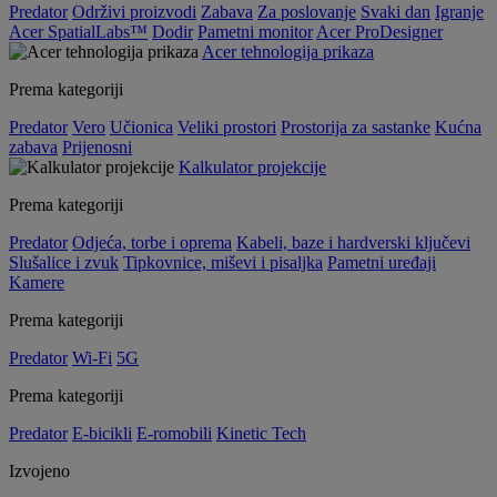
Predator
Održivi proizvodi
Zabava
Za poslovanje
Svaki dan
Igranje
Acer SpatialLabs™
Dodir
Pametni monitor
Acer ProDesigner
Acer tehnologija prikaza
Prema kategoriji
Predator
Vero
Učionica
Veliki prostori
Prostorija za sastanke
Kućna
zabava
Prijenosni
Kalkulator projekcije
Prema kategoriji
Predator
Odjeća, torbe i oprema
Kabeli, baze i hardverski ključevi
Slušalice i zvuk
Tipkovnice, miševi i pisaljka
Pametni uređaji
Kamere
Prema kategoriji
Predator
Wi-Fi
5G
Prema kategoriji
Predator
E-bicikli
E-romobili
Kinetic Tech
Izvojeno