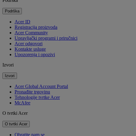
Podrška
Podrška
Acer ID
Registracija proizvoda
Acer Community
Upravljački programi i priručnici
Acer odgovori
Kontakte usluge
Upozorenja i opozivi
Izvori
Izvori
Acer Global Account Portal
Pronađite trgovinu
Tehnologije tvrtke Acer
McAfee
O tvrtki Acer
O tvrtki Acer
Obratite nam se