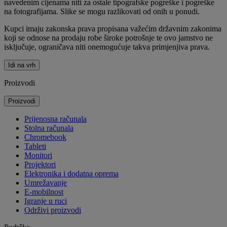
navedenim cijenama niti za ostale tipografske pogreške i pogreške
na fotografijama. Slike se mogu razlikovati od onih u ponudi.
Kupci imaju zakonska prava propisana važećim državnim zakonima
koji se odnose na prodaju robe široke potrošnje te ovo jamstvo ne
isključuje, ograničava niti onemogućuje takva primjenjiva prava.
Idi na vrh
Proizvodi
Proizvodi
Prijenosna računala
Stolna računala
Chromebook
Tableti
Monitori
Projektori
Elektronika i dodatna oprema
Umrežavanje
E-mobilnost
Igranje u ruci
Održivi proizvodi