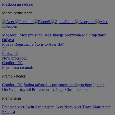
Preskoči na sadržaj
Marke tvrtke Acer
Moj profil
Moji proizvodi
Registracija proizvoda
Moja zajednica
Odjava
Prijava
Registracija
Što je to Acer ID?
AI
Proizvodi
Novi proizvodi
Copilot+ PC
Prijenosna računala
Prema kategoriji
Copilot+ PC
Stolna računala s umjetnom inteligencijom
Igranje
Održivi proizvodi
Professional
Učenje
Chromebooks
Prema seriji
Predator
Acer Swift
Acer Aspire
Acer Nitro
Acer TravelMate
Acer
Extensa