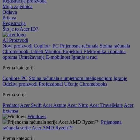
Registracija proizvoda
Moja zajednica
Odjava
Prijava
Registracija
Što je to Acer ID?
AI
Proizvodi
Novi proizvodi
Copilot+ PC
Prijenosna računala
Stolna računala
Chromebook
Tableti
Monitori
Projektori
Elektronika i dodatna
oprema
Umrežavanje
E-mobilnost
Igranje u ruci
Prema kategoriji
Copilot+ PC
Stolna računala s umjetnom inteligencijom
Igranje
Održivi proizvodi
Professional
Učenje
Chromebooks
Prema seriji
Predator
Acer Swift
Acer Aspire
Acer Nitro
Acer TravelMate
Acer
Extensa
Windows
Prijenosna
računala serije Acer AMD Ryzen™
Prema kategoriji