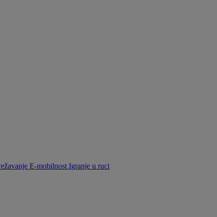
ežavanje
E-mobilnost
Igranje u ruci