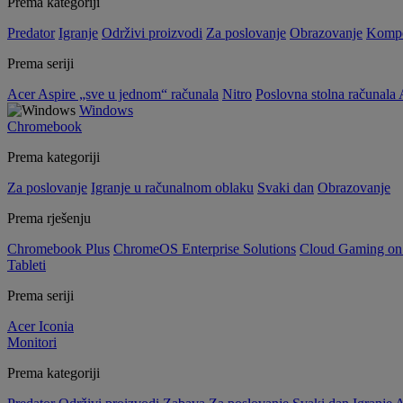
Prema kategoriji
Predator
Igranje
Održivi proizvodi
Za poslovanje
Obrazovanje
Kompo
Prema seriji
Acer Aspire „sve u jednom“ računala
Nitro
Poslovna stolna računala 
Windows
Chromebook
Prema kategoriji
Za poslovanje
Igranje u računalnom oblaku
Svaki dan
Obrazovanje
Prema rješenju
Chromebook Plus
ChromeOS Enterprise Solutions
Cloud Gaming o
Tableti
Prema seriji
Acer Iconia
Monitori
Prema kategoriji