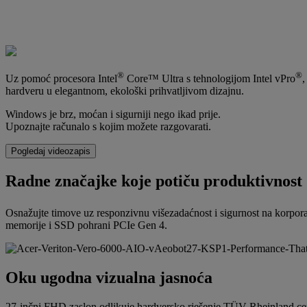
®
®
Uz pomoć procesora Intel
Core™ Ultra s tehnologijom Intel vPro
,
hardveru u elegantnom, ekološki prihvatljivom dizajnu.
Windows je brz, moćan i sigurniji nego ikad prije.
Upoznajte računalo s kojim možete razgovarati.
Pogledaj videozapis
Radne značajke koje potiču produktivnost
Osnažujte timove uz responzivnu višezadaćnost i sigurnost na korporat
memorije i SSD pohrani PCIe Gen 4.
Oku ugodna vizualna jasnoća
27-inčni FHD zaslon odlikuje hardversko rješenje TÜV Rheinland cert