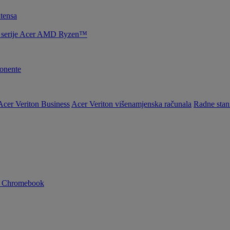
tensa
la serije Acer AMD Ryzen™
nente
Acer Veriton Business
Acer Veriton višenamjenska računala
Radne stan
n Chromebook