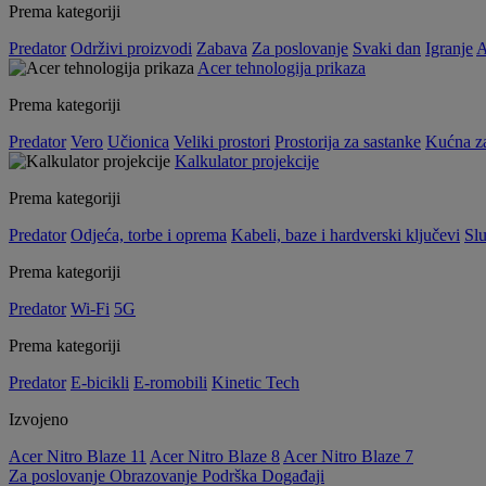
Prema kategoriji
Predator
Održivi proizvodi
Zabava
Za poslovanje
Svaki dan
Igranje
A
Acer tehnologija prikaza
Prema kategoriji
Predator
Vero
Učionica
Veliki prostori
Prostorija za sastanke
Kućna z
Kalkulator projekcije
Prema kategoriji
Predator
Odjeća, torbe i oprema
Kabeli, baze i hardverski ključevi
Slu
Prema kategoriji
Predator
Wi-Fi
5G
Prema kategoriji
Predator
E-bicikli
E-romobili
Kinetic Tech
Izvojeno
Acer Nitro Blaze 11
Acer Nitro Blaze 8
Acer Nitro Blaze 7
Za poslovanje
Obrazovanje
Podrška
Događaji