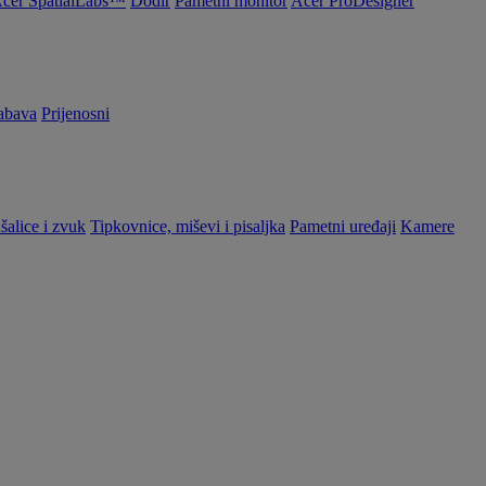
cer SpatialLabs™
Dodir
Pametni monitor
Acer ProDesigner
abava
Prijenosni
šalice i zvuk
Tipkovnice, miševi i pisaljka
Pametni uređaji
Kamere