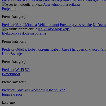
Predator
Održivi proizvodi
Zabava
Za poslovanje
Svaki dan
Igranje
A
Acer tehnologija prikaza
Projektori
Prema kategoriji
Predator
Vero
Učionica
Veliki prostori
Prostorija za sastanke
Kućna z
Kalkulator projekcije
Elektronika i dodatna oprema
Prema kategoriji
Predator
Odjeća, torbe i oprema
Kabeli, baze i hardverski ključevi
Slu
Umrežavanje
Prema kategoriji
Predator
Wi-Fi
5G
E-mobilnost
Prema kategoriji
Predator
E-bicikli
E-romobili
Kinetic Tech
Igranje u ruci
Izvojeno