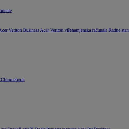
nente
Acer Veriton Business
Acer Veriton višenamjenska računala
Radne stan
n Chromebook