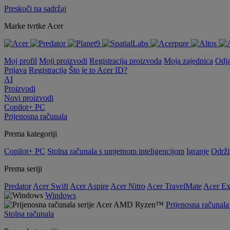
Preskoči na sadržaj
Marke tvrtke Acer
Moj profil
Moji proizvodi
Registracija proizvoda
Moja zajednica
Odj
Prijava
Registracija
Što je to Acer ID?
AI
Proizvodi
Novi proizvodi
Copilot+ PC
Prijenosna računala
Prema kategoriji
Copilot+ PC
Stolna računala s umjetnom inteligencijom
Igranje
Održi
Prema seriji
Predator
Acer Swift
Acer Aspire
Acer Nitro
Acer TravelMate
Acer Ex
Windows
Prijenosna računa
Stolna računala