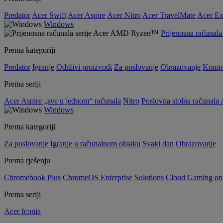
Predator
Acer Swift
Acer Aspire
Acer Nitro
Acer TravelMate
Acer Ex
Windows
Prijenosna računa
Prema kategoriji
Predator
Igranje
Održivi proizvodi
Za poslovanje
Obrazovanje
Kompo
Prema seriji
Acer Aspire „sve u jednom“ računala
Nitro
Poslovna stolna računala 
Windows
Prema kategoriji
Za poslovanje
Igranje u računalnom oblaku
Svaki dan
Obrazovanje
Prema rješenju
Chromebook Plus
ChromeOS Enterprise Solutions
Cloud Gaming o
Prema seriji
Acer Iconia