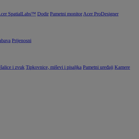
cer SpatialLabs™
Dodir
Pametni monitor
Acer ProDesigner
abava
Prijenosni
šalice i zvuk
Tipkovnice, miševi i pisaljka
Pametni uređaji
Kamere