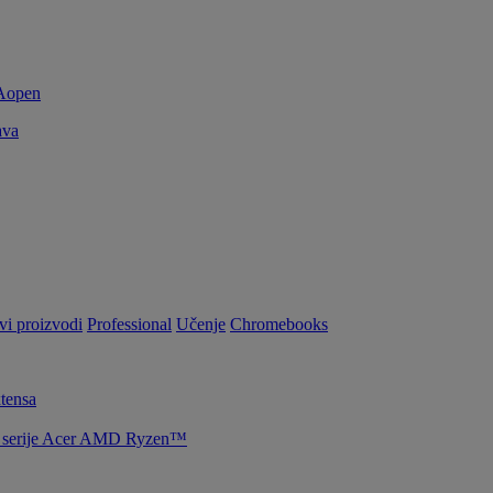
ava
vi proizvodi
Professional
Učenje
Chromebooks
tensa
la serije Acer AMD Ryzen™