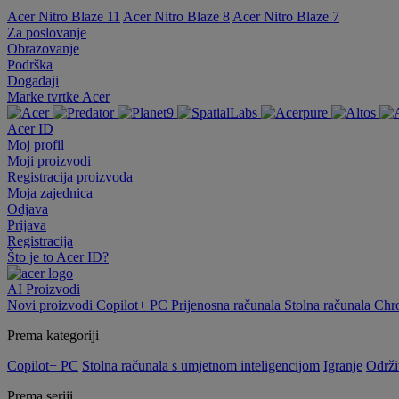
Acer Nitro Blaze 11
Acer Nitro Blaze 8
Acer Nitro Blaze 7
Za poslovanje
Obrazovanje
Podrška
Događaji
Marke tvrtke Acer
Acer ID
Moj profil
Moji proizvodi
Registracija proizvoda
Moja zajednica
Odjava
Prijava
Registracija
Što je to Acer ID?
AI
Proizvodi
Novi proizvodi
Copilot+ PC
Prijenosna računala
Stolna računala
Chr
Prema kategoriji
Copilot+ PC
Stolna računala s umjetnom inteligencijom
Igranje
Održi
Prema seriji