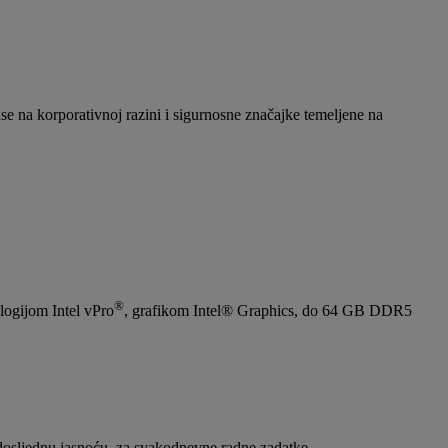
 na korporativnoj razini i sigurnosne značajke temeljene na
®
ogijom Intel vPro
, grafikom Intel® Graphics, do 64 GB DDR5
 dosljednu jasnoću, za svakodnevne radne zadatke.