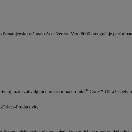
 višenamjensko računalo Acer Veriton Vero 6000 omogućuje performanse
®
ivnoj razini zahvaljujući procesorima do Intel
Core™ Ultra 9 s tehnol
ificirane niske razine plavog svjetla koje podržava ugodno gledanje i