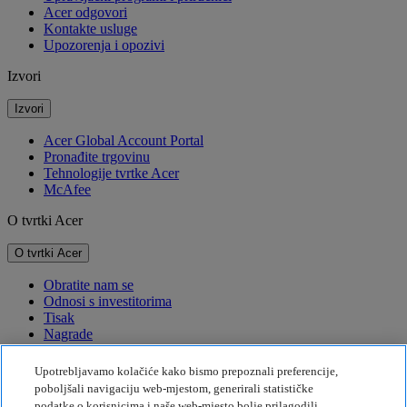
Acer odgovori
Kontakte usluge
Upozorenja i opozivi
Izvori
Izvori
Acer Global Account Portal
Pronađite trgovinu
Tehnologije tvrtke Acer
McAfee
O tvrtki Acer
O tvrtki Acer
Obratite nam se
Odnosi s investitorima
Tisak
Nagrade
Događaji
Upotrebljavamo kolačiće kako bismo prepoznali preferencije,
Održivost
poboljšali navigaciju web-mjestom, generirali statističke
podatke o korisnicima i naše web-mjesto bolje prilagodili