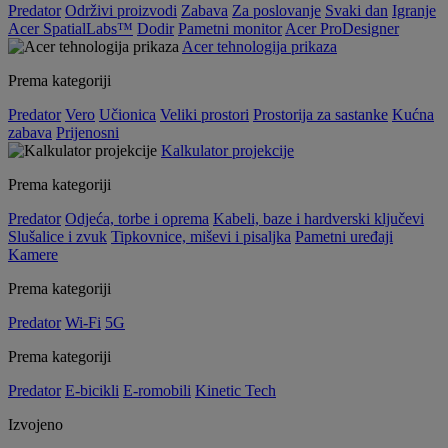
Predator
Održivi proizvodi
Zabava
Za poslovanje
Svaki dan
Igranje
Acer SpatialLabs™
Dodir
Pametni monitor
Acer ProDesigner
Acer tehnologija prikaza
Prema kategoriji
Predator
Vero
Učionica
Veliki prostori
Prostorija za sastanke
Kućna
zabava
Prijenosni
Kalkulator projekcije
Prema kategoriji
Predator
Odjeća, torbe i oprema
Kabeli, baze i hardverski ključevi
Slušalice i zvuk
Tipkovnice, miševi i pisaljka
Pametni uređaji
Kamere
Prema kategoriji
Predator
Wi-Fi
5G
Prema kategoriji
Predator
E-bicikli
E-romobili
Kinetic Tech
Izvojeno