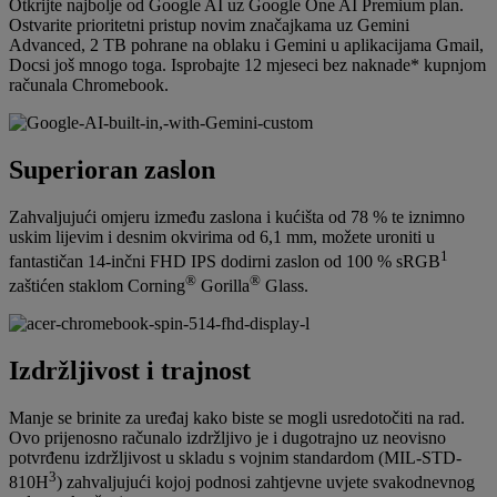
Otkrijte najbolje od Google AI uz Google One AI Premium plan.
Ostvarite prioritetni pristup novim značajkama uz Gemini
Advanced, 2 TB pohrane na oblaku i Gemini u aplikacijama Gmail,
Docsi još mnogo toga. Isprobajte 12 mjeseci bez naknade* kupnjom
računala Chromebook.
Superioran zaslon
Zahvaljujući omjeru između zaslona i kućišta od 78 % te iznimno
uskim lijevim i desnim okvirima od 6,1 mm, možete uroniti u
1
fantastičan 14-inčni FHD IPS dodirni zaslon od 100 % sRGB
®
®
zaštićen staklom Corning
Gorilla
Glass.
Izdržljivost i trajnost
Manje se brinite za uređaj kako biste se mogli usredotočiti na rad.
Ovo prijenosno računalo izdržljivo je i dugotrajno uz neovisno
potvrđenu izdržljivost u skladu s vojnim standardom (MIL-STD-
3
810H
) zahvaljujući kojoj podnosi zahtjevne uvjete svakodnevnog