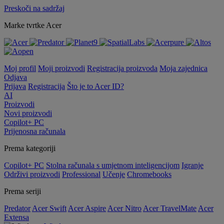
Preskoči na sadržaj
Marke tvrtke Acer
Moj profil
Moji proizvodi
Registracija proizvoda
Moja zajednica
Odjava
Prijava
Registracija
Što je to Acer ID?
AI
Proizvodi
Novi proizvodi
Copilot+ PC
Prijenosna računala
Prema kategoriji
Copilot+ PC
Stolna računala s umjetnom inteligencijom
Igranje
Održivi proizvodi
Professional
Učenje
Chromebooks
Prema seriji
Predator
Acer Swift
Acer Aspire
Acer Nitro
Acer TravelMate
Acer
Extensa