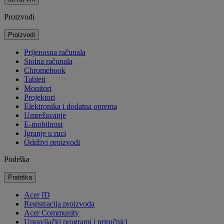
Proizvodi
Proizvodi
Prijenosna računala
Stolna računala
Chromebook
Tableti
Monitori
Projektori
Elektronika i dodatna oprema
Umrežavanje
E-mobilnost
Igranje u ruci
Održivi proizvodi
Podrška
Podrška
Acer ID
Registracija proizvoda
Acer Community
Upravljački programi i priručnici