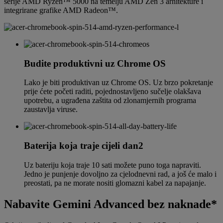
serije AMD Ryzen™ 5000 na temelju AMD Zen 3 arhitekture i
integrirane grafike AMD Radeon™.
Budite produktivni uz Chrome OS
Lako je biti produktivan uz Chrome OS. Uz brzo pokretanje
prije ćete početi raditi, pojednostavljeno sučelje olakšava
upotrebu, a ugrađena zaštita od zlonamjernih programa
zaustavlja viruse.
Baterija koja traje cijeli dan2
Uz bateriju koja traje 10 sati možete puno toga napraviti.
Jedno je punjenje dovoljno za cjelodnevni rad, a još će malo i
preostati, pa ne morate nositi glomazni kabel za napajanje.
Nabavite Gemini Advanced bez naknade*