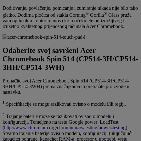
Dodirivanje, povlačenje, pomicanje i zumiranje nikada nije bilo tako
®
®
glatko. Dodirna pločica od stakla Corning
Gorilla
Glass pruža
vam optimalnu kontrolu unosa koju očekujete od izdržljivog i
izuzetno kvalitetnog prijenosnog računala Acer Chromebook.
Odaberite svoj savršeni Acer
Chromebook Spin 514 (CP514-3H/CP514-
3HH/CP514-3WH)
Pronađite svoj Acer Chromebook Spin 514 (CP514-3H/CP514-
3HH/CP514-3WH) prema značajkama ili pretražite proizvode u
nastavku.
1
Specifikacije se mogu razlikovati ovisno o modelu i/ili regiji.
2
Trajanje baterije može se razlikovati ovisno o modelu i
konfiguraciji. Temeljeno na testu Google power_LoadTest.
(
http://www.chromium.org/chromium-os/testing/power-testing
).
Stvarno trajanje baterije ovisi o modelu, konfiguraciji (uključujući
kapacitet pohrane, kapacitet RAM-a, procesor u upotrebi, vrstu