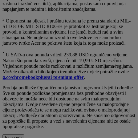
zaslona i razlučivost itd.), aplikacijama, postavkama upravljanja
napajanjem te radnim i iskorištenim značajkama.
3
Otpornost na pijesak i prašinu testirana je prema standardu MIL-
STD 810F. MIL-STD 810G/H je protokol za testiranje koji se
provodi u kontroliranim uvjetima i ne jamči budući rad u svim
situacijama. Nemojte sami izvoditi ove testove jer standardno
jamstvo tvrtke Acer ne pokriva štetu koja iz toga može proizaći.
*
U SAD-u ova ponuda vrijedi 239,88 USD ograničeno vrijeme.
Nakon što ponuda završi, cijena će biti 19,99 USD mjesečno.
Vrijednost ponude može razlikovati u različitim zemljama/regijama.
Možete otkazati u bilo kojem trenutku. Sve uvjete potražite ovdje
g.co/chromebookplus/ai-premium-offer
.
Prodaja podliježe Ograničenom jamstvu i ugovoru Uvjeti i odredbe.
Sve su ponude podložne promjenama bez prethodne obavijesti i
obaveze te možda neće biti dostupne na svim maloprodajnim
lokacijama. Ovdje navedene cijene preporučene su maloprodajne
cijene proizvođača te se mogu razlikovati ovisno o maloprodajnoj
lokaciji. Podliježe dodatnom oporezivanju. Ne snosimo odgovornost
za pogreške ili propuste u vezi s navedenim cijenama niti za ostale
tipografske pogreške.
Idi na vrh