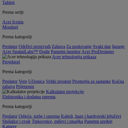
Tableti
Prema seriji
Acer Iconia
Monitori
Prema kategoriji
Predator
Održivi proizvodi
Zabava
Za poslovanje
Svaki dan
Igranje
Acer SpatialLabs™
Dodir
Pametni monitor
Acer ProDesigner
Acer tehnologija prikaza
Projektori
Prema kategoriji
Predator
Vero
Učionica
Veliki prostori
Prostorija za sastanke
Kućna
zabava
Prijenosni
Kalkulator projekcije
Elektronika i dodatna oprema
Prema kategoriji
Predator
Odjeća, torbe i oprema
Kabeli, baze i hardverski ključevi
Slušalice i zvuk
Tipkovnice, miševi i pisaljka
Pametni uređaji
Kamere