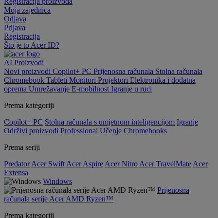
Registracija proizvoda
Moja zajednica
Odjava
Prijava
Registracija
Što je to Acer ID?
AI
Proizvodi
Novi proizvodi
Copilot+ PC
Prijenosna računala
Stolna računala
Chromebook
Tableti
Monitori
Projektori
Elektronika i dodatna
oprema
Umrežavanje
E-mobilnost
Igranje u ruci
Prema kategoriji
Copilot+ PC
Stolna računala s umjetnom inteligencijom
Igranje
Održivi proizvodi
Professional
Učenje
Chromebooks
Prema seriji
Predator
Acer Swift
Acer Aspire
Acer Nitro
Acer TravelMate
Acer
Extensa
Windows
Prijenosna
računala serije Acer AMD Ryzen™
Prema kategoriji