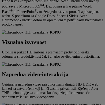
Brine li vas kompatibilnost? Ne brinite. Acer Chromebook uređaji
®
4
podržavaju Microsoft 365
. Bez obzira je li u pitanju Word,
®
®
Excel
ili PowerPoint
, možete jednostavno pronaći aplikacije na
webu. S podrškom za Google Docs, Sheets i Slides, Acer
Chromebook uređaji dobro su opremljeni te potiču vašu kreativnost i
produktivnost.
Vizualna izvrsnost
Uronite u prikaz HD zaslona s premazom protiv odbljesaka i
osigurajte si produktivnost čak i u jarko osvijetljenim prostorijama.
Napredna video-interakcija
Osigurajte naprednu video-prisutnost zahvaljujući HD HDR web-
kameri sa zatvaračem koji jamči zaštitu privatnosti. Rješenje Acer
TNR i tehnologije za automatsku ekspoziciju lica iznova će
definirati vaše iskustvo videopoziva.