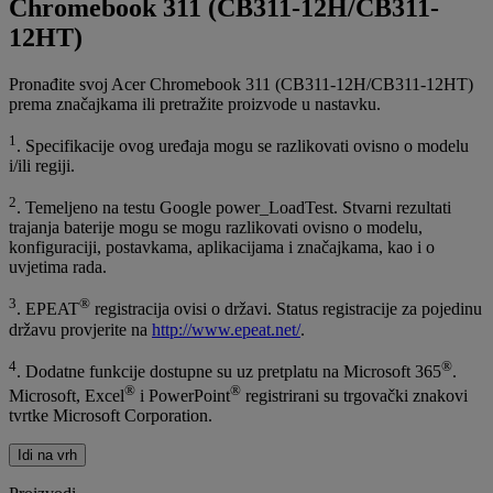
Chromebook 311 (CB311-12H/CB311-
12HT)
Pronađite svoj Acer Chromebook 311 (CB311-12H/CB311-12HT)
prema značajkama ili pretražite proizvode u nastavku.
1
. Specifikacije ovog uređaja mogu se razlikovati ovisno o modelu
i/ili regiji.
2
. Temeljeno na testu Google power_LoadTest. Stvarni rezultati
trajanja baterije mogu se mogu razlikovati ovisno o modelu,
konfiguraciji, postavkama, aplikacijama i značajkama, kao i o
uvjetima rada.
3
®
. EPEAT
registracija ovisi o državi. Status registracije za pojedinu
državu provjerite na
http://www.epeat.net/
.
4
®
. Dodatne funkcije dostupne su uz pretplatu na Microsoft 365
.
®
®
Microsoft, Excel
i PowerPoint
registrirani su trgovački znakovi
tvrtke Microsoft Corporation.
Idi na vrh