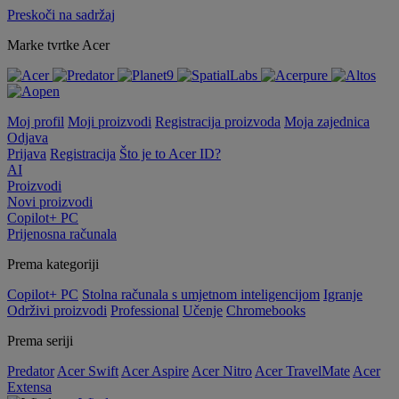
Preskoči na sadržaj
Marke tvrtke Acer
Moj profil
Moji proizvodi
Registracija proizvoda
Moja zajednica
Odjava
Prijava
Registracija
Što je to Acer ID?
AI
Proizvodi
Novi proizvodi
Copilot+ PC
Prijenosna računala
Prema kategoriji
Copilot+ PC
Stolna računala s umjetnom inteligencijom
Igranje
Održivi proizvodi
Professional
Učenje
Chromebooks
Prema seriji
Predator
Acer Swift
Acer Aspire
Acer Nitro
Acer TravelMate
Acer
Extensa