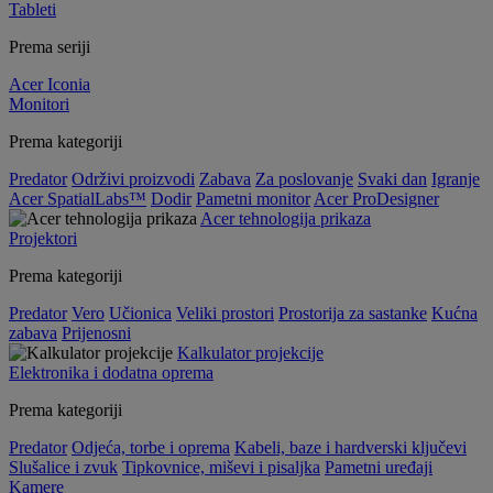
Tableti
Prema seriji
Acer Iconia
Monitori
Prema kategoriji
Predator
Održivi proizvodi
Zabava
Za poslovanje
Svaki dan
Igranje
Acer SpatialLabs™
Dodir
Pametni monitor
Acer ProDesigner
Acer tehnologija prikaza
Projektori
Prema kategoriji
Predator
Vero
Učionica
Veliki prostori
Prostorija za sastanke
Kućna
zabava
Prijenosni
Kalkulator projekcije
Elektronika i dodatna oprema
Prema kategoriji
Predator
Odjeća, torbe i oprema
Kabeli, baze i hardverski ključevi
Slušalice i zvuk
Tipkovnice, miševi i pisaljka
Pametni uređaji
Kamere