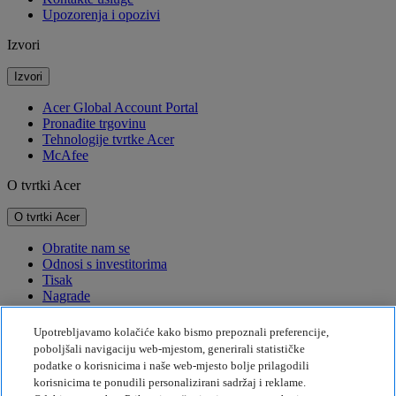
Upozorenja i opozivi
Izvori
Izvori
Acer Global Account Portal
Pronađite trgovinu
Tehnologije tvrtke Acer
McAfee
O tvrtki Acer
O tvrtki Acer
Obratite nam se
Odnosi s investitorima
Tisak
Nagrade
Događaji
Upotrebljavamo kolačiće kako bismo prepoznali preferencije,
Održivost
poboljšali navigaciju web-mjestom, generirali statističke
podatke o korisnicima i naše web-mjesto bolje prilagodili
Održivost
korisnicima te ponudili personalizirani sadržaj i reklame.