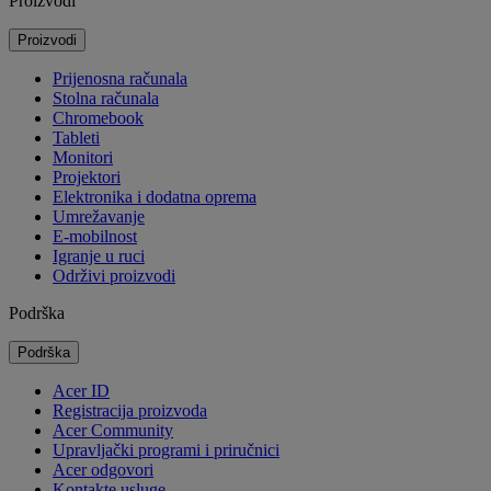
Proizvodi
Proizvodi
Prijenosna računala
Stolna računala
Chromebook
Tableti
Monitori
Projektori
Elektronika i dodatna oprema
Umrežavanje
E-mobilnost
Igranje u ruci
Održivi proizvodi
Podrška
Podrška
Acer ID
Registracija proizvoda
Acer Community
Upravljački programi i priručnici
Acer odgovori
Kontakte usluge