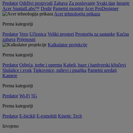
Predator
Održivi proizvodi
Zabava
Za poslovanje
Svaki dan
Igranje
Acer SpatialLabs™
Dodir
Pametni monitor
Acer ProDesigner
Acer tehnologija prikaza
Prema kategoriji
Predator
Vero
Učionica
Veliki prostori
Prostorija za sastanke
Kućna
zabava
Prijenosni
Kalkulator projekcije
Prema kategoriji
Predator
Odjeća, torbe i oprema
Kabeli, baze i hardverski ključevi
Slušalice i zvuk
Tipkovnice, miševi i pisaljka
Pametni uređaji
Kamere
Prema kategoriji
Predator
Wi-Fi
5G
Prema kategoriji
Predator
E-bicikli
E-romobili
Kinetic Tech
Izvojeno