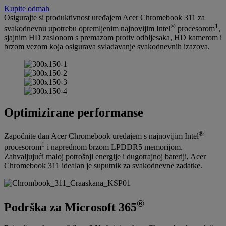
Kupite odmah
Osigurajte si produktivnost uređajem Acer Chromebook 311 za
®
1
svakodnevnu upotrebu opremljenim najnovijim Intel
procesorom
,
sjajnim HD zaslonom s premazom protiv odbljesaka, HD kamerom i
brzom vezom koja osigurava svladavanje svakodnevnih izazova.
Optimizirane performanse
®
Započnite dan Acer Chromebook uređajem s najnovijim Intel
1
procesorom
i naprednom brzom LPDDR5 memorijom.
Zahvaljujući maloj potrošnji energije i dugotrajnoj bateriji, Acer
Chromebook 311 idealan je suputnik za svakodnevne zadatke.
®
Podrška za Microsoft 365