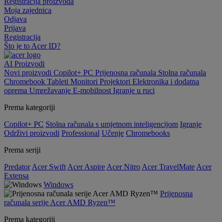
Registracija proizvoda
Moja zajednica
Odjava
Prijava
Registracija
Što je to Acer ID?
AI
Proizvodi
Novi proizvodi
Copilot+ PC
Prijenosna računala
Stolna računala
Chromebook
Tableti
Monitori
Projektori
Elektronika i dodatna
oprema
Umrežavanje
E-mobilnost
Igranje u ruci
Prema kategoriji
Copilot+ PC
Stolna računala s umjetnom inteligencijom
Igranje
Održivi proizvodi
Professional
Učenje
Chromebooks
Prema seriji
Predator
Acer Swift
Acer Aspire
Acer Nitro
Acer TravelMate
Acer
Extensa
Windows
Prijenosna
računala serije Acer AMD Ryzen™
Prema kategoriji