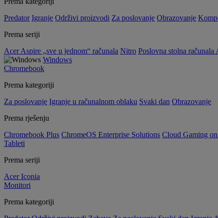
Prema kategoriji
Predator
Igranje
Održivi proizvodi
Za poslovanje
Obrazovanje
Kompo
Prema seriji
Acer Aspire „sve u jednom“ računala
Nitro
Poslovna stolna računala 
Windows
Chromebook
Prema kategoriji
Za poslovanje
Igranje u računalnom oblaku
Svaki dan
Obrazovanje
Prema rješenju
Chromebook Plus
ChromeOS Enterprise Solutions
Cloud Gaming o
Tableti
Prema seriji
Acer Iconia
Monitori
Prema kategoriji