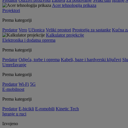
Predator
Održivi proizvodi
Zabava
Za poslovanje
Svaki dan
Igranje
A
Acer tehnologija prikaza
Projektori
Prema kategoriji
Predator
Vero
Učionica
Veliki prostori
Prostorija za sastanke
Kućna z
Kalkulator projekcije
Elektronika i dodatna oprema
Prema kategoriji
Predator
Odjeća, torbe i oprema
Kabeli, baze i hardverski ključevi
Slu
Umrežavanje
Prema kategoriji
Predator
Wi-Fi
5G
E-mobilnost
Prema kategoriji
Predator
E-bicikli
E-romobili
Kinetic Tech
Igranje u ruci
Izvojeno