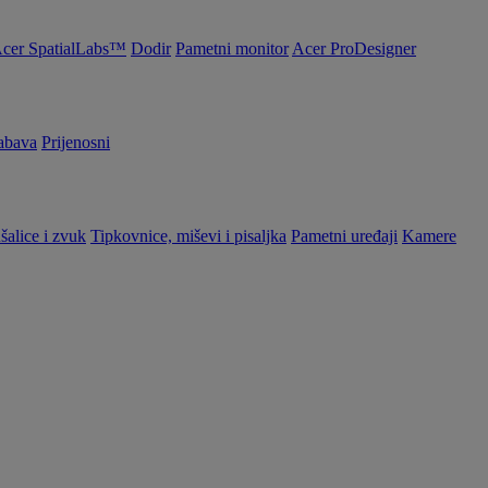
cer SpatialLabs™
Dodir
Pametni monitor
Acer ProDesigner
abava
Prijenosni
šalice i zvuk
Tipkovnice, miševi i pisaljka
Pametni uređaji
Kamere