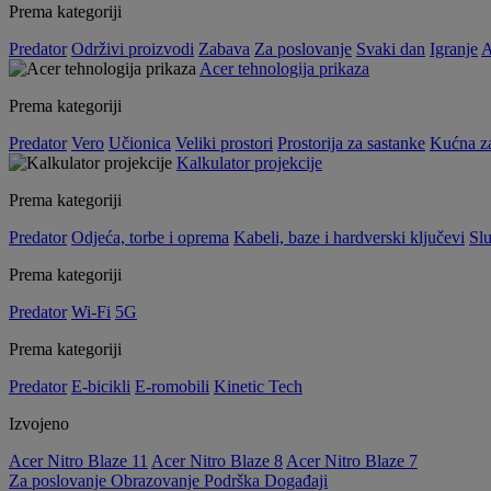
Prema kategoriji
Predator
Održivi proizvodi
Zabava
Za poslovanje
Svaki dan
Igranje
A
Acer tehnologija prikaza
Prema kategoriji
Predator
Vero
Učionica
Veliki prostori
Prostorija za sastanke
Kućna z
Kalkulator projekcije
Prema kategoriji
Predator
Odjeća, torbe i oprema
Kabeli, baze i hardverski ključevi
Slu
Prema kategoriji
Predator
Wi-Fi
5G
Prema kategoriji
Predator
E-bicikli
E-romobili
Kinetic Tech
Izvojeno
Acer Nitro Blaze 11
Acer Nitro Blaze 8
Acer Nitro Blaze 7
Za poslovanje
Obrazovanje
Podrška
Događaji