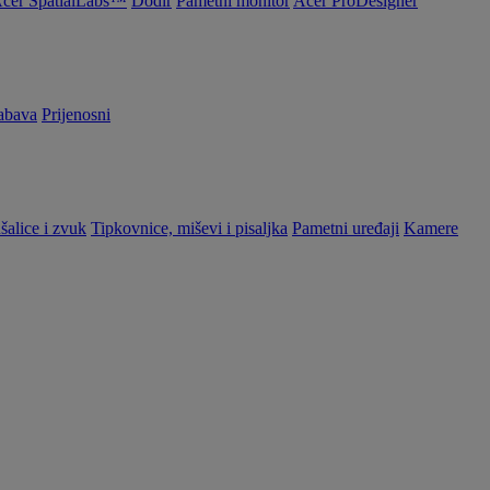
cer SpatialLabs™
Dodir
Pametni monitor
Acer ProDesigner
abava
Prijenosni
šalice i zvuk
Tipkovnice, miševi i pisaljka
Pametni uređaji
Kamere