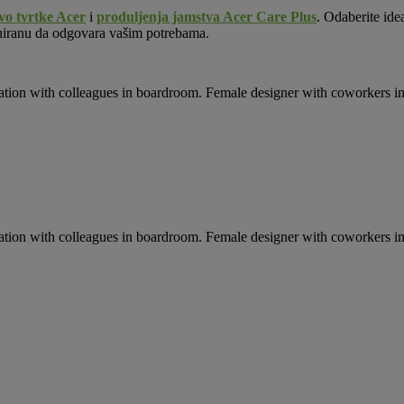
vo tvrtke Acer
i
produljenja jamstva Acer Care Plus
. Odaberite ide
ajniranu da odgovara vašim potrebama.