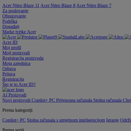
Acer Nitro Blaze 11
Acer Nitro Blaze 8
Acer Nitro Blaze 7
Za poslovanje
Obrazovanje
Podrška
Događaji
Marke tvrtke Acer
Acer ID
Moj profil
Moji proizvodi
Registracija proizvoda
Moja zajednica
Odjava
Prijava
Registracija
Što je to Acer ID?
AI
Proizvodi
Novi proizvodi
Copilot+ PC
Prijenosna računala
Stolna računala
Chr
Prema kategoriji
Copilot+ PC
Stolna računala s umjetnom inteligencijom
Igranje
Održi
Prema seriji