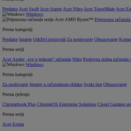
Predator
Acer Swift
Acer Aspire
Acer Nitro
Acer TravelMate
Acer Ex
Windows
Prijenosna računa
Prema kategoriji
Predator
Igranje
Održivi proizvodi
Za poslovanje
Obrazovanje
Kompo
Prema seriji
Acer Aspire „sve u jednom“ računala
Nitro
Poslovna stolna računala 
Windows
Prema kategoriji
Za poslovanje
Igranje u računalnom oblaku
Svaki dan
Obrazovanje
Prema rješenju
Chromebook Plus
ChromeOS Enterprise Solutions
Cloud Gaming o
Prema seriji
Acer Iconia