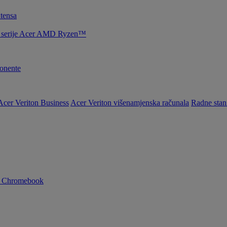
tensa
la serije Acer AMD Ryzen™
nente
Acer Veriton Business
Acer Veriton višenamjenska računala
Radne stan
n Chromebook