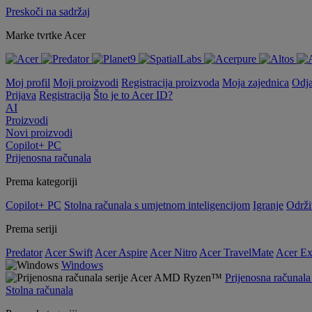
Preskoči na sadržaj
Marke tvrtke Acer
Moj profil
Moji proizvodi
Registracija proizvoda
Moja zajednica
Odj
Prijava
Registracija
Što je to Acer ID?
AI
Proizvodi
Novi proizvodi
Copilot+ PC
Prijenosna računala
Prema kategoriji
Copilot+ PC
Stolna računala s umjetnom inteligencijom
Igranje
Održi
Prema seriji
Predator
Acer Swift
Acer Aspire
Acer Nitro
Acer TravelMate
Acer Ex
Windows
Prijenosna računa
Stolna računala