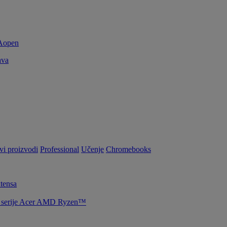
ava
vi proizvodi
Professional
Učenje
Chromebooks
tensa
la serije Acer AMD Ryzen™