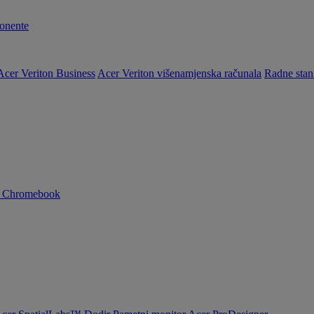
nente
Acer Veriton Business
Acer Veriton višenamjenska računala
Radne stan
n Chromebook