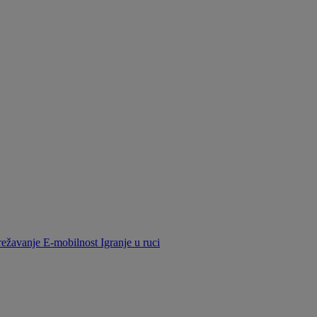
ežavanje
E-mobilnost
Igranje u ruci