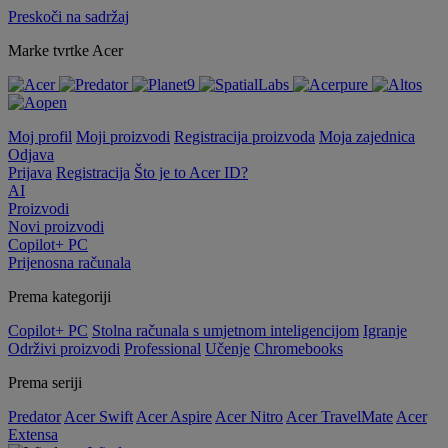
Preskoči na sadržaj
Marke tvrtke Acer
Moj profil
Moji proizvodi
Registracija proizvoda
Moja zajednica
Odjava
Prijava
Registracija
Što je to Acer ID?
AI
Proizvodi
Novi proizvodi
Copilot+ PC
Prijenosna računala
Prema kategoriji
Copilot+ PC
Stolna računala s umjetnom inteligencijom
Igranje
Održivi proizvodi
Professional
Učenje
Chromebooks
Prema seriji
Predator
Acer Swift
Acer Aspire
Acer Nitro
Acer TravelMate
Acer
Extensa