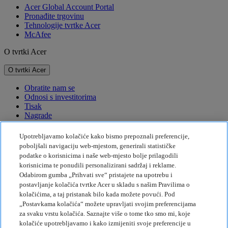
Acer Global Account Portal
Pronađite trgovinu
Tehnologije tvrtke Acer
McAfee
O tvrtki Acer
O tvrtki Acer
Obratite nam se
Odnosi s investitorima
Tisak
Nagrade
Događaji
Upotrebljavamo kolačiće kako bismo prepoznali preferencije,
Održivost
poboljšali navigaciju web-mjestom, generirali statističke
podatke o korisnicima i naše web-mjesto bolje prilagodili
Održivost
korisnicima te ponudili personalizirani sadržaj i reklame.
Odabirom gumba „Prihvati sve“ pristajete na upotrebu i
Društvena odgovornost tvrtke
postavljanje kolačića tvrtke Acer u skladu s našim Pravilima o
Emisije štetnih plinova za proizvod
kolačićima, a taj pristanak bilo kada možete povući. Pod
Project Humanity
„Postavkama kolačića“ možete upravljati svojim preferencijama
Earthion
za svaku vrstu kolačića. Saznajte više o tome tko smo mi, koje
Politika privatnosti
kolačiće upotrebljavamo i kako izmijeniti svoje preferencije u