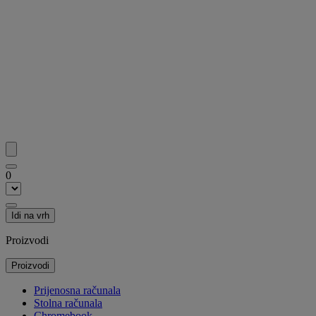
0
Idi na vrh
Proizvodi
Proizvodi
Prijenosna računala
Stolna računala
Chromebook