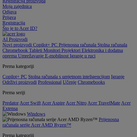
Registracija proizvoda
Moja zajednica
Odjava
Prijava
Registracija
Što je to Acer ID?
AI
Proizvodi
Novi proizvodi
Copilot+ PC
Prijenosna računala
Stolna računala
Chromebook
Tableti
Monitori
Projektori
Elektronika i dodatna
oprema
Umrežavanje
E-mobilnost
Igranje u ruci
Prema kategoriji
Copilot+ PC
Stolna računala s umjetnom inteligencijom
Igranje
Održivi proizvodi
Professional
Učenje
Chromebooks
Prema seriji
Predator
Acer Swift
Acer Aspire
Acer Nitro
Acer TravelMate
Acer
Extensa
Windows
Prijenosna
računala serije Acer AMD Ryzen™
Prema kategoriji