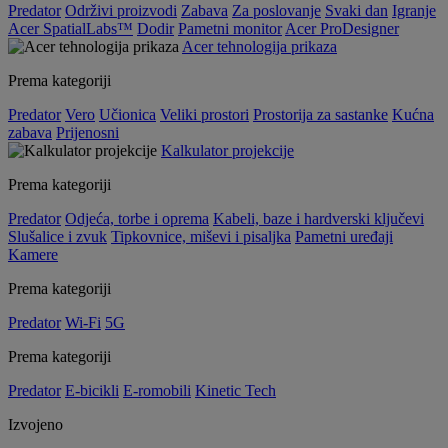
Predator
Održivi proizvodi
Zabava
Za poslovanje
Svaki dan
Igranje
Acer SpatialLabs™
Dodir
Pametni monitor
Acer ProDesigner
Acer tehnologija prikaza
Prema kategoriji
Predator
Vero
Učionica
Veliki prostori
Prostorija za sastanke
Kućna
zabava
Prijenosni
Kalkulator projekcije
Prema kategoriji
Predator
Odjeća, torbe i oprema
Kabeli, baze i hardverski ključevi
Slušalice i zvuk
Tipkovnice, miševi i pisaljka
Pametni uređaji
Kamere
Prema kategoriji
Predator
Wi-Fi
5G
Prema kategoriji
Predator
E-bicikli
E-romobili
Kinetic Tech
Izvojeno