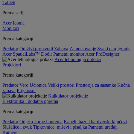
Tableti
Prema seriji
Acer Iconia
Monitori
Prema kategoriji
Predator
Održivi proizvodi
Zabava
Za poslovanje
Svaki dan
Igranje
Acer SpatialLabs™
Dodir
Pametni monitor
Acer ProDesigner
Acer tehnologija prikaza
Projektori
Prema kategoriji
Predator
Vero
Učionica
Veliki prostori
Prostorija za sastanke
Kućna
zabava
Prijenosni
Kalkulator projekcije
Elektronika i dodatna oprema
Prema kategoriji
Predator
Odjeća, torbe i oprema
Kabeli, baze i hardverski ključevi
Slušalice i zvuk
Tipkovnice, miševi i pisaljka
Pametni uređaji
Kamere