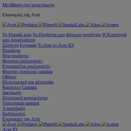
Μετάβαση στο περιεχόμενο
Επωνυμίες της Acer
Το Προφίλ μου
Τα Προϊόντα μου
Δήλωση προϊόντος
Η Κοινότητά
μου
Αποσύνδεση
Σύνδεση
Εγγραφή
Τι είναι το Acer ID;
Προϊόντα
Νέα προϊόντα
Φορητοί υπολογιστές
Επιτραπέζιοι υπολογιστές
Φορητές συσκευές gaming
Οθόνες
Ηλεκτρονικά και αξεσουάρ
Καρέκλες Gaming
Δικτύωση
Ηλεκτρική κινητικότητα
Ταπετσαρία gaming
Υποστήριξη
Εκδηλώσεις
Επωνυμίες της Acer
Acer ID