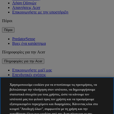
Λήψη Οδηγών
Απαντήσεις Acer
Επικοινωνήστε με την υποστήριξη
Πόροι
Πόροι
PredatorSense
Βρες ένα κατάστημα
Πληροφορίες για την Acer
Πληροφορίες για την Acer
Επικοινωνήστε μαζί μας
Επενδυτικές σχέσεις
Νέα
Βραβεία
Χρησιμοποιούμε cookies για να εντοπίσουμε τις προτιμήσεις, να
Εκδηλώσεις
βελτιώσουμε την πλοήγηση στον ιστότοπο, να δημιουργήσουμε
στατιστικά στοιχεία για τους χρήστες, ώστε να κάνουμε τον
Βιωσιμότητα
ιστότοπό μας πιο φιλικό προς τον χρήστη και να προσφέρουμε
εξατομικευμένο περιεχόμενο και διαφημίσεις. Κάνοντας κλικ στο
Βιωσιμότητα
κουμπί "Αποδοχή όλων", συμφωνείτε με τη χρήση και την
τοποθέτηση όλων των cookies από την Acer σύμφωνα με την