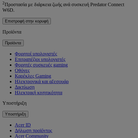
2
Προστασία με διάρκεια ζωής ανά συσκευή Predator Connect
W6D.
Επιστροφή στην κορυφή
Προϊόντα
Προϊόντα
Φορητοί υπολογιστές
Επιτραπέζιοι υπολογιστές
Φορητές συσκευές gaming
Οθόνες
Καρέκλες Gaming
Ηλεκτρονικά και αξεσουάρ
Δικτύωση
Ηλεκτρική κινητικότητα
Υποστήριξη
Υποστήριξη
Acer ID
Δήλωση προϊόντος
Acer Community