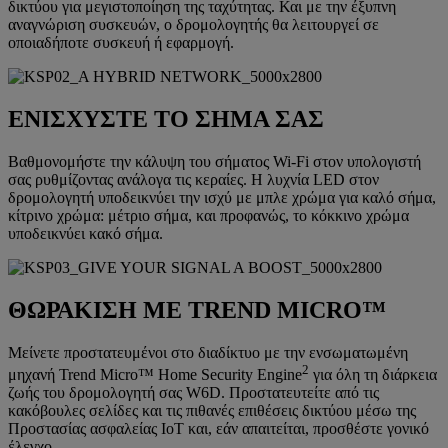
δικτύου για μεγιστοποίηση της ταχύτητας. Και με την έξυπνη
αναγνώριση συσκευών, ο δρομολογητής θα λειτουργεί σε
οποιαδήποτε συσκευή ή εφαρμογή.
ΕΝΙΣΧΥΣΤΕ ΤΟ ΣΗΜΑ ΣΑΣ
Βαθμονομήστε την κάλυψη του σήματος Wi-Fi στον υπολογιστή
σας ρυθμίζοντας ανάλογα τις κεραίες. Η λυχνία LED στον
δρομολογητή υποδεικνύει την ισχύ με μπλε χρώμα για καλό σήμα,
κίτρινο χρώμα: μέτριο σήμα, και προφανώς, το κόκκινο χρώμα
υποδεικνύει κακό σήμα.
ΘΩΡΑΚΙΣΗ ΜΕ TREND MICRO™
Μείνετε προστατευμένοι στο διαδίκτυο με την ενσωματωμένη
2
μηχανή Trend Micro™ Home Security Engine
για όλη τη διάρκεια
ζωής του δρομολογητή σας W6D. Προστατευτείτε από τις
κακόβουλες σελίδες και τις πιθανές επιθέσεις δικτύου μέσω της
Προστασίας ασφαλείας IoT και, εάν απαιτείται, προσθέστε γονικό
έλεγχο.