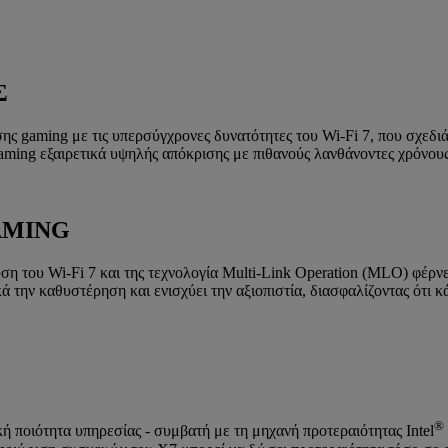
Σ
σης gaming με τις υπερσύγχρονες δυνατότητες του Wi-Fi 7, που σχεδ
ming εξαιρετικά υψηλής απόκρισης με πιθανούς λανθάνοντες χρόνους 
AMING
υση του Wi-Fi 7 και της τεχνολογία Multi-Link Operation (MLO) φέρ
κά την καθυστέρηση και ενισχύει την αξιοπιστία, διασφαλίζοντας ότι
®
κή ποιότητα υπηρεσίας - συμβατή με τη μηχανή προτεραιότητας Intel