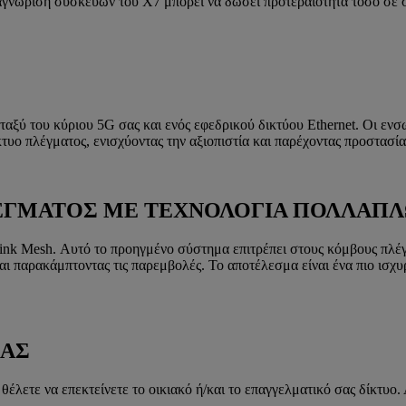
ναγνώριση συσκευών του X7 μπορεί να δώσει προτεραιότητα τόσο σε 
ύ του κύριου 5G σας και ενός εφεδρικού δικτύου Ethernet. Οι ενσω
τυο πλέγματος, ενισχύοντας την αξιοπιστία και παρέχοντας προστασία
ΕΓΜΑΤΟΣ ΜΕ ΤΕΧΝΟΛΟΓΙΑ ΠΟΛΛΑΠΛ
Link Mesh. Αυτό το προηγμένο σύστημα επιτρέπει στους κόμβους πλέγ
 παρακάμπτοντας τις παρεμβολές. Το αποτέλεσμα είναι ένα πιο ισχυρ
ΣΑΣ
 θέλετε να επεκτείνετε το οικιακό ή/και το επαγγελματικό σας δίκτ