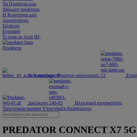
Τα Προϊόντα μου
Δήλωση προϊόντος
Η Κοινότητά μου
Αποσύνδεση
Σύνδεση
Εγγραφή
Τι είναι το Acer ID;
Προϊόντα
Νέα προϊόντα
Φορητοί υπολογιστές
Επιτρ
Δικτύωση
Ηλεκτρική κινητικότητα
Ταπετσαρία gaming
Υποστήριξη
Εκδηλώσεις
PREDATOR CONNECT X7 5G CP