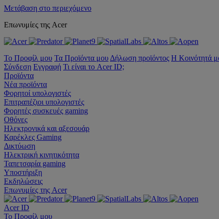
Μετάβαση στο περιεχόμενο
Επωνυμίες της Acer
Το Προφίλ μου
Τα Προϊόντα μου
Δήλωση προϊόντος
Η Κοινότητά μ
Σύνδεση
Εγγραφή
Τι είναι το Acer ID;
Προϊόντα
Νέα προϊόντα
Φορητοί υπολογιστές
Επιτραπέζιοι υπολογιστές
Φορητές συσκευές gaming
Οθόνες
Ηλεκτρονικά και αξεσουάρ
Καρέκλες Gaming
Δικτύωση
Ηλεκτρική κινητικότητα
Ταπετσαρία gaming
Υποστήριξη
Εκδηλώσεις
Επωνυμίες της Acer
Acer ID
Το Προφίλ μου