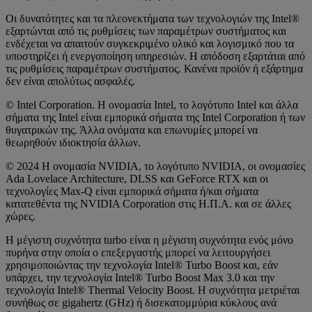
Οι δυνατότητες και τα πλεονεκτήματα των τεχνολογιών της Intel®
εξαρτώνται από τις ρυθμίσεις των παραμέτρων συστήματος και
ενδέχεται να απαιτούν συγκεκριμένο υλικό και λογισμικό που τα
υποστηρίζει ή ενεργοποίηση υπηρεσιών. Η απόδοση εξαρτάται από
τις ρυθμίσεις παραμέτρων συστήματος. Κανένα προϊόν ή εξάρτημα
δεν είναι απολύτως ασφαλές.
© Intel Corporation. Η ονομασία Intel, το λογότυπο Intel και άλλα
σήματα της Intel είναι εμπορικά σήματα της Intel Corporation ή των
θυγατρικών της. Άλλα ονόματα και επωνυμίες μπορεί να
θεωρηθούν ιδιοκτησία άλλων.
© 2024 Η ονομασία NVIDIA, το λογότυπο NVIDIA, οι ονομασίες
Ada Lovelace Architecture, DLSS και GeForce RTX και οι
τεχνολογίες Max-Q είναι εμπορικά σήματα ή/και σήματα
κατατεθέντα της NVIDIA Corporation στις Η.Π.Α. και σε άλλες
χώρες.
Η μέγιστη συχνότητα turbo είναι η μέγιστη συχνότητα ενός μόνο
πυρήνα στην οποία ο επεξεργαστής μπορεί να λειτουργήσει
χρησιμοποιώντας την τεχνολογία Intel® Turbo Boost και, εάν
υπάρχει, την τεχνολογία Intel® Turbo Boost Max 3.0 και την
τεχνολογία Intel® Thermal Velocity Boost. Η συχνότητα μετριέται
συνήθως σε gigahertz (GHz) ή δισεκατομμύρια κύκλους ανά