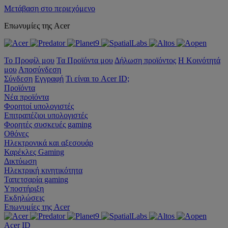
Μετάβαση στο περιεχόμενο
Επωνυμίες της Acer
Το Προφίλ μου
Τα Προϊόντα μου
Δήλωση προϊόντος
Η Κοινότητά
μου
Αποσύνδεση
Σύνδεση
Εγγραφή
Τι είναι το Acer ID;
Προϊόντα
Νέα προϊόντα
Φορητοί υπολογιστές
Επιτραπέζιοι υπολογιστές
Φορητές συσκευές gaming
Οθόνες
Ηλεκτρονικά και αξεσουάρ
Καρέκλες Gaming
Δικτύωση
Ηλεκτρική κινητικότητα
Ταπετσαρία gaming
Υποστήριξη
Εκδηλώσεις
Επωνυμίες της Acer
Acer ID