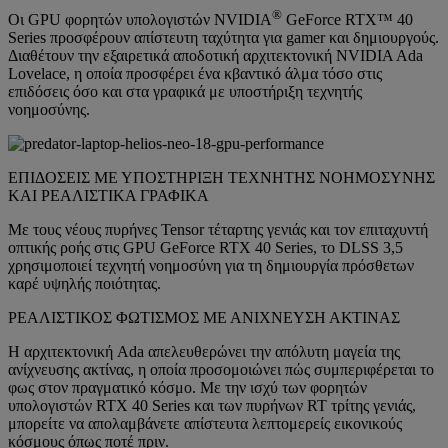
®
Οι GPU φορητών υπολογιστών NVIDIA
GeForce RTX™ 40
Series προσφέρουν απίστευτη ταχύτητα για gamer και δημιουργούς.
Διαθέτουν την εξαιρετικά αποδοτική αρχιτεκτονική NVIDIA Ada
Lovelace, η οποία προσφέρει ένα κβαντικό άλμα τόσο στις
επιδόσεις όσο και στα γραφικά με υποστήριξη τεχνητής
νοημοσύνης.
ΕΠΙΔΟΣΕΙΣ ΜΕ ΥΠΟΣΤΗΡΙΞΗ ΤΕΧΝΗΤΗΣ ΝΟΗΜΟΣΥΝΗΣ
ΚΑΙ ΡΕΑΛΙΣΤΙΚΑ ΓΡΑΦΙΚΑ
Με τους νέους πυρήνες Tensor τέταρτης γενιάς και τον επιταχυντή
οπτικής ροής στις GPU GeForce RTX 40 Series, το DLSS 3,5
χρησιμοποιεί τεχνητή νοημοσύνη για τη δημιουργία πρόσθετων
καρέ υψηλής ποιότητας.
ΡΕΑΛΙΣΤΙΚΟΣ ΦΩΤΙΣΜΟΣ ΜΕ ΑΝΙΧΝΕΥΣΗ ΑΚΤΙΝΑΣ
Η αρχιτεκτονική Ada απελευθερώνει την απόλυτη μαγεία της
ανίχνευσης ακτίνας, η οποία προσομοιώνει πώς συμπεριφέρεται το
φως στον πραγματικό κόσμο. Με την ισχύ των φορητών
υπολογιστών RTX 40 Series και των πυρήνων RT τρίτης γενιάς,
μπορείτε να απολαμβάνετε απίστευτα λεπτομερείς εικονικούς
κόσμους όπως ποτέ πριν.