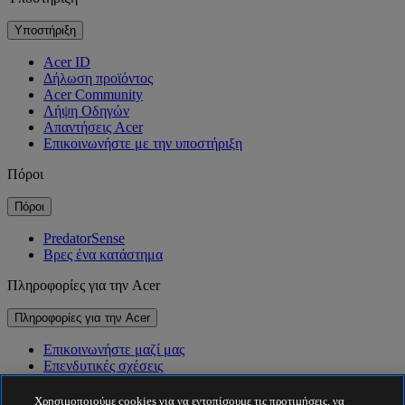
Υποστήριξη
Acer ID
Δήλωση προϊόντος
Acer Community
Λήψη Οδηγών
Απαντήσεις Acer
Επικοινωνήστε με την υποστήριξη
Πόροι
Πόροι
PredatorSense
Βρες ένα κατάστημα
Πληροφορίες για την Acer
Πληροφορίες για την Acer
Επικοινωνήστε μαζί μας
Επενδυτικές σχέσεις
Νέα
Βραβεία
Χρησιμοποιούμε cookies για να εντοπίσουμε τις προτιμήσεις, να