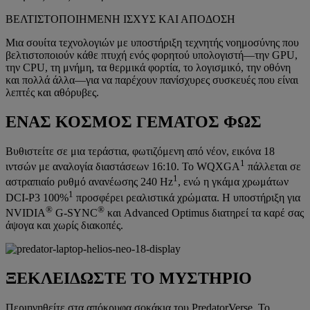
ΒΕΛΤΙΣΤΟΠΟΙΗΜΕΝΗ ΙΣΧΥΣ ΚΑΙ ΑΠΟΔΟΣΗ
Μια σουίτα τεχνολογιών με υποστήριξη τεχνητής νοημοσύνης που
βελτιστοποιούν κάθε πτυχή ενός φορητού υπολογιστή—την GPU,
την CPU, τη μνήμη, τα θερμικά φορτία, το λογισμικό, την οθόνη
και πολλά άλλα—για να παρέχουν πανίσχυρες συσκευές που είναι
λεπτές και αθόρυβες.
ΕΝΑΣ ΚΟΣΜΟΣ ΓΕΜΑΤΟΣ ΦΩΣ
Βυθιστείτε σε μια τεράστια, φωτιζόμενη από νέον, εικόνα 18
1
ιντσών με αναλογία διαστάσεων 16:10. Το WQXGA
πάλλεται σε
1
αστραπιαίο ρυθμό ανανέωσης 240 Hz
, ενώ η γκάμα χρωμάτων
1
DCI-P3 100%
προσφέρει ρεαλιστικά χρώματα. Η υποστήριξη για
®
®
NVIDIA
G-SYNC
και Advanced Optimus διατηρεί τα καρέ σας
άψογα και χωρίς διακοπές.
ΞΕΚΛΕΙΔΩΣΤΕ ΤΟ ΜΥΣΤΗΡΙΟ
Περιηγηθείτε στα απόκρυφα σοκάκια του PredatorVerse. Το