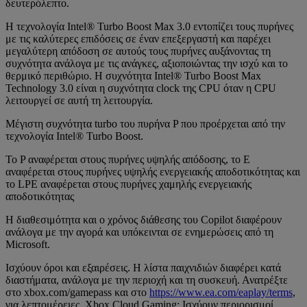
δευτερόλεπτο.
Η τεχνολογία Intel® Turbo Boost Max 3.0 εντοπίζει τους πυρήνες
με τις καλύτερες επιδόσεις σε έναν επεξεργαστή και παρέχει
μεγαλύτερη απόδοση σε αυτούς τους πυρήνες αυξάνοντας τη
συχνότητα ανάλογα με τις ανάγκες, αξιοποιώντας την ισχύ και το
θερμικό περιθώριο. Η συχνότητα Intel® Turbo Boost Max
Technology 3.0 είναι η συχνότητα clock της CPU όταν η CPU
λειτουργεί σε αυτή τη λειτουργία.
Μέγιστη συχνότητα turbo του πυρήνα P που προέρχεται από την
τεχνολογία Intel® Turbo Boost.
Το P αναφέρεται στους πυρήνες υψηλής απόδοσης, το E
αναφέρεται στους πυρήνες υψηλής ενεργειακής αποδοτικότητας και
το LPE αναφέρεται στους πυρήνες χαμηλής ενεργειακής
αποδοτικότητας
Η διαθεσιμότητα και ο χρόνος διάθεσης του Copilot διαφέρουν
ανάλογα με την αγορά και υπόκεινται σε ενημερώσεις από τη
Microsoft.
Ισχύουν όροι και εξαιρέσεις. Η λίστα παιχνιδιών διαφέρει κατά
διαστήματα, ανάλογα με την περιοχή και τη συσκευή. Ανατρέξτε
στο xbox.com/gamepass και στο
https://www.ea.com/eaplay/terms
,
για λεπτομέρειες. Xbox Cloud Gaming: Ισχύουν περιορισμοί