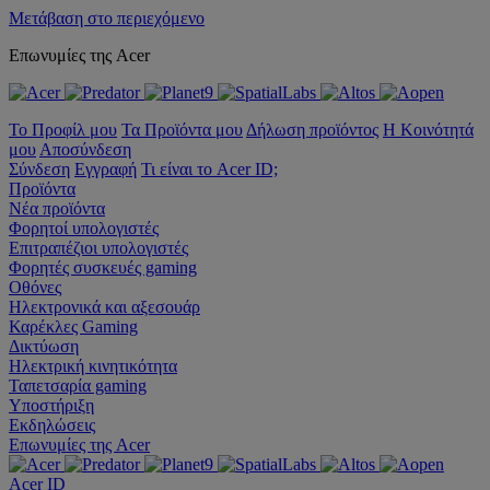
Μετάβαση στο περιεχόμενο
Επωνυμίες της Acer
Το Προφίλ μου
Τα Προϊόντα μου
Δήλωση προϊόντος
Η Κοινότητά
μου
Αποσύνδεση
Σύνδεση
Εγγραφή
Τι είναι το Acer ID;
Προϊόντα
Νέα προϊόντα
Φορητοί υπολογιστές
Επιτραπέζιοι υπολογιστές
Φορητές συσκευές gaming
Οθόνες
Ηλεκτρονικά και αξεσουάρ
Καρέκλες Gaming
Δικτύωση
Ηλεκτρική κινητικότητα
Ταπετσαρία gaming
Υποστήριξη
Εκδηλώσεις
Επωνυμίες της Acer
Acer ID