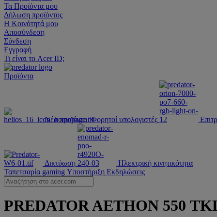
Τα Προϊόντα μου
Δήλωση προϊόντος
Η Κοινότητά μου
Αποσύνδεση
Σύνδεση
Εγγραφή
Τι είναι το Acer ID;
Προϊόντα
Νέα προϊόντα
Φορητοί υπολογιστές
Επιτρ
Δικτύωση
Ηλεκτρική κινητικότητα
Ταπετσαρία gaming
Υποστήριξη
Εκδηλώσεις
PREDATOR AETHON 550 TKL |