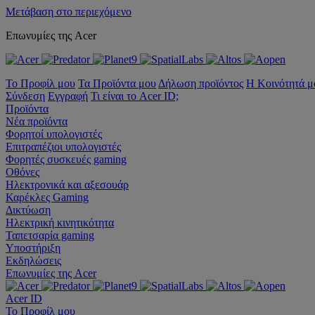
Μετάβαση στο περιεχόμενο
Επωνυμίες της Acer
Το Προφίλ μου
Τα Προϊόντα μου
Δήλωση προϊόντος
Η Κοινότητά μ
Σύνδεση
Εγγραφή
Τι είναι το Acer ID;
Προϊόντα
Νέα προϊόντα
Φορητοί υπολογιστές
Επιτραπέζιοι υπολογιστές
Φορητές συσκευές gaming
Οθόνες
Ηλεκτρονικά και αξεσουάρ
Καρέκλες Gaming
Δικτύωση
Ηλεκτρική κινητικότητα
Ταπετσαρία gaming
Υποστήριξη
Εκδηλώσεις
Επωνυμίες της Acer
Acer ID
Το Προφίλ μου