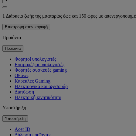
1 Διάρκεια ζωής της μπαταρίας έως και 150 ώρες με απενεργοποιημ
Επιστροφή στην κορυφή
Προϊόντα
Προϊόντα
Φορητοί υπολογιστές
Επιτραπέζιοι υπολογιστές
Φορητές συσκευές gaming
Οθόνες
Καρέκλες Gaming
Ηλεκτρονικά και αξεσουάρ
Δικτύωση
Ηλεκτρική κινητικότητα
Υποστήριξη
Υποστήριξη
Acer ID
Δήλωση προϊόντος