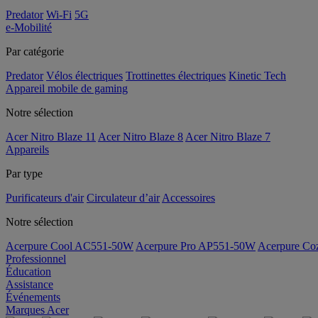
Predator
Wi-Fi
5G
e-Mobilité
Par catégorie
Predator
Vélos électriques
Trottinettes électriques
Kinetic Tech
Appareil mobile de gaming
Notre sélection
Acer Nitro Blaze 11
Acer Nitro Blaze 8
Acer Nitro Blaze 7
Appareils
Par type
Purificateurs d'air
Circulateur d’air
Accessoires
Notre sélection
Acerpure Cool AC551-50W
Acerpure Pro AP551-50W
Acerpure C
Professionnel
Éducation
Assistance
Événements
Marques Acer