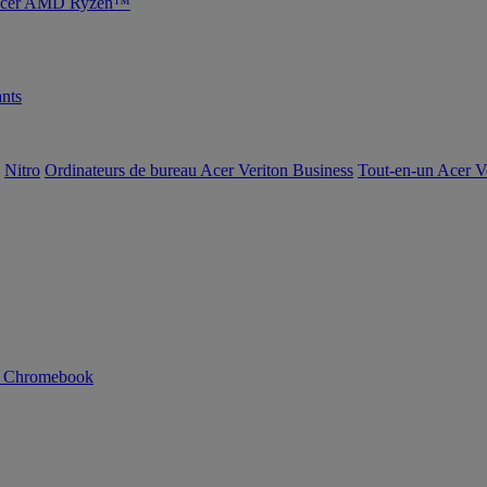
s Acer AMD Ryzen™
nts
Nitro
Ordinateurs de bureau Acer Veriton Business
Tout-en-un Acer V
n Chromebook