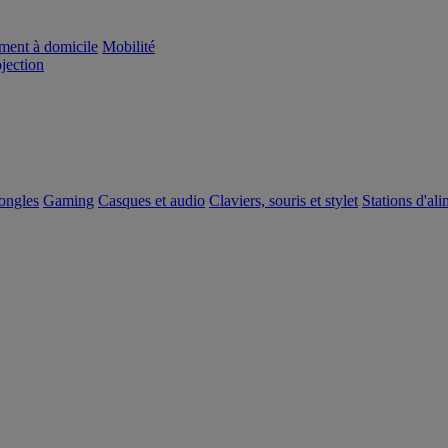
ement à domicile
Mobilité
ojection
dongles
Gaming
Casques et audio
Claviers, souris et stylet
Stations d'al