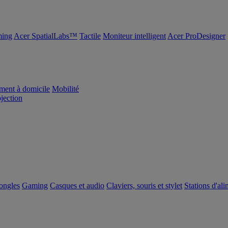
ing
Acer SpatialLabs™
Tactile
Moniteur intelligent
Acer ProDesigner
ement à domicile
Mobilité
ojection
dongles
Gaming
Casques et audio
Claviers, souris et stylet
Stations d'al