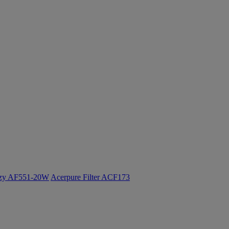
ozy AF551-20W
Acerpure Filter ACF173