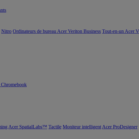
nts
Nitro
Ordinateurs de bureau Acer Veriton Business
Tout-en-un Acer V
n Chromebook
ing
Acer SpatialLabs™
Tactile
Moniteur intelligent
Acer ProDesigner