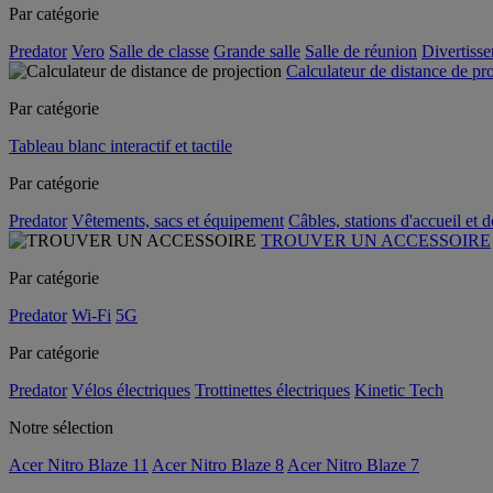
Par catégorie
Predator
Vero
Salle de classe
Grande salle
Salle de réunion
Divertiss
Calculateur de distance de pr
Par catégorie
Tableau blanc interactif et tactile
Par catégorie
Predator
Vêtements, sacs et équipement
Câbles, stations d'accueil et 
TROUVER UN ACCESSOIRE
Par catégorie
Predator
Wi-Fi
5G
Par catégorie
Predator
Vélos électriques
Trottinettes électriques
Kinetic Tech
Notre sélection
Acer Nitro Blaze 11
Acer Nitro Blaze 8
Acer Nitro Blaze 7