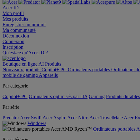
Acer ID
Mon profil
Mes produits
Enregistrer un produit
Ma communauté
Déconnexion
Connexion
Inscription
Qu'est-ce qu'Acer ID ?
Boutique en ligne
AI
Produits
Nouveaux produits
Copilot+ PC
Ordinateurs portables
Ordinateurs d
mobile de gaming
Appareils
Par catégorie
Copilot+ PC
Ordinateurs optimisés par l'IA
Gaming
Produits durables
Par série
Predator
Acer Swift
Acer Aspire
Acer Nitro
Acer TravelMate
Acer Ex
Windows
Ordinateurs portable
Par catégorie