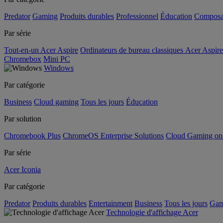
Predator
Gaming
Produits durables
Professionnel
Éducation
Composa
Par série
Tout-en-un Acer Aspire
Ordinateurs de bureau classiques Acer Aspire
Chromebox
Mini PC
Windows
Par catégorie
Business
Cloud gaming
Tous les jours
Éducation
Par solution
Chromebook Plus
ChromeOS Enterprise Solutions
Cloud Gaming o
Par série
Acer Iconia
Par catégorie
Predator
Produits durables
Entertainment
Business
Tous les jours
Gam
Technologie d'affichage Acer