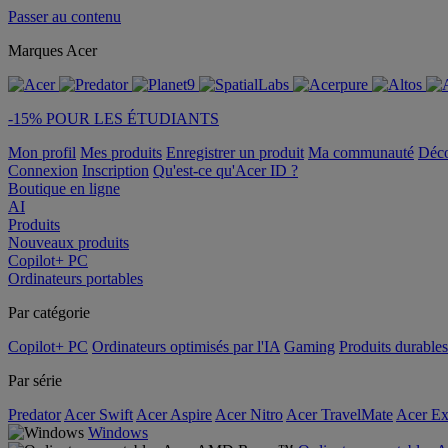
Passer au contenu
Marques Acer
-15% POUR LES ÉTUDIANTS
Mon profil
Mes produits
Enregistrer un produit
Ma communauté
Déc
Connexion
Inscription
Qu'est-ce qu'Acer ID ?
Boutique en ligne
AI
Produits
Nouveaux produits
Copilot+ PC
Ordinateurs portables
Par catégorie
Copilot+ PC
Ordinateurs optimisés par l'IA
Gaming
Produits durables
Par série
Predator
Acer Swift
Acer Aspire
Acer Nitro
Acer TravelMate
Acer Ex
Windows