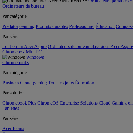
Ordinateurs portable
Ordinateurs de bureau
Par catégorie
Predator
Gaming
Produits durables
Professionnel
Éducation
Composa
Par série
Tout-en-un Acer Aspire
Ordinateurs de bureau classiques Acer Aspire
Chromebox
Mini PC
Windows
Chromebooks
Par catégorie
Business
Cloud gaming
Tous les jours
Éducation
Par solution
Chromebook Plus
ChromeOS Enterprise Solutions
Cloud Gaming o
Tablettes
Par série
Acer Iconia