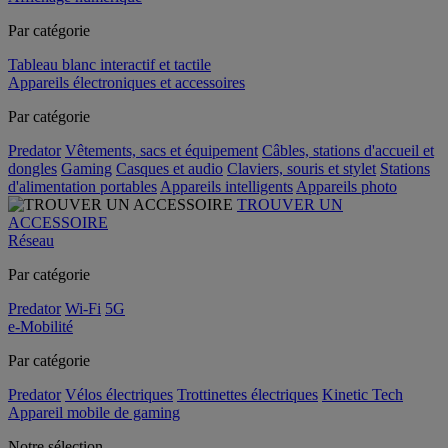
Par catégorie
Tableau blanc interactif et tactile
Appareils électroniques et accessoires
Par catégorie
Predator
Vêtements, sacs et équipement
Câbles, stations d'accueil et
dongles
Gaming
Casques et audio
Claviers, souris et stylet
Stations
d'alimentation portables
Appareils intelligents
Appareils photo
TROUVER UN
ACCESSOIRE
Réseau
Par catégorie
Predator
Wi-Fi
5G
e-Mobilité
Par catégorie
Predator
Vélos électriques
Trottinettes électriques
Kinetic Tech
Appareil mobile de gaming
Notre sélection