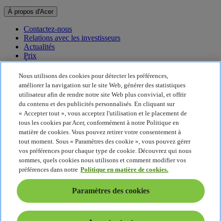
À propos d'Acer
Contactez-nous
Relations avec les investisseurs
Actualités
Prix
Événements
Nous utilisons des cookies pour détecter les préférences,
Développement durable
améliorer la navigation sur le site Web, générer des statistiques
utilisateur afin de rendre notre site Web plus convivial, et offrir
Développement durable
du contenu et des publicités personnalisés. En cliquant sur
« Accepter tout », vous acceptez l'utilisation et le placement de
Responsabilité sociale de l'entreprise
tous les cookies par Acer, conformément à notre Politique en
Empreinte carbone du produit
matière de cookies. Vous pouvez retirer votre consentement à
Project Humanity
tout moment. Sous « Paramètres des cookie », vous pouvez gérer
Earthion
vos préférences pour chaque type de cookie. Découvrez qui nous
Politique de confidentialité
sommes, quels cookies nous utilisons et comment modifier vos
Politique en matière de cookies
préférences dans notre
Politique en matière de cookies.
Mentions légales
Informations légales supplémentaires
Paramètres des cookies
Politique en matière d'accessibilité
Paramètres des cookies
France - Français