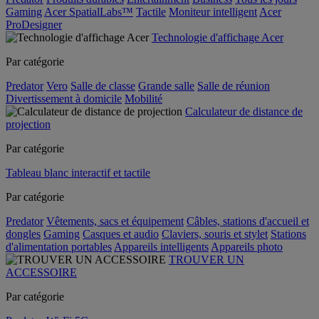
Gaming
Acer SpatialLabs™
Tactile
Moniteur intelligent
Acer
ProDesigner
Technologie d'affichage Acer
Par catégorie
Predator
Vero
Salle de classe
Grande salle
Salle de réunion
Divertissement à domicile
Mobilité
Calculateur de distance de
projection
Par catégorie
Tableau blanc interactif et tactile
Par catégorie
Predator
Vêtements, sacs et équipement
Câbles, stations d'accueil et
dongles
Gaming
Casques et audio
Claviers, souris et stylet
Stations
d'alimentation portables
Appareils intelligents
Appareils photo
TROUVER UN
ACCESSOIRE
Par catégorie