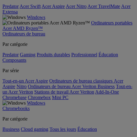
Predator
Acer Swift
Acer Aspire
Acer Nitro
Acer TravelMate
Acer
Extensa
Windows
Ordinateurs portables
Acer AMD Ryzen™
Ordinateurs de bureau
Par catégorie
Predator
Gaming
Produits durables
Professionnel
Éducation
Composants
Par série
Tout-en-un Acer Aspire
Ordinateurs de bureau classiques Acer
Aspire
Nitro
Ordinateurs de bureau Acer Veriton Business
Tout-en-
un Acer Veriton
Stations de travail Acer Veriton
Add-In-One
Chromebase
Chromebox
Mini PC
Windows
Chromebooks
Par catégorie
Business
Cloud gaming
Tous les jours
Éducation