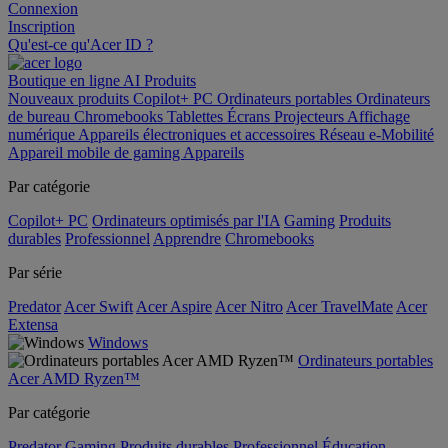
Connexion
Inscription
Qu'est-ce qu'Acer ID ?
Boutique en ligne
AI
Produits
Nouveaux produits
Copilot+ PC
Ordinateurs portables
Ordinateurs
de bureau
Chromebooks
Tablettes
Écrans
Projecteurs
Affichage
numérique
Appareils électroniques et accessoires
Réseau
e-Mobilité
Appareil mobile de gaming
Appareils
Par catégorie
Copilot+ PC
Ordinateurs optimisés par l'IA
Gaming
Produits
durables
Professionnel
Apprendre
Chromebooks
Par série
Predator
Acer Swift
Acer Aspire
Acer Nitro
Acer TravelMate
Acer
Extensa
Windows
Ordinateurs portables
Acer AMD Ryzen™
Par catégorie
Predator
Gaming
Produits durables
Professionnel
Éducation