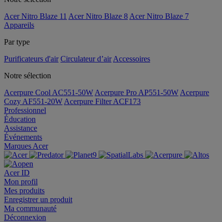
Acer Nitro Blaze 11
Acer Nitro Blaze 8
Acer Nitro Blaze 7
Appareils
Par type
Purificateurs d'air
Circulateur d’air
Accessoires
Notre sélection
Acerpure Cool AC551-50W
Acerpure Pro AP551-50W
Acerpure
Cozy AF551-20W
Acerpure Filter ACF173
Professionnel
Éducation
Assistance
Événements
Marques Acer
Acer ID
Mon profil
Mes produits
Enregistrer un produit
Ma communauté
Déconnexion