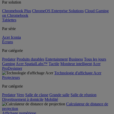
Par solution
Chromebook Plus
ChromeOS Enterprise Solutions
Cloud Gaming
on Chromebook
Tablettes
Par série
Acer Iconia
Écrans
Par catégorie
Predator
Produits durables
Entertainment
Business
Tous les jours
Gaming
Acer SpatialLabs™
Tactile
Moniteur intelligent
Acer
ProDesigner
Technologie d'affichage Acer
Projecteurs
Par catégorie
Predator
Vero
Salle de classe
Grande salle
Salle de réunion
Divertissement à domicile
Mobilité
Calculateur de distance de
projection
Affichage numérique