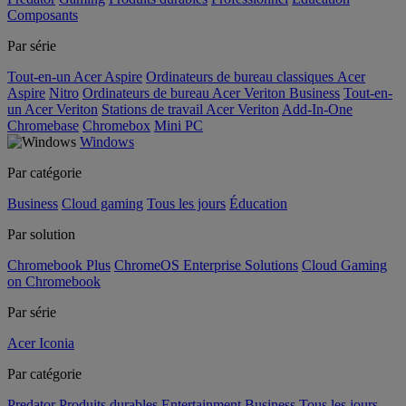
Composants
Par série
Tout-en-un Acer Aspire
Ordinateurs de bureau classiques Acer
Aspire
Nitro
Ordinateurs de bureau Acer Veriton Business
Tout-en-
un Acer Veriton
Stations de travail Acer Veriton
Add-In-One
Chromebase
Chromebox
Mini PC
Windows
Par catégorie
Business
Cloud gaming
Tous les jours
Éducation
Par solution
Chromebook Plus
ChromeOS Enterprise Solutions
Cloud Gaming
on Chromebook
Par série
Acer Iconia
Par catégorie
Predator
Produits durables
Entertainment
Business
Tous les jours