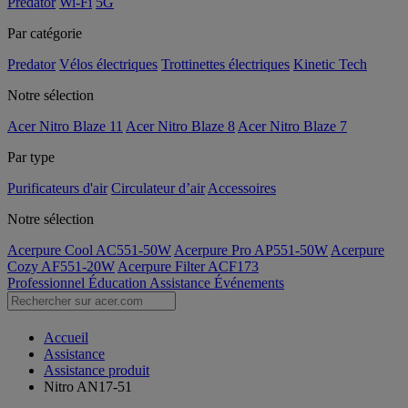
Predator
Wi-Fi
5G
Par catégorie
Predator
Vélos électriques
Trottinettes électriques
Kinetic Tech
Notre sélection
Acer Nitro Blaze 11
Acer Nitro Blaze 8
Acer Nitro Blaze 7
Par type
Purificateurs d'air
Circulateur d’air
Accessoires
Notre sélection
Acerpure Cool AC551-50W
Acerpure Pro AP551-50W
Acerpure
Cozy AF551-20W
Acerpure Filter ACF173
Professionnel
Éducation
Assistance
Événements
Accueil
Assistance
Assistance produit
Nitro AN17-51