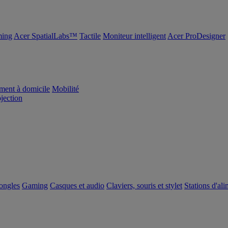
ing
Acer SpatialLabs™
Tactile
Moniteur intelligent
Acer ProDesigner
ement à domicile
Mobilité
ojection
dongles
Gaming
Casques et audio
Claviers, souris et stylet
Stations d'al