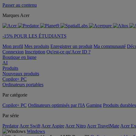
Passer au contenu
Marques Acer
-15% POUR LES ÉTUDIANTS
Mon profil
Mes produits
Enregistrer un produit
Ma communauté
Déc
Connexion
Inscription
Qu'est-ce qu'Acer ID ?
Boutique en ligne
AI
Produits
Nouveaux produits
Copilot+ PC
Ordinateurs portables
Par catégorie
Copilot+ PC
Ordinateurs optimisés par l'IA
Gaming
Produits durables
Par série
Predator
Acer Swift
Acer Aspire
Acer Nitro
Acer TravelMate
Acer Ex
Windows