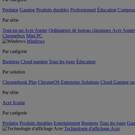
Predator
Gaming
Produits durables
Professionnel
Éducation
Composa
Par série
Tout-en-un Acer Aspire
Ordinateurs de bureau classiques Acer Aspire
Chromebox
Mini PC
Windows
Par catégorie
Business
Cloud gaming
Tous les jours
Éducation
Par solution
Chromebook Plus
ChromeOS Enterprise Solutions
Cloud Gaming o
Par série
Acer Iconia
Par catégorie
Predator
Produits durables
Entertainment
Business
Tous les jours
Gam
Technologie d'affichage Acer