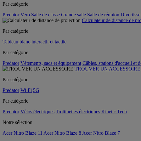
Par catégorie
Predator
Vero
Salle de classe
Grande salle
Salle de réunion
Divertiss
Calculateur de distance de pr
Par catégorie
Tableau blanc interactif et tactile
Par catégorie
Predator
Vêtements, sacs et équipement
Câbles, stations d'accueil et 
TROUVER UN ACCESSOIRE
Par catégorie
Predator
Wi-Fi
5G
Par catégorie
Predator
Vélos électriques
Trottinettes électriques
Kinetic Tech
Notre sélection
Acer Nitro Blaze 11
Acer Nitro Blaze 8
Acer Nitro Blaze 7