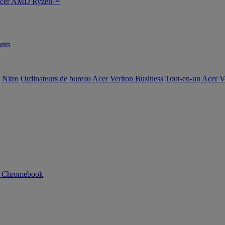
s Acer AMD Ryzen™
nts
Nitro
Ordinateurs de bureau Acer Veriton Business
Tout-en-un Acer V
n Chromebook