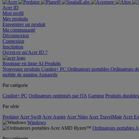
Acer ID
Mon profil
Mes produits
Enregistrer un produit
Ma communauté
Déconnexion
Connexion
Inscription
Qu'est-ce qu'Acer ID ?
Boutique en ligne
AI
Produits
Nouveaux produits
Copilot+ PC
Ordinateurs portables
Ordinateurs d
mobile de gaming
Appareils
Par catégorie
Copilot+ PC
Ordinateurs optimisés par l'IA
Gaming
Produits durables
Par série
Predator
Acer Swift
Acer Aspire
Acer Nitro
Acer TravelMate
Acer Ex
Windows
Ordinateurs portable
Par catégorie