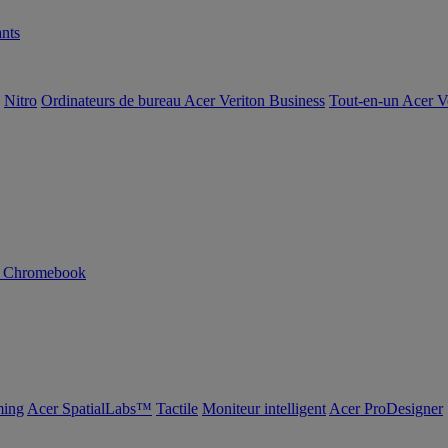
nts
Nitro
Ordinateurs de bureau Acer Veriton Business
Tout-en-un Acer V
n Chromebook
ing
Acer SpatialLabs™
Tactile
Moniteur intelligent
Acer ProDesigner