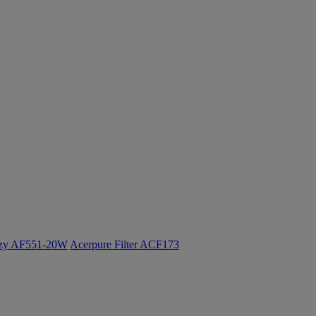
ozy AF551-20W
Acerpure Filter ACF173