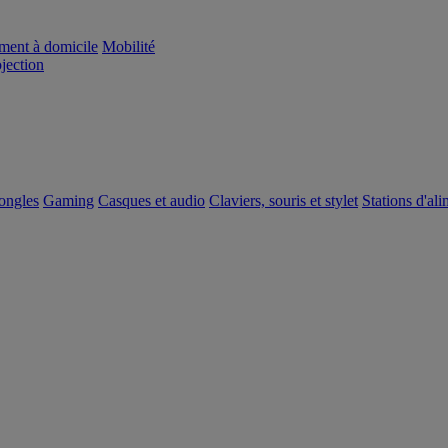
ement à domicile
Mobilité
ojection
dongles
Gaming
Casques et audio
Claviers, souris et stylet
Stations d'al