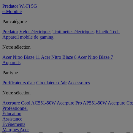
Predator
Wi-Fi
5G
e-Mobilité
Par catégorie
Predator
Vélos électriques
Trottinettes électriques
Kinetic Tech
Appareil mobile de gaming
Notre sélection
Acer Nitro Blaze 11
Acer Nitro Blaze 8
Acer Nitro Blaze 7
Appareils
Par type
Purificateurs d'air
Circulateur d’air
Accessoires
Notre sélection
Acerpure Cool AC551-50W
Acerpure Pro AP551-50W
Acerpure C
Professionnel
Éducation
Assistance
Événements
Marques Acer