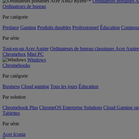
Ordinateurs portable
Ordinateurs de bureau
Par catégorie
Predator
Gaming
Produits durables
Professionnel
Éducation
Composa
Par série
Tout-en-un Acer Aspire
Ordinateurs de bureau classiques Acer Aspire
Chromebox
Mini PC
Windows
Chromebooks
Par catégorie
Business
Cloud gaming
Tous les jours
Éducation
Par solution
Chromebook Plus
ChromeOS Enterprise Solutions
Cloud Gaming o
Tablettes
Par série
Acer Iconia