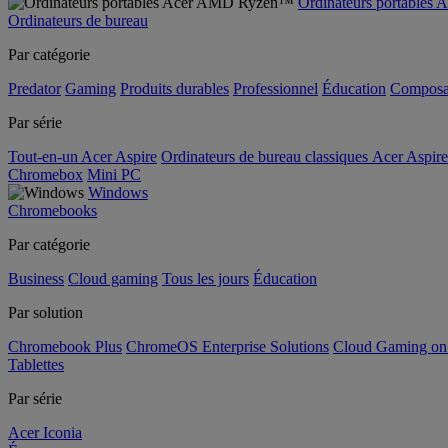
Ordinateurs portable
Ordinateurs de bureau
Par catégorie
Predator
Gaming
Produits durables
Professionnel
Éducation
Composa
Par série
Tout-en-un Acer Aspire
Ordinateurs de bureau classiques Acer Aspire
Chromebox
Mini PC
Windows
Chromebooks
Par catégorie
Business
Cloud gaming
Tous les jours
Éducation
Par solution
Chromebook Plus
ChromeOS Enterprise Solutions
Cloud Gaming o
Tablettes
Par série
Acer Iconia