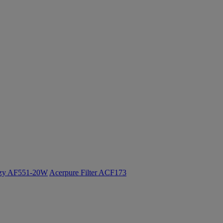
ozy AF551-20W
Acerpure Filter ACF173