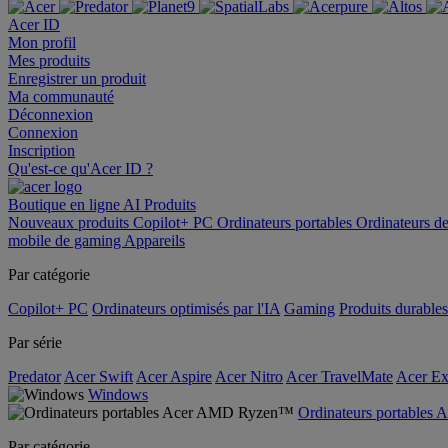
Acer ID
Mon profil
Mes produits
Enregistrer un produit
Ma communauté
Déconnexion
Connexion
Inscription
Qu'est-ce qu'Acer ID ?
Boutique en ligne
AI
Produits
Nouveaux produits
Copilot+ PC
Ordinateurs portables
Ordinateurs d
mobile de gaming
Appareils
Par catégorie
Copilot+ PC
Ordinateurs optimisés par l'IA
Gaming
Produits durables
Par série
Predator
Acer Swift
Acer Aspire
Acer Nitro
Acer TravelMate
Acer Ex
Windows
Ordinateurs portable
Par catégorie