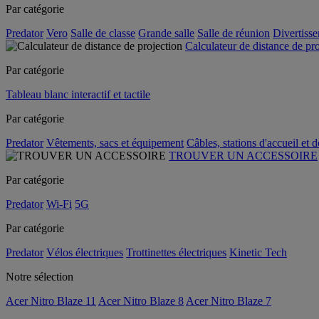
Par catégorie
Predator
Vero
Salle de classe
Grande salle
Salle de réunion
Divertiss
Calculateur de distance de pr
Par catégorie
Tableau blanc interactif et tactile
Par catégorie
Predator
Vêtements, sacs et équipement
Câbles, stations d'accueil et 
TROUVER UN ACCESSOIRE
Par catégorie
Predator
Wi-Fi
5G
Par catégorie
Predator
Vélos électriques
Trottinettes électriques
Kinetic Tech
Notre sélection
Acer Nitro Blaze 11
Acer Nitro Blaze 8
Acer Nitro Blaze 7