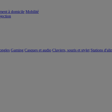
ement à domicile
Mobilité
ojection
dongles
Gaming
Casques et audio
Claviers, souris et stylet
Stations d'al