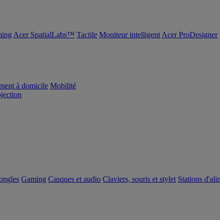
ing
Acer SpatialLabs™
Tactile
Moniteur intelligent
Acer ProDesigner
ement à domicile
Mobilité
ojection
dongles
Gaming
Casques et audio
Claviers, souris et stylet
Stations d'al