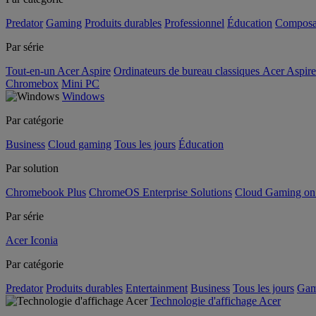
Predator
Gaming
Produits durables
Professionnel
Éducation
Composa
Par série
Tout-en-un Acer Aspire
Ordinateurs de bureau classiques Acer Aspire
Chromebox
Mini PC
Windows
Par catégorie
Business
Cloud gaming
Tous les jours
Éducation
Par solution
Chromebook Plus
ChromeOS Enterprise Solutions
Cloud Gaming o
Par série
Acer Iconia
Par catégorie
Predator
Produits durables
Entertainment
Business
Tous les jours
Gam
Technologie d'affichage Acer