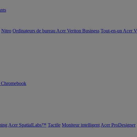
nts
Nitro
Ordinateurs de bureau Acer Veriton Business
Tout-en-un Acer V
n Chromebook
ing
Acer SpatialLabs™
Tactile
Moniteur intelligent
Acer ProDesigner