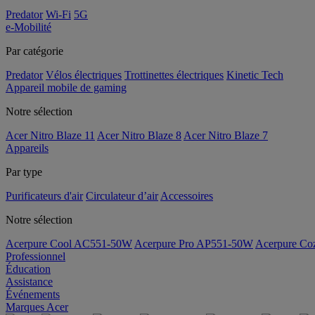
Predator
Wi-Fi
5G
e-Mobilité
Par catégorie
Predator
Vélos électriques
Trottinettes électriques
Kinetic Tech
Appareil mobile de gaming
Notre sélection
Acer Nitro Blaze 11
Acer Nitro Blaze 8
Acer Nitro Blaze 7
Appareils
Par type
Purificateurs d'air
Circulateur d’air
Accessoires
Notre sélection
Acerpure Cool AC551-50W
Acerpure Pro AP551-50W
Acerpure C
Professionnel
Éducation
Assistance
Événements
Marques Acer