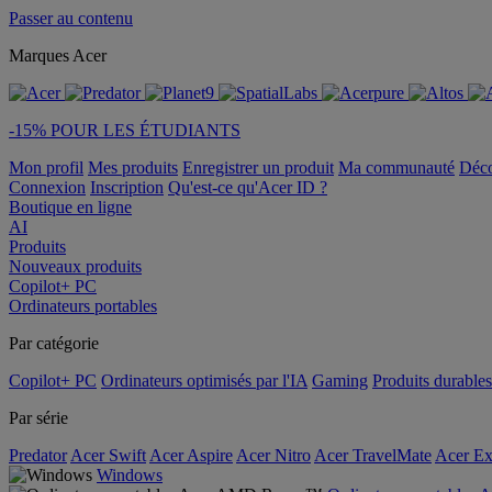
Passer au contenu
Marques Acer
-15% POUR LES ÉTUDIANTS
Mon profil
Mes produits
Enregistrer un produit
Ma communauté
Déc
Connexion
Inscription
Qu'est-ce qu'Acer ID ?
Boutique en ligne
AI
Produits
Nouveaux produits
Copilot+ PC
Ordinateurs portables
Par catégorie
Copilot+ PC
Ordinateurs optimisés par l'IA
Gaming
Produits durables
Par série
Predator
Acer Swift
Acer Aspire
Acer Nitro
Acer TravelMate
Acer Ex
Windows