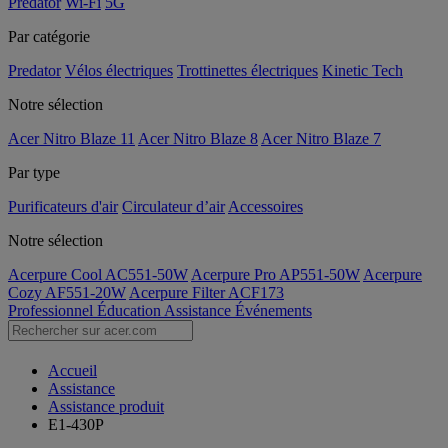
Predator
Wi-Fi
5G
Par catégorie
Predator
Vélos électriques
Trottinettes électriques
Kinetic Tech
Notre sélection
Acer Nitro Blaze 11
Acer Nitro Blaze 8
Acer Nitro Blaze 7
Par type
Purificateurs d'air
Circulateur d’air
Accessoires
Notre sélection
Acerpure Cool AC551-50W
Acerpure Pro AP551-50W
Acerpure
Cozy AF551-20W
Acerpure Filter ACF173
Professionnel
Éducation
Assistance
Événements
Accueil
Assistance
Assistance produit
E1-430P