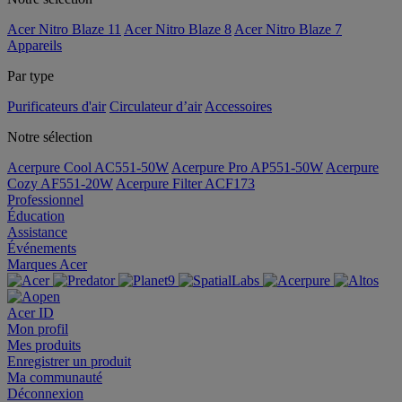
Acer Nitro Blaze 11
Acer Nitro Blaze 8
Acer Nitro Blaze 7
Appareils
Par type
Purificateurs d'air
Circulateur d’air
Accessoires
Notre sélection
Acerpure Cool AC551-50W
Acerpure Pro AP551-50W
Acerpure
Cozy AF551-20W
Acerpure Filter ACF173
Professionnel
Éducation
Assistance
Événements
Marques Acer
Acer ID
Mon profil
Mes produits
Enregistrer un produit
Ma communauté
Déconnexion