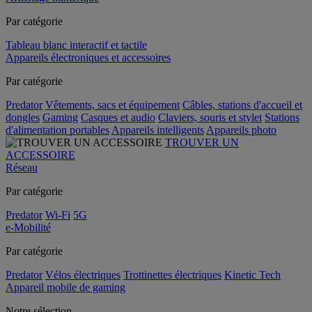
Par catégorie
Tableau blanc interactif et tactile
Appareils électroniques et accessoires
Par catégorie
Predator
Vêtements, sacs et équipement
Câbles, stations d'accueil et
dongles
Gaming
Casques et audio
Claviers, souris et stylet
Stations
d'alimentation portables
Appareils intelligents
Appareils photo
TROUVER UN
ACCESSOIRE
Réseau
Par catégorie
Predator
Wi-Fi
5G
e-Mobilité
Par catégorie
Predator
Vélos électriques
Trottinettes électriques
Kinetic Tech
Appareil mobile de gaming
Notre sélection