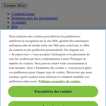
À propos d'Acer
Contactez-nous
Relations avec les investisseurs
Actualités
Prix
Événements
Nous utilisons des cookies pour détecter les préférences,
Développement durable
améliorer la navigation sur le site Web, générer des statistiques
utilisateur afin de rendre notre site Web plus convivial, et offrir
Développement durable
du contenu et des publicités personnalisés. En cliquant sur
« Accepter tout », vous acceptez l'utilisation et le placement de
Responsabilité sociale de l'entreprise
tous les cookies par Acer, conformément à notre Politique en
Empreinte carbone du produit
matière de cookies. Vous pouvez retirer votre consentement à
Project Humanity
tout moment. Sous « Paramètres des cookie », vous pouvez gérer
Earthion
vos préférences pour chaque type de cookie. Découvrez qui nous
Politique de confidentialité
sommes, quels cookies nous utilisons et comment modifier vos
Politique en matière de cookies
préférences dans notre
Politique en matière de cookies.
Mentions légales
Informations légales supplémentaires
Paramètres des cookies
Politique en matière d'accessibilité
Paramètres des cookies
France - Français