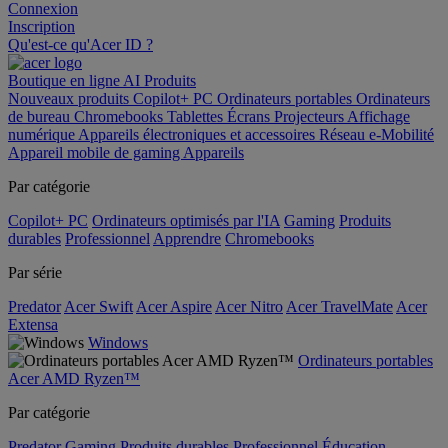
Connexion
Inscription
Qu'est-ce qu'Acer ID ?
Boutique en ligne
AI
Produits
Nouveaux produits
Copilot+ PC
Ordinateurs portables
Ordinateurs
de bureau
Chromebooks
Tablettes
Écrans
Projecteurs
Affichage
numérique
Appareils électroniques et accessoires
Réseau
e-Mobilité
Appareil mobile de gaming
Appareils
Par catégorie
Copilot+ PC
Ordinateurs optimisés par l'IA
Gaming
Produits
durables
Professionnel
Apprendre
Chromebooks
Par série
Predator
Acer Swift
Acer Aspire
Acer Nitro
Acer TravelMate
Acer
Extensa
Windows
Ordinateurs portables
Acer AMD Ryzen™
Par catégorie
Predator
Gaming
Produits durables
Professionnel
Éducation