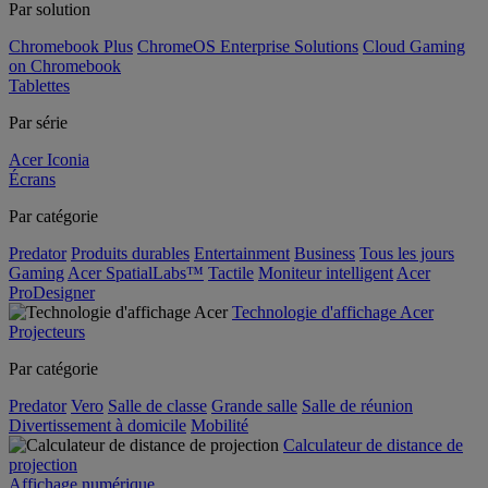
Par solution
Chromebook Plus
ChromeOS Enterprise Solutions
Cloud Gaming
on Chromebook
Tablettes
Par série
Acer Iconia
Écrans
Par catégorie
Predator
Produits durables
Entertainment
Business
Tous les jours
Gaming
Acer SpatialLabs™
Tactile
Moniteur intelligent
Acer
ProDesigner
Technologie d'affichage Acer
Projecteurs
Par catégorie
Predator
Vero
Salle de classe
Grande salle
Salle de réunion
Divertissement à domicile
Mobilité
Calculateur de distance de
projection
Affichage numérique