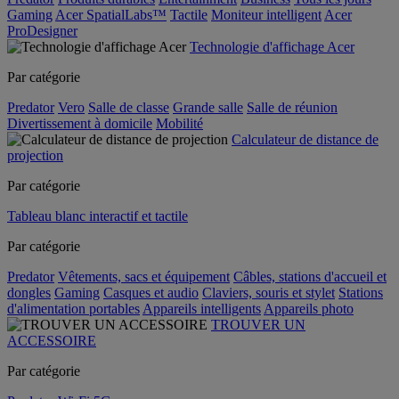
Gaming
Acer SpatialLabs™
Tactile
Moniteur intelligent
Acer
ProDesigner
Technologie d'affichage Acer
Par catégorie
Predator
Vero
Salle de classe
Grande salle
Salle de réunion
Divertissement à domicile
Mobilité
Calculateur de distance de
projection
Par catégorie
Tableau blanc interactif et tactile
Par catégorie
Predator
Vêtements, sacs et équipement
Câbles, stations d'accueil et
dongles
Gaming
Casques et audio
Claviers, souris et stylet
Stations
d'alimentation portables
Appareils intelligents
Appareils photo
TROUVER UN
ACCESSOIRE
Par catégorie