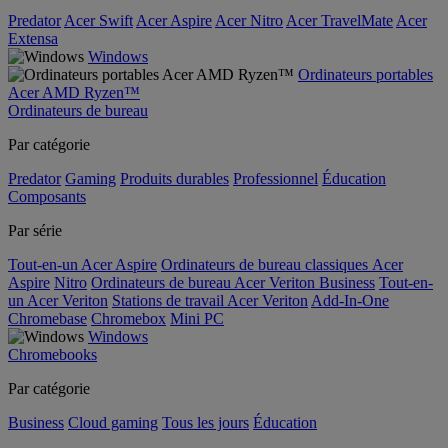
Predator
Acer Swift
Acer Aspire
Acer Nitro
Acer TravelMate
Acer
Extensa
Windows
Ordinateurs portables
Acer AMD Ryzen™
Ordinateurs de bureau
Par catégorie
Predator
Gaming
Produits durables
Professionnel
Éducation
Composants
Par série
Tout-en-un Acer Aspire
Ordinateurs de bureau classiques Acer
Aspire
Nitro
Ordinateurs de bureau Acer Veriton Business
Tout-en-
un Acer Veriton
Stations de travail Acer Veriton
Add-In-One
Chromebase
Chromebox
Mini PC
Windows
Chromebooks
Par catégorie
Business
Cloud gaming
Tous les jours
Éducation