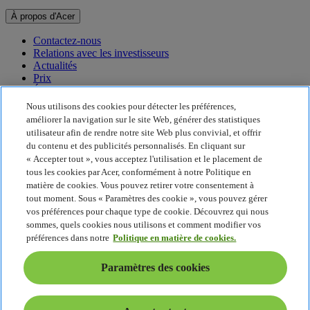
À propos d'Acer
Contactez-nous
Relations avec les investisseurs
Actualités
Prix
Événements
Nous utilisons des cookies pour détecter les préférences,
Développement durable
améliorer la navigation sur le site Web, générer des statistiques
utilisateur afin de rendre notre site Web plus convivial, et offrir
Développement durable
du contenu et des publicités personnalisés. En cliquant sur
« Accepter tout », vous acceptez l'utilisation et le placement de
Responsabilité sociale de l'entreprise
tous les cookies par Acer, conformément à notre Politique en
Empreinte carbone du produit
matière de cookies. Vous pouvez retirer votre consentement à
Project Humanity
tout moment. Sous « Paramètres des cookie », vous pouvez gérer
Earthion
vos préférences pour chaque type de cookie. Découvrez qui nous
Politique de confidentialité
sommes, quels cookies nous utilisons et comment modifier vos
Politique en matière de cookies
préférences dans notre
Politique en matière de cookies.
Mentions légales
Informations légales supplémentaires
Paramètres des cookies
Politique en matière d'accessibilité
Paramètres des cookies
France - Français