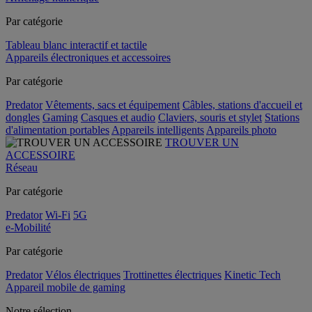
Par catégorie
Tableau blanc interactif et tactile
Appareils électroniques et accessoires
Par catégorie
Predator
Vêtements, sacs et équipement
Câbles, stations d'accueil et
dongles
Gaming
Casques et audio
Claviers, souris et stylet
Stations
d'alimentation portables
Appareils intelligents
Appareils photo
TROUVER UN
ACCESSOIRE
Réseau
Par catégorie
Predator
Wi-Fi
5G
e-Mobilité
Par catégorie
Predator
Vélos électriques
Trottinettes électriques
Kinetic Tech
Appareil mobile de gaming
Notre sélection