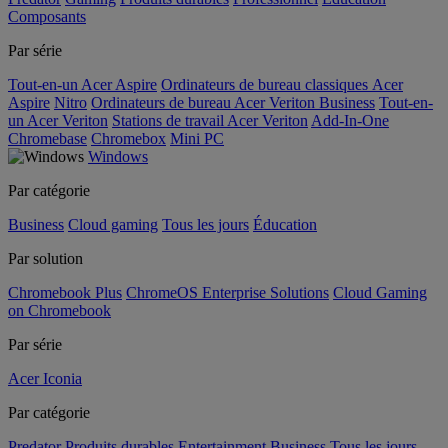
Composants
Par série
Tout-en-un Acer Aspire
Ordinateurs de bureau classiques Acer
Aspire
Nitro
Ordinateurs de bureau Acer Veriton Business
Tout-en-
un Acer Veriton
Stations de travail Acer Veriton
Add-In-One
Chromebase
Chromebox
Mini PC
Windows
Par catégorie
Business
Cloud gaming
Tous les jours
Éducation
Par solution
Chromebook Plus
ChromeOS Enterprise Solutions
Cloud Gaming
on Chromebook
Par série
Acer Iconia
Par catégorie
Predator
Produits durables
Entertainment
Business
Tous les jours