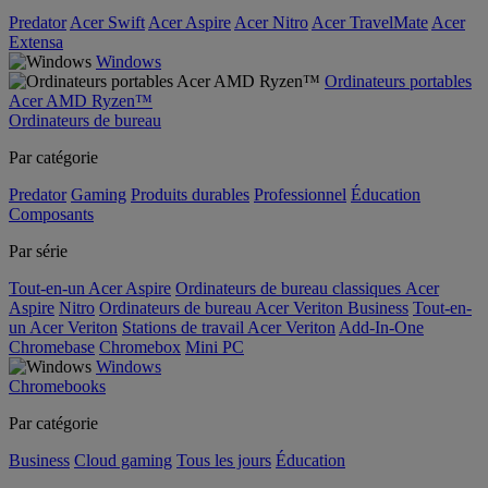
Predator
Acer Swift
Acer Aspire
Acer Nitro
Acer TravelMate
Acer
Extensa
Windows
Ordinateurs portables
Acer AMD Ryzen™
Ordinateurs de bureau
Par catégorie
Predator
Gaming
Produits durables
Professionnel
Éducation
Composants
Par série
Tout-en-un Acer Aspire
Ordinateurs de bureau classiques Acer
Aspire
Nitro
Ordinateurs de bureau Acer Veriton Business
Tout-en-
un Acer Veriton
Stations de travail Acer Veriton
Add-In-One
Chromebase
Chromebox
Mini PC
Windows
Chromebooks
Par catégorie
Business
Cloud gaming
Tous les jours
Éducation