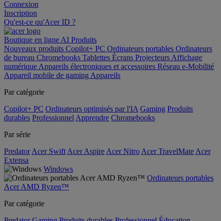
Connexion
Inscription
Qu'est-ce qu'Acer ID ?
Boutique en ligne
AI
Produits
Nouveaux produits
Copilot+ PC
Ordinateurs portables
Ordinateurs
de bureau
Chromebooks
Tablettes
Écrans
Projecteurs
Affichage
numérique
Appareils électroniques et accessoires
Réseau
e-Mobilité
Appareil mobile de gaming
Appareils
Par catégorie
Copilot+ PC
Ordinateurs optimisés par l'IA
Gaming
Produits
durables
Professionnel
Apprendre
Chromebooks
Par série
Predator
Acer Swift
Acer Aspire
Acer Nitro
Acer TravelMate
Acer
Extensa
Windows
Ordinateurs portables
Acer AMD Ryzen™
Par catégorie
Predator
Gaming
Produits durables
Professionnel
Éducation