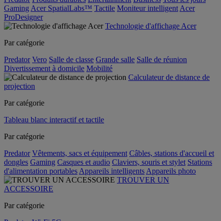
Gaming
Acer SpatialLabs™
Tactile
Moniteur intelligent
Acer
ProDesigner
Technologie d'affichage Acer
Par catégorie
Predator
Vero
Salle de classe
Grande salle
Salle de réunion
Divertissement à domicile
Mobilité
Calculateur de distance de
projection
Par catégorie
Tableau blanc interactif et tactile
Par catégorie
Predator
Vêtements, sacs et équipement
Câbles, stations d'accueil et
dongles
Gaming
Casques et audio
Claviers, souris et stylet
Stations
d'alimentation portables
Appareils intelligents
Appareils photo
TROUVER UN
ACCESSOIRE
Par catégorie