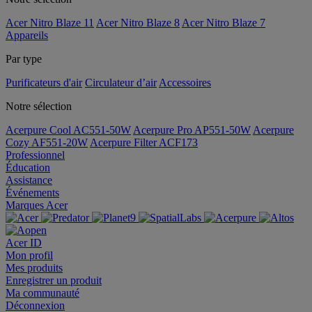
Acer Nitro Blaze 11
Acer Nitro Blaze 8
Acer Nitro Blaze 7
Appareils
Par type
Purificateurs d'air
Circulateur d’air
Accessoires
Notre sélection
Acerpure Cool AC551-50W
Acerpure Pro AP551-50W
Acerpure
Cozy AF551-20W
Acerpure Filter ACF173
Professionnel
Éducation
Assistance
Événements
Marques Acer
Acer ID
Mon profil
Mes produits
Enregistrer un produit
Ma communauté
Déconnexion