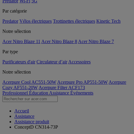
Predator
Wi-Fi
5G
Par catégorie
Predator
Vélos électriques
Trottinettes électriques
Kinetic Tech
Notre sélection
Acer Nitro Blaze 11
Acer Nitro Blaze 8
Acer Nitro Blaze 7
Par type
Purificateurs d'air
Circulateur d’air
Accessoires
Notre sélection
Acerpure Cool AC551-50W
Acerpure Pro AP551-50W
Acerpure
Cozy AF551-20W
Acerpure Filter ACF173
Professionnel
Éducation
Assistance
Événements
Accueil
Assistance
Assistance produit
ConceptD CN314-73P