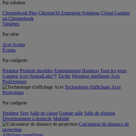
Par solution
Chromebook Plus
ChromeOS Enterprise Solutions
Cloud Gaming
on Chromebook
Tablettes
Par série
Acer Iconia
Écrans
Par catégorie
Predator
Produits durables
Entertainment
Business
Tous les jours
Gaming
Acer SpatialLabs™
Tactile
Moniteur intelligent
Acer
ProDesigner
Technologie d'affichage Acer
Projecteurs
Par catégorie
Predator
Vero
Salle de classe
Grande salle
Salle de réunion
Divertissement à domicile
Mobilité
Calculateur de distance de
projection
Affichage numérique