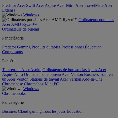
Predator
Acer Swift
Acer Aspire
Acer Nitro
Acer TravelMate
Acer
Extensa
Windows
Ordinateurs portables
Acer AMD Ryzen™
Ordinateurs de bureau
Par catégorie
Predator
Gaming
Produits durables
Professionnel
Éducation
Composants
Par série
Tout-en-un Acer Aspire
Ordinateurs de bureau classiques Acer
Aspire
Nitro
Ordinateurs de bureau Acer Veriton Business
Tout-en-
un Acer Veriton
Stations de travail Acer Veriton
Add-In-One
Chromebase
Chromebox
Mini PC
Windows
Chromebooks
Par catégorie
Business
Cloud gaming
Tous les jours
Éducation