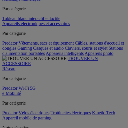
Par catégorie
Tableau blanc interactif et tactile
Appareils électroniques et accessoires
Par catégorie
Predator
Vêtements, sacs et équipement
Câbles, stations d'accueil et
dongles
Gaming
Casques et audio
Claviers, souris et stylet
Stations
d'alimentation portables
Appareils intelligents
Appareils photo
TROUVER UN
ACCESSOIRE
Réseau
Par catégorie
Predator
Wi-Fi
5G
e-Mobilité
Par catégorie
Predator
Vélos électriques
Trottinettes électriques
Kinetic Tech
Appareil mobile de gaming
Notre sélection