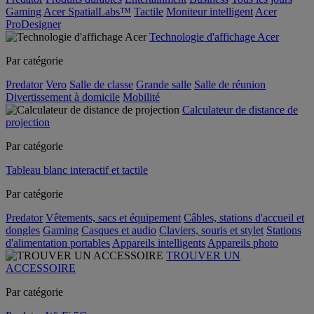
Gaming
Acer SpatialLabs™
Tactile
Moniteur intelligent
Acer
ProDesigner
Technologie d'affichage Acer
Par catégorie
Predator
Vero
Salle de classe
Grande salle
Salle de réunion
Divertissement à domicile
Mobilité
Calculateur de distance de
projection
Par catégorie
Tableau blanc interactif et tactile
Par catégorie
Predator
Vêtements, sacs et équipement
Câbles, stations d'accueil et
dongles
Gaming
Casques et audio
Claviers, souris et stylet
Stations
d'alimentation portables
Appareils intelligents
Appareils photo
TROUVER UN
ACCESSOIRE
Par catégorie