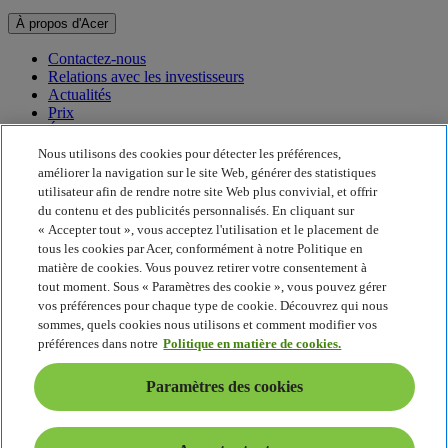
À propos d'Acer
Contactez-nous
Relations avec les investisseurs
Actualités
Prix
Événements
Nous utilisons des cookies pour détecter les préférences,
Développement durable
améliorer la navigation sur le site Web, générer des statistiques
utilisateur afin de rendre notre site Web plus convivial, et offrir
Développement durable
du contenu et des publicités personnalisés. En cliquant sur
« Accepter tout », vous acceptez l'utilisation et le placement de
Responsabilité sociale de l'entreprise
tous les cookies par Acer, conformément à notre Politique en
Empreinte carbone du produit
matière de cookies. Vous pouvez retirer votre consentement à
Project Humanity
tout moment. Sous « Paramètres des cookie », vous pouvez gérer
Earthion
vos préférences pour chaque type de cookie. Découvrez qui nous
Politique de confidentialité
sommes, quels cookies nous utilisons et comment modifier vos
Politique en matière de cookies
préférences dans notre
Politique en matière de cookies.
Mentions légales
Informations légales supplémentaires
Paramètres des cookies
Politique en matière d'accessibilité
Paramètres des cookies
France - Français