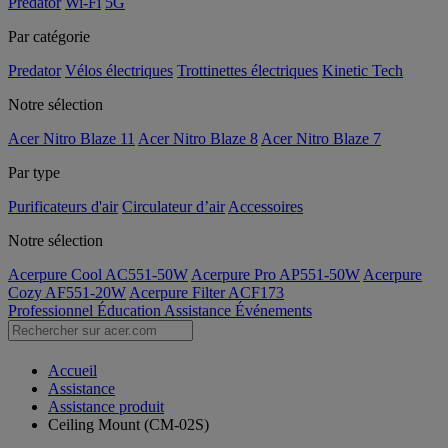
Predator
Wi-Fi
5G
Par catégorie
Predator
Vélos électriques
Trottinettes électriques
Kinetic Tech
Notre sélection
Acer Nitro Blaze 11
Acer Nitro Blaze 8
Acer Nitro Blaze 7
Par type
Purificateurs d'air
Circulateur d’air
Accessoires
Notre sélection
Acerpure Cool AC551-50W
Acerpure Pro AP551-50W
Acerpure
Cozy AF551-20W
Acerpure Filter ACF173
Professionnel
Éducation
Assistance
Événements
Accueil
Assistance
Assistance produit
Ceiling Mount (CM-02S)