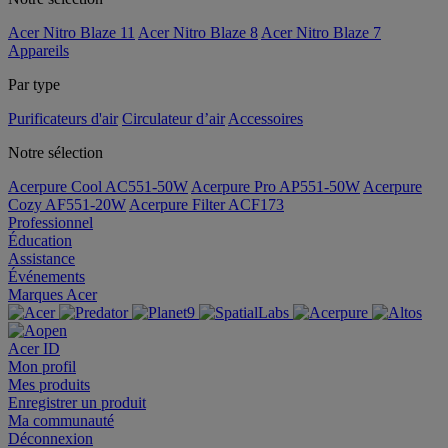
Acer Nitro Blaze 11
Acer Nitro Blaze 8
Acer Nitro Blaze 7
Appareils
Par type
Purificateurs d'air
Circulateur d’air
Accessoires
Notre sélection
Acerpure Cool AC551-50W
Acerpure Pro AP551-50W
Acerpure
Cozy AF551-20W
Acerpure Filter ACF173
Professionnel
Éducation
Assistance
Événements
Marques Acer
Acer ID
Mon profil
Mes produits
Enregistrer un produit
Ma communauté
Déconnexion