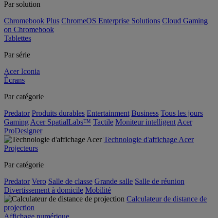
Par solution
Chromebook Plus
ChromeOS Enterprise Solutions
Cloud Gaming
on Chromebook
Tablettes
Par série
Acer Iconia
Écrans
Par catégorie
Predator
Produits durables
Entertainment
Business
Tous les jours
Gaming
Acer SpatialLabs™
Tactile
Moniteur intelligent
Acer
ProDesigner
Technologie d'affichage Acer
Projecteurs
Par catégorie
Predator
Vero
Salle de classe
Grande salle
Salle de réunion
Divertissement à domicile
Mobilité
Calculateur de distance de
projection
Affichage numérique