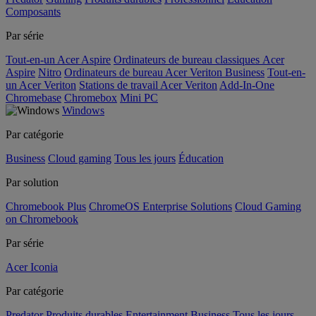
Composants
Par série
Tout-en-un Acer Aspire
Ordinateurs de bureau classiques Acer
Aspire
Nitro
Ordinateurs de bureau Acer Veriton Business
Tout-en-
un Acer Veriton
Stations de travail Acer Veriton
Add-In-One
Chromebase
Chromebox
Mini PC
Windows
Par catégorie
Business
Cloud gaming
Tous les jours
Éducation
Par solution
Chromebook Plus
ChromeOS Enterprise Solutions
Cloud Gaming
on Chromebook
Par série
Acer Iconia
Par catégorie
Predator
Produits durables
Entertainment
Business
Tous les jours