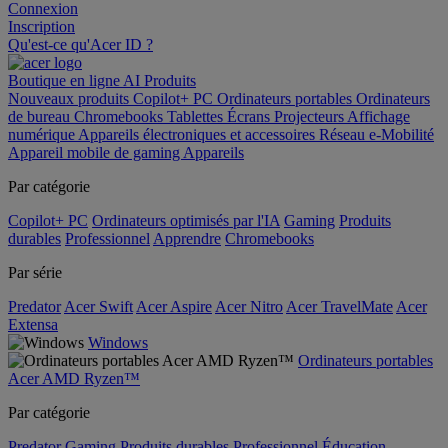
Connexion
Inscription
Qu'est-ce qu'Acer ID ?
Boutique en ligne
AI
Produits
Nouveaux produits
Copilot+ PC
Ordinateurs portables
Ordinateurs
de bureau
Chromebooks
Tablettes
Écrans
Projecteurs
Affichage
numérique
Appareils électroniques et accessoires
Réseau
e-Mobilité
Appareil mobile de gaming
Appareils
Par catégorie
Copilot+ PC
Ordinateurs optimisés par l'IA
Gaming
Produits
durables
Professionnel
Apprendre
Chromebooks
Par série
Predator
Acer Swift
Acer Aspire
Acer Nitro
Acer TravelMate
Acer
Extensa
Windows
Ordinateurs portables
Acer AMD Ryzen™
Par catégorie
Predator
Gaming
Produits durables
Professionnel
Éducation