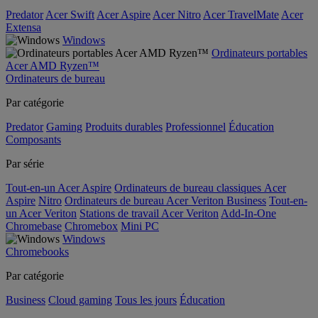
Predator
Acer Swift
Acer Aspire
Acer Nitro
Acer TravelMate
Acer
Extensa
Windows
Ordinateurs portables
Acer AMD Ryzen™
Ordinateurs de bureau
Par catégorie
Predator
Gaming
Produits durables
Professionnel
Éducation
Composants
Par série
Tout-en-un Acer Aspire
Ordinateurs de bureau classiques Acer
Aspire
Nitro
Ordinateurs de bureau Acer Veriton Business
Tout-en-
un Acer Veriton
Stations de travail Acer Veriton
Add-In-One
Chromebase
Chromebox
Mini PC
Windows
Chromebooks
Par catégorie
Business
Cloud gaming
Tous les jours
Éducation