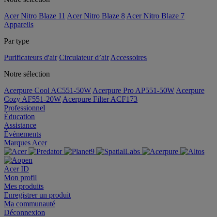
Acer Nitro Blaze 11
Acer Nitro Blaze 8
Acer Nitro Blaze 7
Appareils
Par type
Purificateurs d'air
Circulateur d’air
Accessoires
Notre sélection
Acerpure Cool AC551-50W
Acerpure Pro AP551-50W
Acerpure
Cozy AF551-20W
Acerpure Filter ACF173
Professionnel
Éducation
Assistance
Événements
Marques Acer
Acer ID
Mon profil
Mes produits
Enregistrer un produit
Ma communauté
Déconnexion