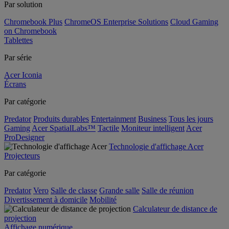
Par solution
Chromebook Plus
ChromeOS Enterprise Solutions
Cloud Gaming
on Chromebook
Tablettes
Par série
Acer Iconia
Écrans
Par catégorie
Predator
Produits durables
Entertainment
Business
Tous les jours
Gaming
Acer SpatialLabs™
Tactile
Moniteur intelligent
Acer
ProDesigner
Technologie d'affichage Acer
Projecteurs
Par catégorie
Predator
Vero
Salle de classe
Grande salle
Salle de réunion
Divertissement à domicile
Mobilité
Calculateur de distance de
projection
Affichage numérique