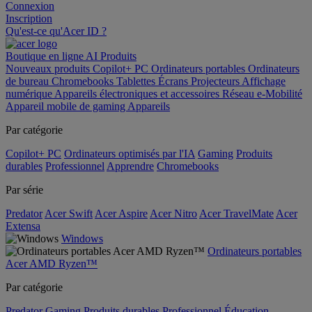
Connexion
Inscription
Qu'est-ce qu'Acer ID ?
Boutique en ligne
AI
Produits
Nouveaux produits
Copilot+ PC
Ordinateurs portables
Ordinateurs
de bureau
Chromebooks
Tablettes
Écrans
Projecteurs
Affichage
numérique
Appareils électroniques et accessoires
Réseau
e-Mobilité
Appareil mobile de gaming
Appareils
Par catégorie
Copilot+ PC
Ordinateurs optimisés par l'IA
Gaming
Produits
durables
Professionnel
Apprendre
Chromebooks
Par série
Predator
Acer Swift
Acer Aspire
Acer Nitro
Acer TravelMate
Acer
Extensa
Windows
Ordinateurs portables
Acer AMD Ryzen™
Par catégorie
Predator
Gaming
Produits durables
Professionnel
Éducation