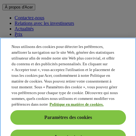
À propos d'Acer
Contactez-nous
Relations avec les investisseurs
Actualités
Prix
Événements
Nous utilisons des cookies pour détecter les préférences,
Développement durable
améliorer la navigation sur le site Web, générer des statistiques
utilisateur afin de rendre notre site Web plus convivial, et offrir
Développement durable
du contenu et des publicités personnalisés. En cliquant sur
« Accepter tout », vous acceptez l'utilisation et le placement de
Responsabilité sociale de l'entreprise
tous les cookies par Acer, conformément à notre Politique en
Empreinte carbone du produit
matière de cookies. Vous pouvez retirer votre consentement à
Project Humanity
tout moment. Sous « Paramètres des cookie », vous pouvez gérer
Earthion
vos préférences pour chaque type de cookie. Découvrez qui nous
Politique de confidentialité
sommes, quels cookies nous utilisons et comment modifier vos
Politique en matière de cookies
préférences dans notre
Politique en matière de cookies.
Mentions légales
Informations légales supplémentaires
Paramètres des cookies
Politique en matière d'accessibilité
Paramètres des cookies
France - Français