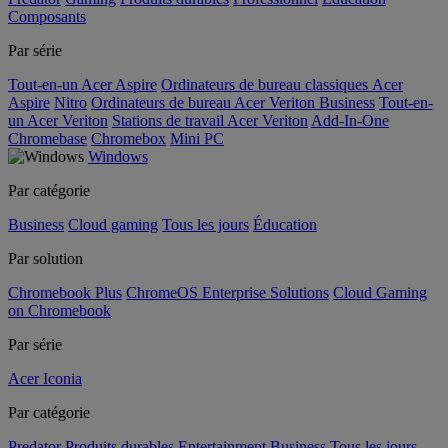
Composants
Par série
Tout-en-un Acer Aspire
Ordinateurs de bureau classiques Acer
Aspire
Nitro
Ordinateurs de bureau Acer Veriton Business
Tout-en-
un Acer Veriton
Stations de travail Acer Veriton
Add-In-One
Chromebase
Chromebox
Mini PC
Windows
Par catégorie
Business
Cloud gaming
Tous les jours
Éducation
Par solution
Chromebook Plus
ChromeOS Enterprise Solutions
Cloud Gaming
on Chromebook
Par série
Acer Iconia
Par catégorie
Predator
Produits durables
Entertainment
Business
Tous les jours