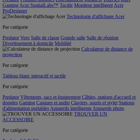
Gaming
Acer SpatialLabs™
Tactile
Moniteur intelligent
Acer
ProDesigner
Technologie d'affichage Acer
Par catégorie
Predator
Vero
Salle de classe
Grande salle
Salle de réunion
Divertissement à domicile
Mobilité
Calculateur de distance de
projection
Par catégorie
Tableau blanc interactif et tactile
Par catégorie
Predator
Vêtements, sacs et équipement
Câbles, stations d'accueil et
dongles
Gaming
Casques et audio
Claviers, souris et stylet
Stations
d'alimentation portables
Appareils intelligents
Appareils photo
TROUVER UN
ACCESSOIRE
Par catégorie