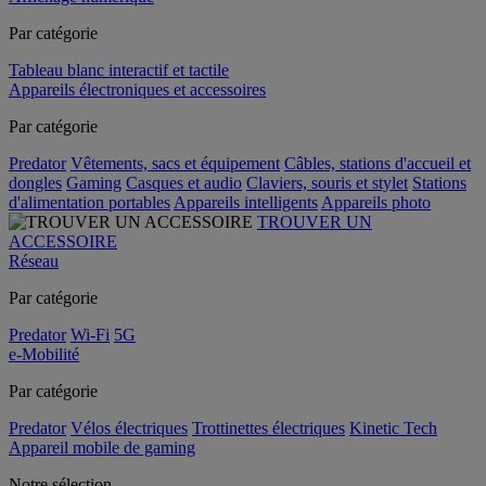
Par catégorie
Tableau blanc interactif et tactile
Appareils électroniques et accessoires
Par catégorie
Predator
Vêtements, sacs et équipement
Câbles, stations d'accueil et
dongles
Gaming
Casques et audio
Claviers, souris et stylet
Stations
d'alimentation portables
Appareils intelligents
Appareils photo
TROUVER UN
ACCESSOIRE
Réseau
Par catégorie
Predator
Wi-Fi
5G
e-Mobilité
Par catégorie
Predator
Vélos électriques
Trottinettes électriques
Kinetic Tech
Appareil mobile de gaming
Notre sélection