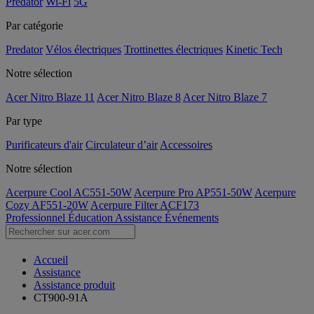
Predator
Wi-Fi
5G
Par catégorie
Predator
Vélos électriques
Trottinettes électriques
Kinetic Tech
Notre sélection
Acer Nitro Blaze 11
Acer Nitro Blaze 8
Acer Nitro Blaze 7
Par type
Purificateurs d'air
Circulateur d’air
Accessoires
Notre sélection
Acerpure Cool AC551-50W
Acerpure Pro AP551-50W
Acerpure
Cozy AF551-20W
Acerpure Filter ACF173
Professionnel
Éducation
Assistance
Événements
Accueil
Assistance
Assistance produit
CT900-91A