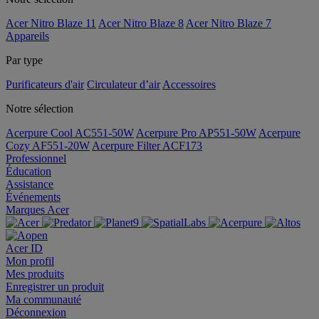
Acer Nitro Blaze 11
Acer Nitro Blaze 8
Acer Nitro Blaze 7
Appareils
Par type
Purificateurs d'air
Circulateur d’air
Accessoires
Notre sélection
Acerpure Cool AC551-50W
Acerpure Pro AP551-50W
Acerpure
Cozy AF551-20W
Acerpure Filter ACF173
Professionnel
Éducation
Assistance
Événements
Marques Acer
Acer ID
Mon profil
Mes produits
Enregistrer un produit
Ma communauté
Déconnexion