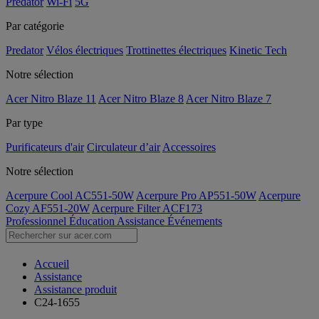
Predator
Wi-Fi
5G
Par catégorie
Predator
Vélos électriques
Trottinettes électriques
Kinetic Tech
Notre sélection
Acer Nitro Blaze 11
Acer Nitro Blaze 8
Acer Nitro Blaze 7
Par type
Purificateurs d'air
Circulateur d’air
Accessoires
Notre sélection
Acerpure Cool AC551-50W
Acerpure Pro AP551-50W
Acerpure
Cozy AF551-20W
Acerpure Filter ACF173
Professionnel
Éducation
Assistance
Événements
Accueil
Assistance
Assistance produit
C24-1655