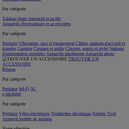
Par catégorie
Tableau blanc interactif et tactile
Appareils électroniques et accessoires
Par catégorie
Predator
Vêtements, sacs et équipement
Câbles, stations d'accueil et
dongles
Gaming
Casques et audio
Claviers, souris et stylet
Stations
d'alimentation portables
Appareils intelligents
Appareils photo
TROUVER UN
ACCESSOIRE
Réseau
Par catégorie
Predator
Wi-Fi
5G
e-Mobilité
Par catégorie
Predator
Vélos électriques
Trottinettes électriques
Kinetic Tech
Appareil mobile de gaming
Notre sélection