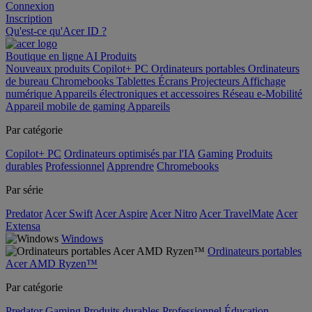
Connexion
Inscription
Qu'est-ce qu'Acer ID ?
Boutique en ligne
AI
Produits
Nouveaux produits
Copilot+ PC
Ordinateurs portables
Ordinateurs
de bureau
Chromebooks
Tablettes
Écrans
Projecteurs
Affichage
numérique
Appareils électroniques et accessoires
Réseau
e-Mobilité
Appareil mobile de gaming
Appareils
Par catégorie
Copilot+ PC
Ordinateurs optimisés par l'IA
Gaming
Produits
durables
Professionnel
Apprendre
Chromebooks
Par série
Predator
Acer Swift
Acer Aspire
Acer Nitro
Acer TravelMate
Acer
Extensa
Windows
Ordinateurs portables
Acer AMD Ryzen™
Par catégorie
Predator
Gaming
Produits durables
Professionnel
Éducation