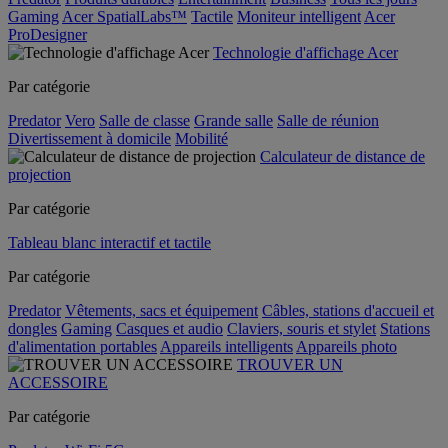
Gaming
Acer SpatialLabs™
Tactile
Moniteur intelligent
Acer
ProDesigner
Technologie d'affichage Acer
Par catégorie
Predator
Vero
Salle de classe
Grande salle
Salle de réunion
Divertissement à domicile
Mobilité
Calculateur de distance de
projection
Par catégorie
Tableau blanc interactif et tactile
Par catégorie
Predator
Vêtements, sacs et équipement
Câbles, stations d'accueil et
dongles
Gaming
Casques et audio
Claviers, souris et stylet
Stations
d'alimentation portables
Appareils intelligents
Appareils photo
TROUVER UN
ACCESSOIRE
Par catégorie