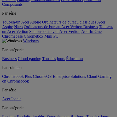
Composants
Par série
Tout-en-un Acer Aspire
Ordinateurs de bureau classiques Acer
Aspire
Nitro
Ordinateurs de bureau Acer Veriton Business
Tout-en-
un Acer Veriton
Stations de travail Acer Veriton
Add-In-One
Chromebase
Chromebox
Mini PC
Windows
Par catégorie
Business
Cloud gaming
Tous les jours
Éducation
Par solution
Chromebook Plus
ChromeOS Enterprise Solutions
Cloud Gaming
on Chromebook
Par série
Acer Iconia
Par catégorie
Predator
Produits durables
Entertainment
Business
Tous les jours