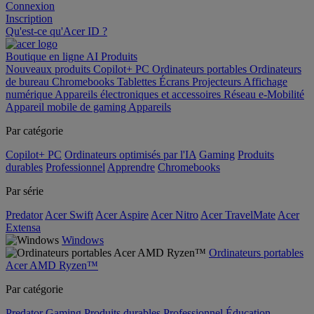
Connexion
Inscription
Qu'est-ce qu'Acer ID ?
Boutique en ligne
AI
Produits
Nouveaux produits
Copilot+ PC
Ordinateurs portables
Ordinateurs
de bureau
Chromebooks
Tablettes
Écrans
Projecteurs
Affichage
numérique
Appareils électroniques et accessoires
Réseau
e-Mobilité
Appareil mobile de gaming
Appareils
Par catégorie
Copilot+ PC
Ordinateurs optimisés par l'IA
Gaming
Produits
durables
Professionnel
Apprendre
Chromebooks
Par série
Predator
Acer Swift
Acer Aspire
Acer Nitro
Acer TravelMate
Acer
Extensa
Windows
Ordinateurs portables
Acer AMD Ryzen™
Par catégorie
Predator
Gaming
Produits durables
Professionnel
Éducation