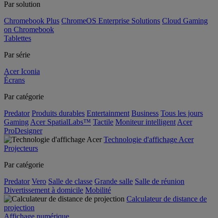
Par solution
Chromebook Plus
ChromeOS Enterprise Solutions
Cloud Gaming
on Chromebook
Tablettes
Par série
Acer Iconia
Écrans
Par catégorie
Predator
Produits durables
Entertainment
Business
Tous les jours
Gaming
Acer SpatialLabs™
Tactile
Moniteur intelligent
Acer
ProDesigner
Technologie d'affichage Acer
Projecteurs
Par catégorie
Predator
Vero
Salle de classe
Grande salle
Salle de réunion
Divertissement à domicile
Mobilité
Calculateur de distance de
projection
Affichage numérique