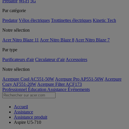
Predator
Wi-Fi
5G
Par catégorie
Predator
Vélos électriques
Trottinettes électriques
Kinetic Tech
Notre sélection
Acer Nitro Blaze 11
Acer Nitro Blaze 8
Acer Nitro Blaze 7
Par type
Purificateurs d'air
Circulateur d’air
Accessoires
Notre sélection
Acerpure Cool AC551-50W
Acerpure Pro AP551-50W
Acerpure
Cozy AF551-20W
Acerpure Filter ACF173
Professionnel
Éducation
Assistance
Événements
Accueil
Assistance
Assistance produit
Aspire U5-710