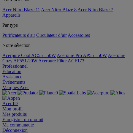
Acer Nitro Blaze 11
Acer Nitro Blaze 8
Acer Nitro Blaze 7
Appareils
Par type
Purificateurs d'air
Circulateur d’air
Accessoires
Notre sélection
Acerpure Cool AC551-50W
Acerpure Pro AP551-50W
Acerpure
Cozy AF551-20W
Acerpure Filter ACF173
Professionnel
Éducation
Assistance
Événements
Marques Acer
Acer ID
Mon profil
Mes produits
Enregistrer un produit
Ma communauté
Déconnexion