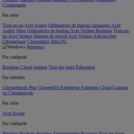
Composants
Par série
Tout-en-un Acer Aspire
Ordinateurs de bureau classiques Acer
Aspire
Nitro
Ordinateurs de bureau Acer Veriton Business
Tout-en-
un Acer Veriton
Stations de travail Acer Veriton
Add-In-One
Chromebase
Chromebox
Mini PC
Windows
Par catégorie
Business
Cloud gaming
Tous les jours
Éducation
Par solution
Chromebook Plus
ChromeOS Enterprise Solutions
Cloud Gaming
on Chromebook
Par série
Acer Iconia
Par catégorie
Predator
Produits durables
Entertainment
Business
Tous les jours