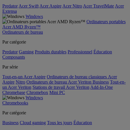
Predator
Acer Swift
Acer Aspire
Acer Nitro
Acer TravelMate
Acer
Extensa
Windows
Ordinateurs portables
Acer AMD Ryzen™
Ordinateurs de bureau
Par catégorie
Predator
Gaming
Produits durables
Professionnel
Éducation
Composants
Par série
Tout-en-un Acer Aspire
Ordinateurs de bureau classiques Acer
Aspire
Nitro
Ordinateurs de bureau Acer Veriton Business
Tout-en-
un Acer Veriton
Stations de travail Acer Veriton
Add-In-One
Chromebase
Chromebox
Mini PC
Windows
Chromebooks
Par catégorie
Business
Cloud gaming
Tous les jours
Éducation