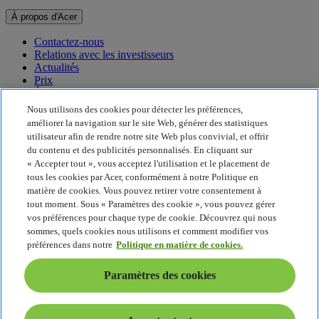
À propos d'Acer
Contactez-nous
Relations avec les investisseurs
Actualités
Prix
Événements
Nous utilisons des cookies pour détecter les préférences,
Développement durable
améliorer la navigation sur le site Web, générer des statistiques
utilisateur afin de rendre notre site Web plus convivial, et offrir
Développement durable
du contenu et des publicités personnalisés. En cliquant sur
« Accepter tout », vous acceptez l'utilisation et le placement de
Responsabilité sociale de l'entreprise
tous les cookies par Acer, conformément à notre Politique en
Empreinte carbone du produit
matière de cookies. Vous pouvez retirer votre consentement à
Project Humanity
tout moment. Sous « Paramètres des cookie », vous pouvez gérer
Earthion
vos préférences pour chaque type de cookie. Découvrez qui nous
Politique de confidentialité
sommes, quels cookies nous utilisons et comment modifier vos
Politique en matière de cookies
préférences dans notre
Politique en matière de cookies.
Mentions légales
Informations légales supplémentaires
Paramètres des cookies
Politique en matière d'accessibilité
Paramètres des cookies
France - Français