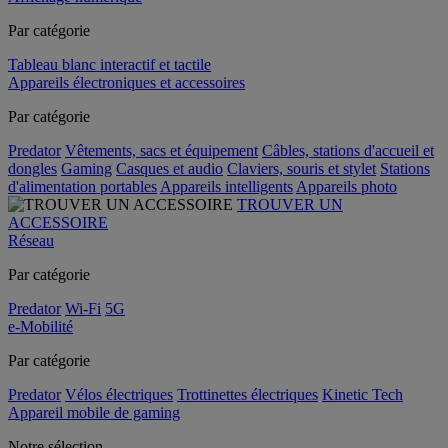
Par catégorie
Tableau blanc interactif et tactile
Appareils électroniques et accessoires
Par catégorie
Predator
Vêtements, sacs et équipement
Câbles, stations d'accueil et
dongles
Gaming
Casques et audio
Claviers, souris et stylet
Stations
d'alimentation portables
Appareils intelligents
Appareils photo
TROUVER UN
ACCESSOIRE
Réseau
Par catégorie
Predator
Wi-Fi
5G
e-Mobilité
Par catégorie
Predator
Vélos électriques
Trottinettes électriques
Kinetic Tech
Appareil mobile de gaming
Notre sélection