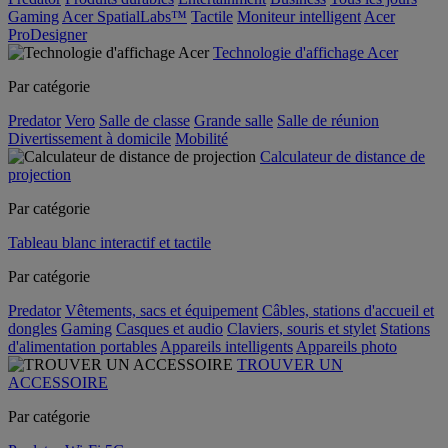
Gaming
Acer SpatialLabs™
Tactile
Moniteur intelligent
Acer
ProDesigner
Technologie d'affichage Acer
Par catégorie
Predator
Vero
Salle de classe
Grande salle
Salle de réunion
Divertissement à domicile
Mobilité
Calculateur de distance de
projection
Par catégorie
Tableau blanc interactif et tactile
Par catégorie
Predator
Vêtements, sacs et équipement
Câbles, stations d'accueil et
dongles
Gaming
Casques et audio
Claviers, souris et stylet
Stations
d'alimentation portables
Appareils intelligents
Appareils photo
TROUVER UN
ACCESSOIRE
Par catégorie