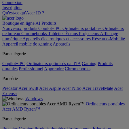
Connexion
Inscription
Qu'est-ce qu'Acer ID ?
Boutique en ligne
AI
Produits
Nouveaux produits
Copilot+ PC
Ordinateurs portables
Ordinateurs
de bureau
Chromebooks
Tablettes
Écrans
Projecteurs
Affichage
numérique
Appareils électroniques et accessoires
Réseau
e-Mobilité
Appareil mobile de gaming
Appareils
Par catégorie
Copilot+ PC
Ordinateurs optimisés par l'IA
Gaming
Produits
durables
Professionnel
Apprendre
Chromebooks
Par série
Predator
Acer Swift
Acer Aspire
Acer Nitro
Acer TravelMate
Acer
Extensa
Windows
Ordinateurs portables
Acer AMD Ryzen™
Par catégorie
Predator
Gaming
Produits durables
Professionnel
Éducation