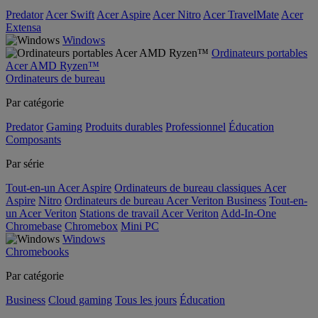
Predator
Acer Swift
Acer Aspire
Acer Nitro
Acer TravelMate
Acer
Extensa
Windows
Ordinateurs portables
Acer AMD Ryzen™
Ordinateurs de bureau
Par catégorie
Predator
Gaming
Produits durables
Professionnel
Éducation
Composants
Par série
Tout-en-un Acer Aspire
Ordinateurs de bureau classiques Acer
Aspire
Nitro
Ordinateurs de bureau Acer Veriton Business
Tout-en-
un Acer Veriton
Stations de travail Acer Veriton
Add-In-One
Chromebase
Chromebox
Mini PC
Windows
Chromebooks
Par catégorie
Business
Cloud gaming
Tous les jours
Éducation