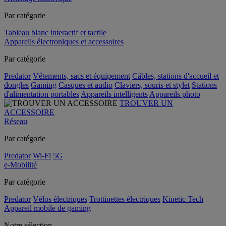
Par catégorie
Tableau blanc interactif et tactile
Appareils électroniques et accessoires
Par catégorie
Predator
Vêtements, sacs et équipement
Câbles, stations d'accueil et
dongles
Gaming
Casques et audio
Claviers, souris et stylet
Stations
d'alimentation portables
Appareils intelligents
Appareils photo
TROUVER UN
ACCESSOIRE
Réseau
Par catégorie
Predator
Wi-Fi
5G
e-Mobilité
Par catégorie
Predator
Vélos électriques
Trottinettes électriques
Kinetic Tech
Appareil mobile de gaming
Notre sélection