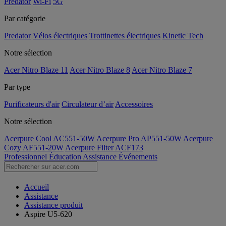
Predator
Wi-Fi
5G
Par catégorie
Predator
Vélos électriques
Trottinettes électriques
Kinetic Tech
Notre sélection
Acer Nitro Blaze 11
Acer Nitro Blaze 8
Acer Nitro Blaze 7
Par type
Purificateurs d'air
Circulateur d’air
Accessoires
Notre sélection
Acerpure Cool AC551-50W
Acerpure Pro AP551-50W
Acerpure
Cozy AF551-20W
Acerpure Filter ACF173
Professionnel
Éducation
Assistance
Événements
Accueil
Assistance
Assistance produit
Aspire U5-620