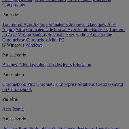
Composants
Par série
Tout-en-un Acer Aspire
Ordinateurs de bureau classiques Acer
Aspire
Nitro
Ordinateurs de bureau Acer Veriton Business
Tout-en-
un Acer Veriton
Stations de travail Acer Veriton
Add-In-One
Chromebase
Chromebox
Mini PC
Windows
Par catégorie
Business
Cloud gaming
Tous les jours
Éducation
Par solution
Chromebook Plus
ChromeOS Enterprise Solutions
Cloud Gaming
on Chromebook
Par série
Acer Iconia
Par catégorie
Predator
Produits durables
Entertainment
Business
Tous les jours