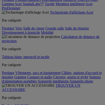
Gaming
Acer SpatialLabs™
Tactile
Moniteur intelligent
Acer
ProDesigner
Technologie d'affichage Acer
Par catégorie
Predator
Vero
Salle de classe
Grande salle
Salle de réunion
Divertissement à domicile
Mobilité
Calculateur de distance de
projection
Par catégorie
Tableau blanc interactif et tactile
Par catégorie
Predator
Vêtements, sacs et équipement
Câbles, stations d'accueil et
dongles
Gaming
Casques et audio
Claviers, souris et stylet
Stations
d'alimentation portables
Appareils intelligents
Appareils photo
TROUVER UN
ACCESSOIRE
Par catégorie