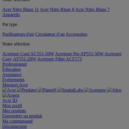
Acer Nitro Blaze 11
Acer Nitro Blaze 8
Acer Nitro Blaze 7
Appareils
Par type
Purificateurs d'air
Circulateur d’air
Accessoires
Notre sélection
Acerpure Cool AC551-50W
Acerpure Pro AP551-50W
Acerpure
Cozy AF551-20W
Acerpure Filter ACF173
Professionnel
Éducation
Assistance
Événements
Marques Acer
Acer ID
Mon profil
Mes produits
Enregistrer un produit
Ma communauté
Déconnexion