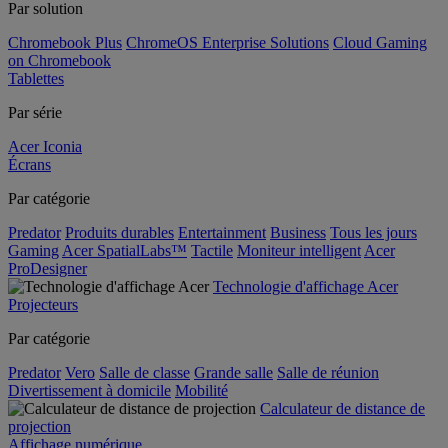
Par solution
Chromebook Plus
ChromeOS Enterprise Solutions
Cloud Gaming
on Chromebook
Tablettes
Par série
Acer Iconia
Écrans
Par catégorie
Predator
Produits durables
Entertainment
Business
Tous les jours
Gaming
Acer SpatialLabs™
Tactile
Moniteur intelligent
Acer
ProDesigner
Technologie d'affichage Acer
Projecteurs
Par catégorie
Predator
Vero
Salle de classe
Grande salle
Salle de réunion
Divertissement à domicile
Mobilité
Calculateur de distance de
projection
Affichage numérique