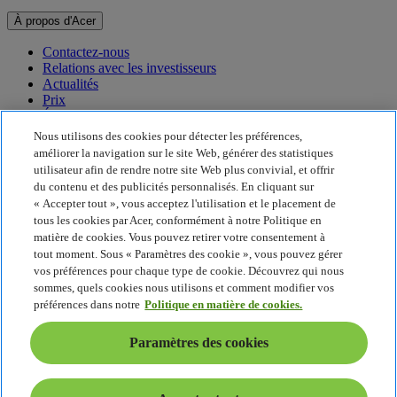
À propos d'Acer
Contactez-nous
Relations avec les investisseurs
Actualités
Prix
Événements
Nous utilisons des cookies pour détecter les préférences,
Développement durable
améliorer la navigation sur le site Web, générer des statistiques
utilisateur afin de rendre notre site Web plus convivial, et offrir
Développement durable
du contenu et des publicités personnalisés. En cliquant sur
« Accepter tout », vous acceptez l'utilisation et le placement de
Responsabilité sociale de l'entreprise
tous les cookies par Acer, conformément à notre Politique en
Empreinte carbone du produit
matière de cookies. Vous pouvez retirer votre consentement à
Project Humanity
tout moment. Sous « Paramètres des cookie », vous pouvez gérer
Earthion
vos préférences pour chaque type de cookie. Découvrez qui nous
Politique de confidentialité
sommes, quels cookies nous utilisons et comment modifier vos
Politique en matière de cookies
préférences dans notre
Politique en matière de cookies.
Mentions légales
Informations légales supplémentaires
Paramètres des cookies
Politique en matière d'accessibilité
Paramètres des cookies
France - Français