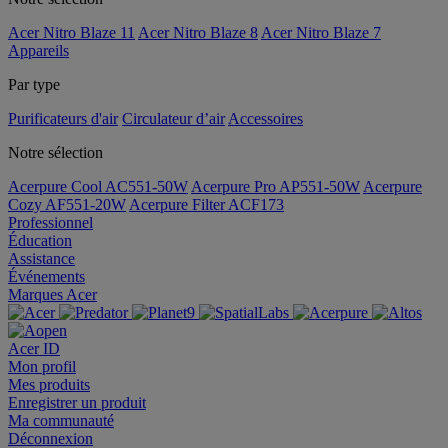
Acer Nitro Blaze 11
Acer Nitro Blaze 8
Acer Nitro Blaze 7
Appareils
Par type
Purificateurs d'air
Circulateur d’air
Accessoires
Notre sélection
Acerpure Cool AC551-50W
Acerpure Pro AP551-50W
Acerpure
Cozy AF551-20W
Acerpure Filter ACF173
Professionnel
Éducation
Assistance
Événements
Marques Acer
Acer ID
Mon profil
Mes produits
Enregistrer un produit
Ma communauté
Déconnexion