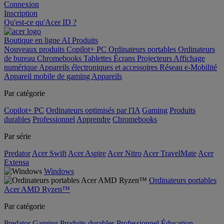
Connexion
Inscription
Qu'est-ce qu'Acer ID ?
Boutique en ligne
AI
Produits
Nouveaux produits
Copilot+ PC
Ordinateurs portables
Ordinateurs
de bureau
Chromebooks
Tablettes
Écrans
Projecteurs
Affichage
numérique
Appareils électroniques et accessoires
Réseau
e-Mobilité
Appareil mobile de gaming
Appareils
Par catégorie
Copilot+ PC
Ordinateurs optimisés par l'IA
Gaming
Produits
durables
Professionnel
Apprendre
Chromebooks
Par série
Predator
Acer Swift
Acer Aspire
Acer Nitro
Acer TravelMate
Acer
Extensa
Windows
Ordinateurs portables
Acer AMD Ryzen™
Par catégorie
Predator
Gaming
Produits durables
Professionnel
Éducation