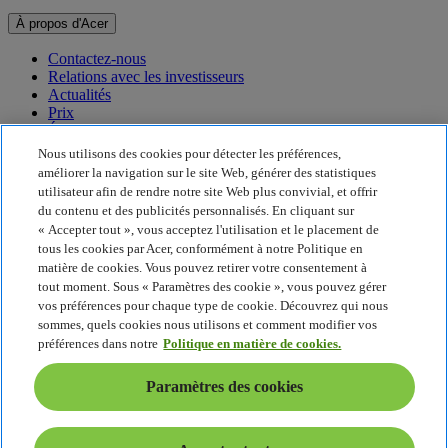
À propos d'Acer
Contactez-nous
Relations avec les investisseurs
Actualités
Prix
Événements
Nous utilisons des cookies pour détecter les préférences,
Développement durable
améliorer la navigation sur le site Web, générer des statistiques
utilisateur afin de rendre notre site Web plus convivial, et offrir
Développement durable
du contenu et des publicités personnalisés. En cliquant sur
« Accepter tout », vous acceptez l'utilisation et le placement de
Responsabilité sociale de l'entreprise
tous les cookies par Acer, conformément à notre Politique en
Empreinte carbone du produit
matière de cookies. Vous pouvez retirer votre consentement à
Project Humanity
tout moment. Sous « Paramètres des cookie », vous pouvez gérer
Earthion
vos préférences pour chaque type de cookie. Découvrez qui nous
Politique de confidentialité
sommes, quels cookies nous utilisons et comment modifier vos
Politique en matière de cookies
préférences dans notre
Politique en matière de cookies.
Mentions légales
Informations légales supplémentaires
Paramètres des cookies
Politique en matière d'accessibilité
Paramètres des cookies
France - Français