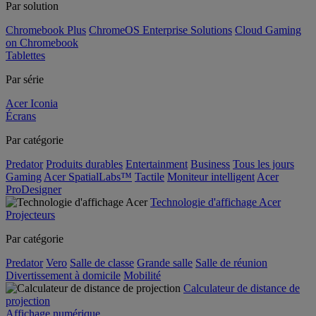
Par solution
Chromebook Plus
ChromeOS Enterprise Solutions
Cloud Gaming
on Chromebook
Tablettes
Par série
Acer Iconia
Écrans
Par catégorie
Predator
Produits durables
Entertainment
Business
Tous les jours
Gaming
Acer SpatialLabs™
Tactile
Moniteur intelligent
Acer
ProDesigner
Technologie d'affichage Acer
Projecteurs
Par catégorie
Predator
Vero
Salle de classe
Grande salle
Salle de réunion
Divertissement à domicile
Mobilité
Calculateur de distance de
projection
Affichage numérique