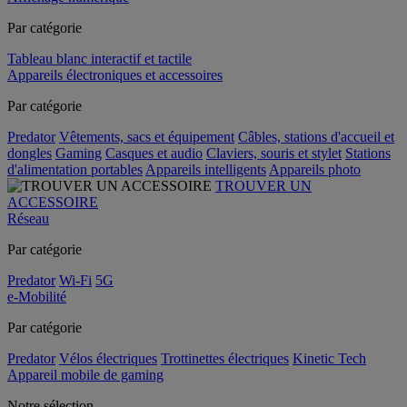
Par catégorie
Tableau blanc interactif et tactile
Appareils électroniques et accessoires
Par catégorie
Predator
Vêtements, sacs et équipement
Câbles, stations d'accueil et
dongles
Gaming
Casques et audio
Claviers, souris et stylet
Stations
d'alimentation portables
Appareils intelligents
Appareils photo
TROUVER UN
ACCESSOIRE
Réseau
Par catégorie
Predator
Wi-Fi
5G
e-Mobilité
Par catégorie
Predator
Vélos électriques
Trottinettes électriques
Kinetic Tech
Appareil mobile de gaming
Notre sélection