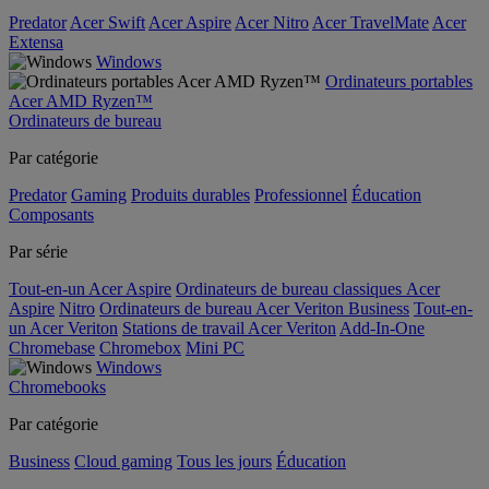
Predator
Acer Swift
Acer Aspire
Acer Nitro
Acer TravelMate
Acer
Extensa
Windows
Ordinateurs portables
Acer AMD Ryzen™
Ordinateurs de bureau
Par catégorie
Predator
Gaming
Produits durables
Professionnel
Éducation
Composants
Par série
Tout-en-un Acer Aspire
Ordinateurs de bureau classiques Acer
Aspire
Nitro
Ordinateurs de bureau Acer Veriton Business
Tout-en-
un Acer Veriton
Stations de travail Acer Veriton
Add-In-One
Chromebase
Chromebox
Mini PC
Windows
Chromebooks
Par catégorie
Business
Cloud gaming
Tous les jours
Éducation