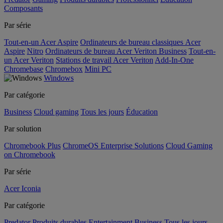
Composants
Par série
Tout-en-un Acer Aspire
Ordinateurs de bureau classiques Acer
Aspire
Nitro
Ordinateurs de bureau Acer Veriton Business
Tout-en-
un Acer Veriton
Stations de travail Acer Veriton
Add-In-One
Chromebase
Chromebox
Mini PC
Windows
Par catégorie
Business
Cloud gaming
Tous les jours
Éducation
Par solution
Chromebook Plus
ChromeOS Enterprise Solutions
Cloud Gaming
on Chromebook
Par série
Acer Iconia
Par catégorie
Predator
Produits durables
Entertainment
Business
Tous les jours