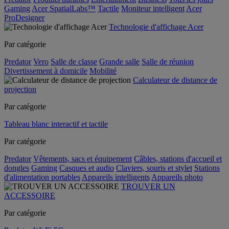
Gaming
Acer SpatialLabs™
Tactile
Moniteur intelligent
Acer
ProDesigner
Technologie d'affichage Acer
Par catégorie
Predator
Vero
Salle de classe
Grande salle
Salle de réunion
Divertissement à domicile
Mobilité
Calculateur de distance de
projection
Par catégorie
Tableau blanc interactif et tactile
Par catégorie
Predator
Vêtements, sacs et équipement
Câbles, stations d'accueil et
dongles
Gaming
Casques et audio
Claviers, souris et stylet
Stations
d'alimentation portables
Appareils intelligents
Appareils photo
TROUVER UN
ACCESSOIRE
Par catégorie