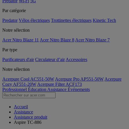
Predator
Wi-Fi
5G
Par catégorie
Predator
Vélos électriques
Trottinettes électriques
Kinetic Tech
Notre sélection
Acer Nitro Blaze 11
Acer Nitro Blaze 8
Acer Nitro Blaze 7
Par type
Purificateurs d'air
Circulateur d’air
Accessoires
Notre sélection
Acerpure Cool AC551-50W
Acerpure Pro AP551-50W
Acerpure
Cozy AF551-20W
Acerpure Filter ACF173
Professionnel
Éducation
Assistance
Événements
Accueil
Assistance
Assistance produit
Aspire TC-886