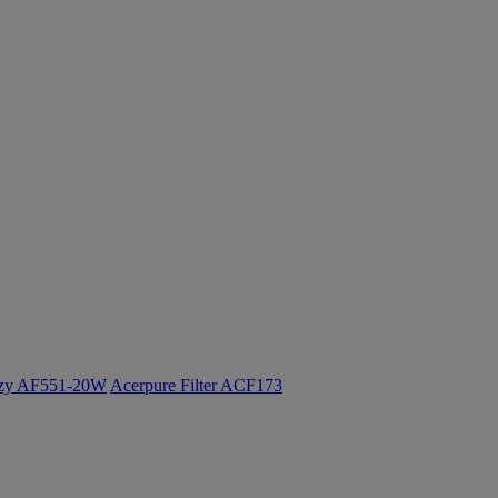
ozy AF551-20W
Acerpure Filter ACF173