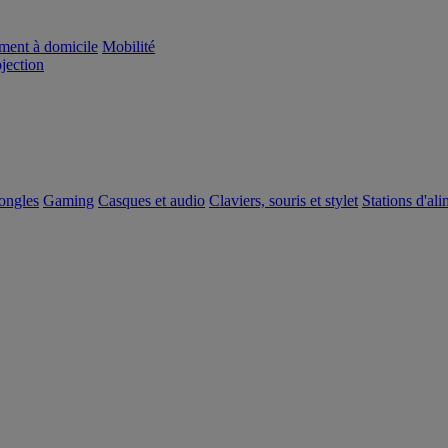
ement à domicile
Mobilité
ojection
dongles
Gaming
Casques et audio
Claviers, souris et stylet
Stations d'al