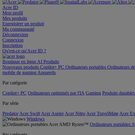
Acer ID
Mon profil
Mes produits
Enregistrer un produit
Ma communauté
Déconnexion
Connexion
Inscription
Qu'est-ce qu'Acer ID ?
Boutique en ligne
AI
Produits
Nouveaux produits
Copilot+ PC
Ordinateurs portables
Ordinateurs d
mobile de gaming
Appareils
Par catégorie
Copilot+ PC
Ordinateurs optimisés par l'IA
Gaming
Produits durables
Par série
Predator
Acer Swift
Acer Aspire
Acer Nitro
Acer TravelMate
Acer Ex
Windows
Ordinateurs portable
Par catégorie