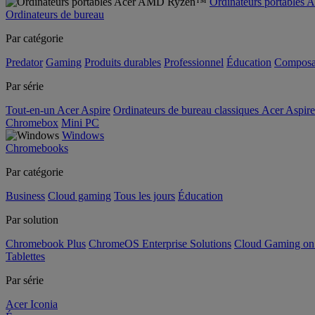
Ordinateurs portable
Ordinateurs de bureau
Par catégorie
Predator
Gaming
Produits durables
Professionnel
Éducation
Composa
Par série
Tout-en-un Acer Aspire
Ordinateurs de bureau classiques Acer Aspire
Chromebox
Mini PC
Windows
Chromebooks
Par catégorie
Business
Cloud gaming
Tous les jours
Éducation
Par solution
Chromebook Plus
ChromeOS Enterprise Solutions
Cloud Gaming o
Tablettes
Par série
Acer Iconia