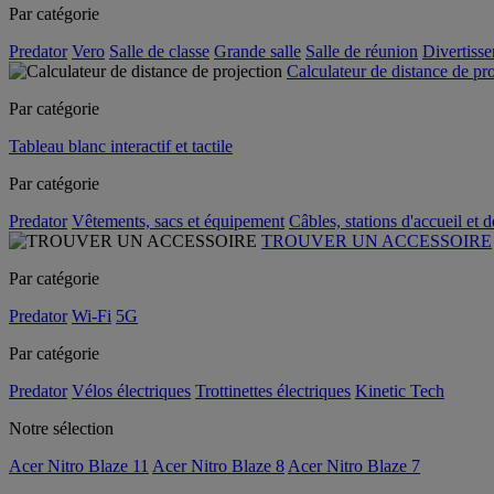
Par catégorie
Predator
Vero
Salle de classe
Grande salle
Salle de réunion
Divertiss
Calculateur de distance de pr
Par catégorie
Tableau blanc interactif et tactile
Par catégorie
Predator
Vêtements, sacs et équipement
Câbles, stations d'accueil et 
TROUVER UN ACCESSOIRE
Par catégorie
Predator
Wi-Fi
5G
Par catégorie
Predator
Vélos électriques
Trottinettes électriques
Kinetic Tech
Notre sélection
Acer Nitro Blaze 11
Acer Nitro Blaze 8
Acer Nitro Blaze 7