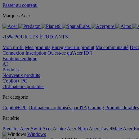
Passer au contenu
Marques Acer
-15% POUR LES ÉTUDIANTS
Mon profil
Mes produits
Enregistrer un produit
Ma communauté
Déc
Connexion
Inscription
Qu'est-ce qu'Acer ID ?
Boutique en ligne
AI
Produits
Nouveaux produits
Copilot+ PC
Ordinateurs portables
Par catégorie
Copilot+ PC
Ordinateurs optimisés par l'IA
Gaming
Produits durables
Par série
Predator
Acer Swift
Acer Aspire
Acer Nitro
Acer TravelMate
Acer Ex
Windows