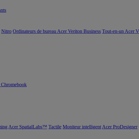
nts
Nitro
Ordinateurs de bureau Acer Veriton Business
Tout-en-un Acer V
n Chromebook
ing
Acer SpatialLabs™
Tactile
Moniteur intelligent
Acer ProDesigner