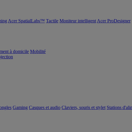
ing
Acer SpatialLabs™
Tactile
Moniteur intelligent
Acer ProDesigner
ement à domicile
Mobilité
ojection
dongles
Gaming
Casques et audio
Claviers, souris et stylet
Stations d'al