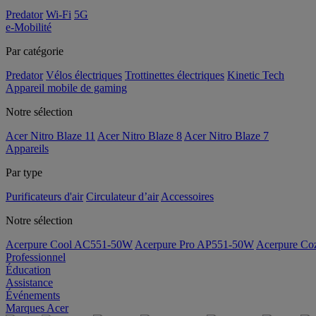
Predator
Wi-Fi
5G
e-Mobilité
Par catégorie
Predator
Vélos électriques
Trottinettes électriques
Kinetic Tech
Appareil mobile de gaming
Notre sélection
Acer Nitro Blaze 11
Acer Nitro Blaze 8
Acer Nitro Blaze 7
Appareils
Par type
Purificateurs d'air
Circulateur d’air
Accessoires
Notre sélection
Acerpure Cool AC551-50W
Acerpure Pro AP551-50W
Acerpure C
Professionnel
Éducation
Assistance
Événements
Marques Acer