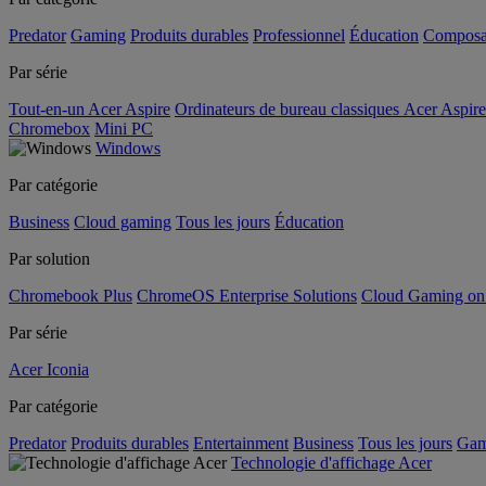
Predator
Gaming
Produits durables
Professionnel
Éducation
Composa
Par série
Tout-en-un Acer Aspire
Ordinateurs de bureau classiques Acer Aspire
Chromebox
Mini PC
Windows
Par catégorie
Business
Cloud gaming
Tous les jours
Éducation
Par solution
Chromebook Plus
ChromeOS Enterprise Solutions
Cloud Gaming o
Par série
Acer Iconia
Par catégorie
Predator
Produits durables
Entertainment
Business
Tous les jours
Gam
Technologie d'affichage Acer