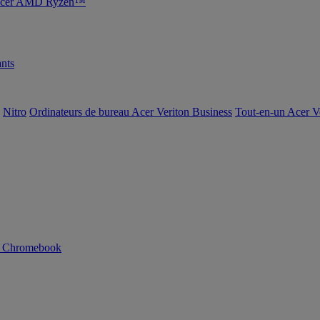
s Acer AMD Ryzen™
nts
Nitro
Ordinateurs de bureau Acer Veriton Business
Tout-en-un Acer V
n Chromebook