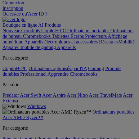
Connexion
Inscription
Qu'est-ce qu'Acer ID ?
Boutique en ligne
AI
Produits
Nouveaux produits
Copilot+ PC
Ordinateurs portables
Ordinateurs
de bureau
Chromebooks
Tablettes
Écrans
Projecteurs
Affichage
numérique
Appareils électroniques et accessoires
Réseau
e-Mobilité
Appareil mobile de gaming
Appareils
Par catégorie
Copilot+ PC
Ordinateurs optimisés par l'IA
Gaming
Produits
durables
Professionnel
Apprendre
Chromebooks
Par série
Predator
Acer Swift
Acer Aspire
Acer Nitro
Acer TravelMate
Acer
Extensa
Windows
Ordinateurs portables
Acer AMD Ryzen™
Par catégorie
Predator
Gaming
Produits durables
Professionnel
Éducation