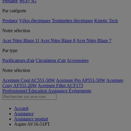
Predator
Wi-Fi
5G
Par catégorie
Predator
Vélos électriques
Trottinettes électriques
Kinetic Tech
Notre sélection
Acer Nitro Blaze 11
Acer Nitro Blaze 8
Acer Nitro Blaze 7
Par type
Purificateurs d'air
Circulateur d’air
Accessoires
Notre sélection
Acerpure Cool AC551-50W
Acerpure Pro AP551-50W
Acerpure
Cozy AF551-20W
Acerpure Filter ACF173
Professionnel
Éducation
Assistance
Événements
Accueil
Assistance
Assistance produit
Aspire AV16-51PT