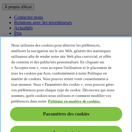
À propos d'Acer
Contactez-nous
Relations avec les investisseurs
Actualités
Prix
Événements
Nous utilisons des cookies pour détecter les préférences,
Développement durable
améliorer la navigation sur le site Web, générer des statistiques
utilisateur afin de rendre notre site Web plus convivial, et offrir
Développement durable
du contenu et des publicités personnalisés. En cliquant sur
« Accepter tout », vous acceptez l'utilisation et le placement de
Responsabilité sociale de l'entreprise
tous les cookies par Acer, conformément à notre Politique en
Empreinte carbone du produit
matière de cookies. Vous pouvez retirer votre consentement à
Project Humanity
tout moment. Sous « Paramètres des cookie », vous pouvez gérer
Earthion
vos préférences pour chaque type de cookie. Découvrez qui nous
Politique de confidentialité
sommes, quels cookies nous utilisons et comment modifier vos
Politique en matière de cookies
préférences dans notre
Politique en matière de cookies.
Mentions légales
Informations légales supplémentaires
Paramètres des cookies
Politique en matière d'accessibilité
Paramètres des cookies
France - Français