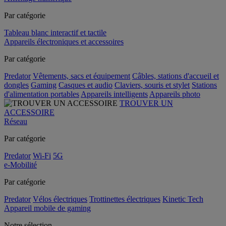
Par catégorie
Tableau blanc interactif et tactile
Appareils électroniques et accessoires
Par catégorie
Predator
Vêtements, sacs et équipement
Câbles, stations d'accueil et
dongles
Gaming
Casques et audio
Claviers, souris et stylet
Stations
d'alimentation portables
Appareils intelligents
Appareils photo
TROUVER UN
ACCESSOIRE
Réseau
Par catégorie
Predator
Wi-Fi
5G
e-Mobilité
Par catégorie
Predator
Vélos électriques
Trottinettes électriques
Kinetic Tech
Appareil mobile de gaming
Notre sélection