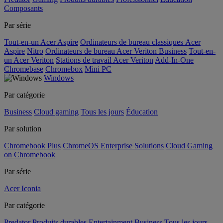
Composants
Par série
Tout-en-un Acer Aspire
Ordinateurs de bureau classiques Acer
Aspire
Nitro
Ordinateurs de bureau Acer Veriton Business
Tout-en-
un Acer Veriton
Stations de travail Acer Veriton
Add-In-One
Chromebase
Chromebox
Mini PC
Windows
Par catégorie
Business
Cloud gaming
Tous les jours
Éducation
Par solution
Chromebook Plus
ChromeOS Enterprise Solutions
Cloud Gaming
on Chromebook
Par série
Acer Iconia
Par catégorie
Predator
Produits durables
Entertainment
Business
Tous les jours