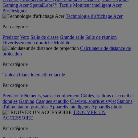
Gaming
Acer SpatialLabs™
Tactile
Moniteur intelligent
Acer
ProDesigner
Technologie d'affichage Acer
Par catégorie
Predator
Vero
Salle de classe
Grande salle
Salle de réunion
Divertissement à domicile
Mobilité
Calculateur de distance de
projection
Par catégorie
Tableau blanc interactif et tactile
Par catégorie
Predator
Vêtements, sacs et équipement
Câbles, stations d'accueil et
dongles
Gaming
Casques et audio
Claviers, souris et stylet
Stations
d'alimentation portables
Appareils intelligents
Appareils photo
TROUVER UN
ACCESSOIRE
Par catégorie