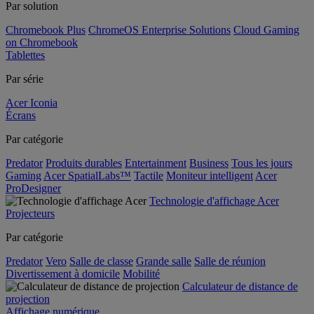
Par solution
Chromebook Plus
ChromeOS Enterprise Solutions
Cloud Gaming
on Chromebook
Tablettes
Par série
Acer Iconia
Écrans
Par catégorie
Predator
Produits durables
Entertainment
Business
Tous les jours
Gaming
Acer SpatialLabs™
Tactile
Moniteur intelligent
Acer
ProDesigner
Technologie d'affichage Acer
Projecteurs
Par catégorie
Predator
Vero
Salle de classe
Grande salle
Salle de réunion
Divertissement à domicile
Mobilité
Calculateur de distance de
projection
Affichage numérique