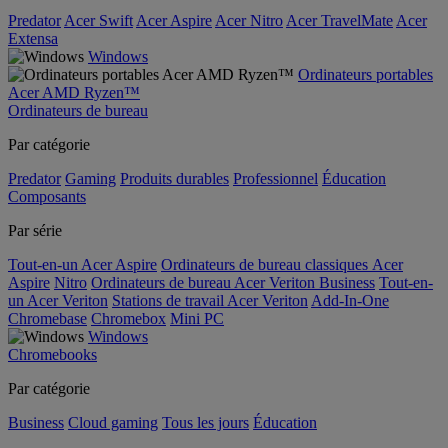
Predator
Acer Swift
Acer Aspire
Acer Nitro
Acer TravelMate
Acer
Extensa
Windows
Ordinateurs portables
Acer AMD Ryzen™
Ordinateurs de bureau
Par catégorie
Predator
Gaming
Produits durables
Professionnel
Éducation
Composants
Par série
Tout-en-un Acer Aspire
Ordinateurs de bureau classiques Acer
Aspire
Nitro
Ordinateurs de bureau Acer Veriton Business
Tout-en-
un Acer Veriton
Stations de travail Acer Veriton
Add-In-One
Chromebase
Chromebox
Mini PC
Windows
Chromebooks
Par catégorie
Business
Cloud gaming
Tous les jours
Éducation