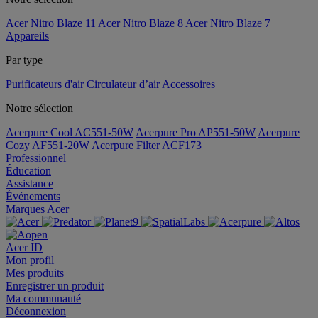
Acer Nitro Blaze 11
Acer Nitro Blaze 8
Acer Nitro Blaze 7
Appareils
Par type
Purificateurs d'air
Circulateur d’air
Accessoires
Notre sélection
Acerpure Cool AC551-50W
Acerpure Pro AP551-50W
Acerpure
Cozy AF551-20W
Acerpure Filter ACF173
Professionnel
Éducation
Assistance
Événements
Marques Acer
Acer ID
Mon profil
Mes produits
Enregistrer un produit
Ma communauté
Déconnexion