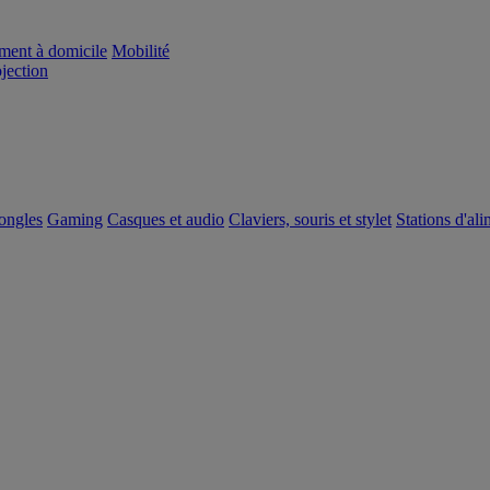
ement à domicile
Mobilité
ojection
dongles
Gaming
Casques et audio
Claviers, souris et stylet
Stations d'al