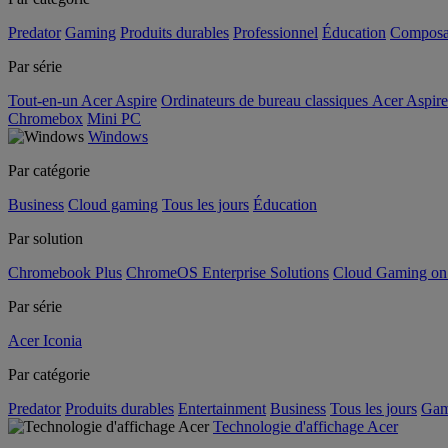
Predator
Gaming
Produits durables
Professionnel
Éducation
Composa
Par série
Tout-en-un Acer Aspire
Ordinateurs de bureau classiques Acer Aspire
Chromebox
Mini PC
Windows
Par catégorie
Business
Cloud gaming
Tous les jours
Éducation
Par solution
Chromebook Plus
ChromeOS Enterprise Solutions
Cloud Gaming o
Par série
Acer Iconia
Par catégorie
Predator
Produits durables
Entertainment
Business
Tous les jours
Gam
Technologie d'affichage Acer