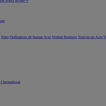
s Acer AMD Ryzen™
nts
Nitro
Ordinateurs de bureau Acer Veriton Business
Tout-en-un Acer V
n Chromebook