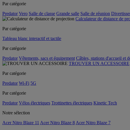
Par catégorie
Predator
Vero
Salle de classe
Grande salle
Salle de réunion
Divertiss
Calculateur de distance de pr
Par catégorie
Tableau blanc interactif et tactile
Par catégorie
Predator
Vêtements, sacs et équipement
Câbles, stations d'accueil et 
TROUVER UN ACCESSOIRE
Par catégorie
Predator
Wi-Fi
5G
Par catégorie
Predator
Vélos électriques
Trottinettes électriques
Kinetic Tech
Notre sélection
Acer Nitro Blaze 11
Acer Nitro Blaze 8
Acer Nitro Blaze 7