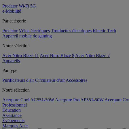
Predator
Wi-Fi
5G
e-Mobilité
Par catégorie
Predator
Vélos électriques
Trottinettes électriques
Kinetic Tech
Appareil mobile de gaming
Notre sélection
Acer Nitro Blaze 11
Acer Nitro Blaze 8
Acer Nitro Blaze 7
Appareils
Par type
Purificateurs d'air
Circulateur d’air
Accessoires
Notre sélection
Acerpure Cool AC551-50W
Acerpure Pro AP551-50W
Acerpure C
Professionnel
Éducation
Assistance
Événements
Marques Acer