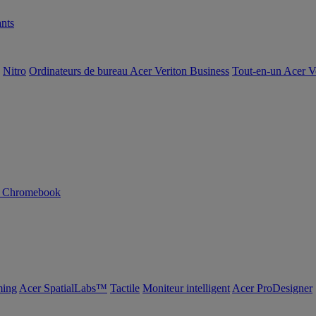
nts
Nitro
Ordinateurs de bureau Acer Veriton Business
Tout-en-un Acer V
n Chromebook
ing
Acer SpatialLabs™
Tactile
Moniteur intelligent
Acer ProDesigner