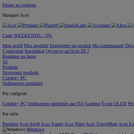
Passer au contenu
Marques Acer
Code WEEKEND5 : -5%
Mon profil
Mes produits
Enregistrer un produit
Ma communauté
Déc
Connexion
Inscription
Qu'est-ce qu'Acer ID ?
Boutique en ligne
AI
Produits
Nouveaux produits
Copilot+ PC
Ordinateurs portables
Par catégorie
Copilot+ PC
Ordinateurs optimisés par l'IA
Gaming
Écran OLED
Pro
Par série
Predator
Acer Swift
Acer Aspire
Acer Nitro
Acer TravelMate
Acer Ex
Windows