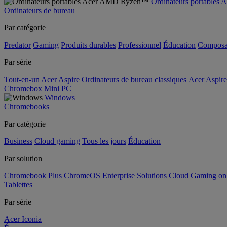
Ordinateurs portable
Ordinateurs de bureau
Par catégorie
Predator
Gaming
Produits durables
Professionnel
Éducation
Composa
Par série
Tout-en-un Acer Aspire
Ordinateurs de bureau classiques Acer Aspire
Chromebox
Mini PC
Windows
Chromebooks
Par catégorie
Business
Cloud gaming
Tous les jours
Éducation
Par solution
Chromebook Plus
ChromeOS Enterprise Solutions
Cloud Gaming o
Tablettes
Par série
Acer Iconia