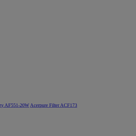
ozy AF551-20W
Acerpure Filter ACF173