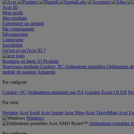
Acer ID
Mon profil
Mes produits
Enregistrer un produit
Ma communauté
Déconnexion
Connexion
Inscription
Qu'est-ce qu'Acer ID ?
Boutique en ligne
AI
Produits
Nouveaux produits
Copilot+ PC
Ordinateurs portables
Ordinateurs d
mobile de gaming
Appareils
Par catégorie
Copilot+ PC
Ordinateurs optimisés par l'IA
Gaming
Écran OLED
Pro
Par série
Predator
Acer Swift
Acer Aspire
Acer Nitro
Acer TravelMate
Acer Ex
Windows
Ordinateurs portable
Par catégorie