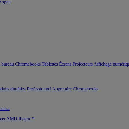
e bureau
Chromebooks
Tablettes
Écrans
Projecteurs
Affichage numériq
duits durables
Professionnel
Apprendre
Chromebooks
tensa
s Acer AMD Ryzen™