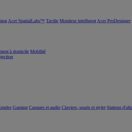
ing
Acer SpatialLabs™
Tactile
Moniteur intelligent
Acer ProDesigner
ement à domicile
Mobilité
ojection
dongles
Gaming
Casques et audio
Claviers, souris et stylet
Stations d'al