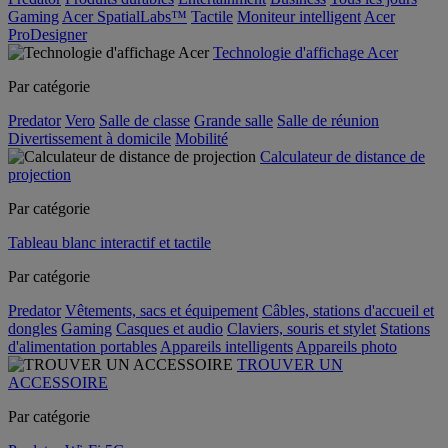
Gaming
Acer SpatialLabs™
Tactile
Moniteur intelligent
Acer
ProDesigner
Technologie d'affichage Acer
Par catégorie
Predator
Vero
Salle de classe
Grande salle
Salle de réunion
Divertissement à domicile
Mobilité
Calculateur de distance de
projection
Par catégorie
Tableau blanc interactif et tactile
Par catégorie
Predator
Vêtements, sacs et équipement
Câbles, stations d'accueil et
dongles
Gaming
Casques et audio
Claviers, souris et stylet
Stations
d'alimentation portables
Appareils intelligents
Appareils photo
TROUVER UN
ACCESSOIRE
Par catégorie