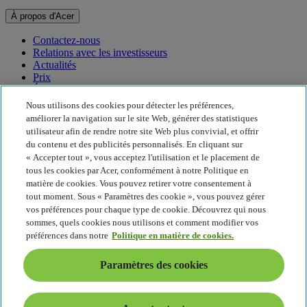
À propos d'Acer
Contactez-nous
Relations avec les investisseurs
Actualités
Prix
Événements
Nous utilisons des cookies pour détecter les préférences,
Développement durable
améliorer la navigation sur le site Web, générer des statistiques
utilisateur afin de rendre notre site Web plus convivial, et offrir
Développement durable
du contenu et des publicités personnalisés. En cliquant sur
« Accepter tout », vous acceptez l'utilisation et le placement de
Responsabilité sociale de l'entreprise
tous les cookies par Acer, conformément à notre Politique en
Empreinte carbone du produit
matière de cookies. Vous pouvez retirer votre consentement à
Project Humanity
tout moment. Sous « Paramètres des cookie », vous pouvez gérer
Earthion
vos préférences pour chaque type de cookie. Découvrez qui nous
Politique de confidentialité
sommes, quels cookies nous utilisons et comment modifier vos
Politique en matière de cookies
préférences dans notre
Politique en matière de cookies.
Mentions légales
Informations légales supplémentaires
Paramètres des cookies
Politique en matière d'accessibilité
Paramètres des cookies
France - Français