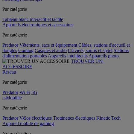
Par catégorie
Tableau blanc interactif et tactile
Appareils électroniques et accessoires
Par catégorie
Predator
Vêtements, sacs et équipement
Câbles, stations d'accueil et
dongles
Gaming
Casques et audio
Claviers, souris et stylet
Stations
d'alimentation portables
Appareils intelligents
Appareils photo
TROUVER UN
ACCESSOIRE
Réseau
Par catégorie
Predator
Wi-Fi
5G
e-Mobilité
Par catégorie
Predator
Vélos électriques
Trottinettes électriques
Kinetic Tech
Appareil mobile de gaming
Notre sélection