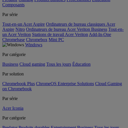
Composants
Par série
Tout-en-un Acer Aspire
Ordinateurs de bureau classiques Acer
Aspire
Nitro
Ordinateurs de bureau Acer Veriton Business
Tout-en-
un Acer Veriton
Stations de travail Acer Veriton
Add-In-One
Chromebase
Chromebox
Mini PC
Windows
Par catégorie
Business
Cloud gaming
Tous les jours
Éducation
Par solution
Chromebook Plus
ChromeOS Enterprise Solutions
Cloud Gaming
on Chromebook
Par série
Acer Iconia
Par catégorie
Predator
Produits durables
Entertainment
Business
Tous les jours