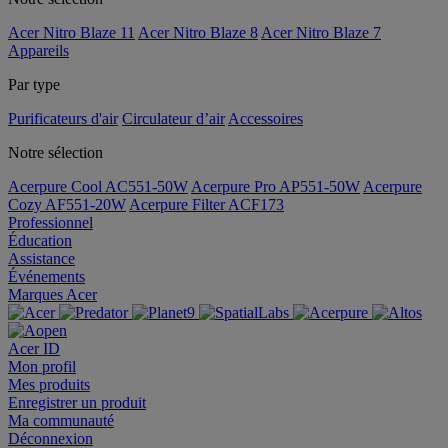
Acer Nitro Blaze 11
Acer Nitro Blaze 8
Acer Nitro Blaze 7
Appareils
Par type
Purificateurs d'air
Circulateur d’air
Accessoires
Notre sélection
Acerpure Cool AC551-50W
Acerpure Pro AP551-50W
Acerpure
Cozy AF551-20W
Acerpure Filter ACF173
Professionnel
Éducation
Assistance
Événements
Marques Acer
Acer ID
Mon profil
Mes produits
Enregistrer un produit
Ma communauté
Déconnexion