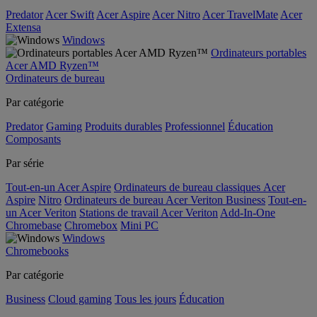
Predator
Acer Swift
Acer Aspire
Acer Nitro
Acer TravelMate
Acer
Extensa
Windows
Ordinateurs portables
Acer AMD Ryzen™
Ordinateurs de bureau
Par catégorie
Predator
Gaming
Produits durables
Professionnel
Éducation
Composants
Par série
Tout-en-un Acer Aspire
Ordinateurs de bureau classiques Acer
Aspire
Nitro
Ordinateurs de bureau Acer Veriton Business
Tout-en-
un Acer Veriton
Stations de travail Acer Veriton
Add-In-One
Chromebase
Chromebox
Mini PC
Windows
Chromebooks
Par catégorie
Business
Cloud gaming
Tous les jours
Éducation