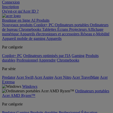
Connexion
Inscription
Qu'est-ce qu'Acer ID ?
Boutique en ligne
AI
Produits
Nouveaux produits
Copilot+ PC
Ordinateurs portables
Ordinateurs
de bureau
Chromebooks
Tablettes
Écrans
Projecteurs
Affichage
numérique
Appareils électroniques et accessoires
Réseau
e-Mobilité
Appareil mobile de gaming
Appareils
Par catégorie
Copilot+ PC
Ordinateurs optimisés par l'IA
Gaming
Produits
durables
Professionnel
Apprendre
Chromebooks
Par série
Predator
Acer Swift
Acer Aspire
Acer Nitro
Acer TravelMate
Acer
Extensa
Windows
Ordinateurs portables
Acer AMD Ryzen™
Par catégorie
Predator
Gaming
Produits durables
Professionnel
Éducation