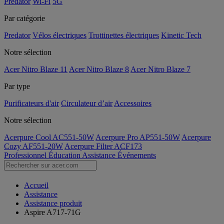
Predator
Wi-Fi
5G
Par catégorie
Predator
Vélos électriques
Trottinettes électriques
Kinetic Tech
Notre sélection
Acer Nitro Blaze 11
Acer Nitro Blaze 8
Acer Nitro Blaze 7
Par type
Purificateurs d'air
Circulateur d’air
Accessoires
Notre sélection
Acerpure Cool AC551-50W
Acerpure Pro AP551-50W
Acerpure
Cozy AF551-20W
Acerpure Filter ACF173
Professionnel
Éducation
Assistance
Événements
Accueil
Assistance
Assistance produit
Aspire A717-71G