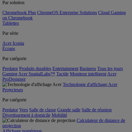
Par solution
Chromebook Plus
ChromeOS Enterprise Solutions
Cloud Gaming
on Chromebook
Tablettes
Par série
Acer Iconia
Écrans
Par catégorie
Predator
Produits durables
Entertainment
Business
Tous les jours
Gaming
Acer SpatialLabs™
Tactile
Moniteur intelligent
Acer
ProDesigner
Technologie d'affichage Acer
Projecteurs
Par catégorie
Predator
Vero
Salle de classe
Grande salle
Salle de réunion
Divertissement à domicile
Mobilité
Calculateur de distance de
projection
Affichage numérique