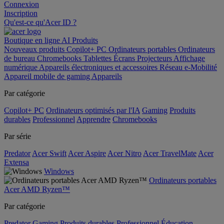
Connexion
Inscription
Qu'est-ce qu'Acer ID ?
Boutique en ligne
AI
Produits
Nouveaux produits
Copilot+ PC
Ordinateurs portables
Ordinateurs
de bureau
Chromebooks
Tablettes
Écrans
Projecteurs
Affichage
numérique
Appareils électroniques et accessoires
Réseau
e-Mobilité
Appareil mobile de gaming
Appareils
Par catégorie
Copilot+ PC
Ordinateurs optimisés par l'IA
Gaming
Produits
durables
Professionnel
Apprendre
Chromebooks
Par série
Predator
Acer Swift
Acer Aspire
Acer Nitro
Acer TravelMate
Acer
Extensa
Windows
Ordinateurs portables
Acer AMD Ryzen™
Par catégorie
Predator
Gaming
Produits durables
Professionnel
Éducation