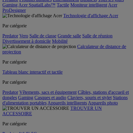
Gaming
Acer SpatialLabs™
Tactile
Moniteur intelligent
Acer
ProDesigner
Technologie d'affichage Acer
Par catégorie
Predator
Vero
Salle de classe
Grande salle
Salle de réunion
Divertissement à domicile
Mobilité
Calculateur de distance de
projection
Par catégorie
Tableau blanc interactif et tactile
Par catégorie
Predator
Vêtements, sacs et équipement
Câbles, stations d'accueil et
dongles
Gaming
Casques et audio
Claviers, souris et stylet
Stations
d'alimentation portables
Appareils intelligents
Appareils photo
TROUVER UN
ACCESSOIRE
Par catégorie