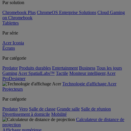
Par solution
Chromebook Plus
ChromeOS Enterprise Solutions
Cloud Gaming
on Chromebook
Tablettes
Par série
Acer Iconia
Écrans
Par catégorie
Predator
Produits durables
Entertainment
Business
Tous les jours
Gaming
Acer SpatialLabs™
Tactile
Moniteur intelligent
Acer
ProDesigner
Technologie d'affichage Acer
Projecteurs
Par catégorie
Predator
Vero
Salle de classe
Grande salle
Salle de réunion
Divertissement à domicile
Mobilité
Calculateur de distance de
projection
Affichage numérique