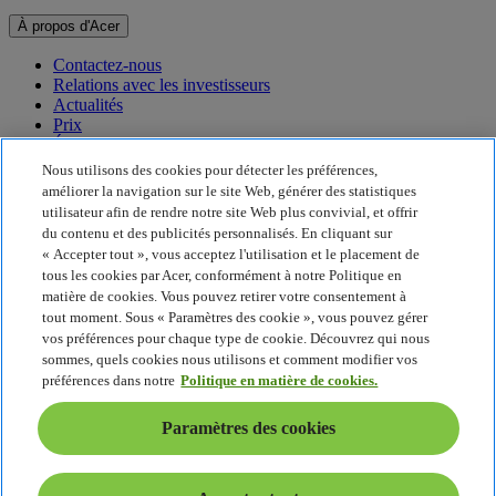
À propos d'Acer
Contactez-nous
Relations avec les investisseurs
Actualités
Prix
Événements
Nous utilisons des cookies pour détecter les préférences,
Développement durable
améliorer la navigation sur le site Web, générer des statistiques
utilisateur afin de rendre notre site Web plus convivial, et offrir
Développement durable
du contenu et des publicités personnalisés. En cliquant sur
« Accepter tout », vous acceptez l'utilisation et le placement de
Responsabilité sociale de l'entreprise
tous les cookies par Acer, conformément à notre Politique en
Empreinte carbone du produit
matière de cookies. Vous pouvez retirer votre consentement à
Project Humanity
tout moment. Sous « Paramètres des cookie », vous pouvez gérer
Earthion
vos préférences pour chaque type de cookie. Découvrez qui nous
Politique de confidentialité
sommes, quels cookies nous utilisons et comment modifier vos
Politique en matière de cookies
préférences dans notre
Politique en matière de cookies.
Mentions légales
Informations légales supplémentaires
Paramètres des cookies
Politique en matière d'accessibilité
Paramètres des cookies
France - Français