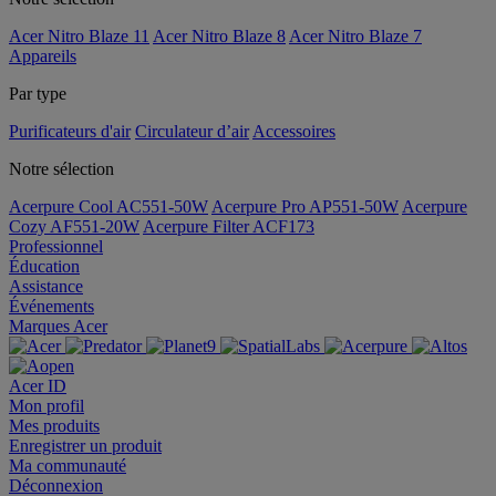
Acer Nitro Blaze 11
Acer Nitro Blaze 8
Acer Nitro Blaze 7
Appareils
Par type
Purificateurs d'air
Circulateur d’air
Accessoires
Notre sélection
Acerpure Cool AC551-50W
Acerpure Pro AP551-50W
Acerpure
Cozy AF551-20W
Acerpure Filter ACF173
Professionnel
Éducation
Assistance
Événements
Marques Acer
Acer ID
Mon profil
Mes produits
Enregistrer un produit
Ma communauté
Déconnexion