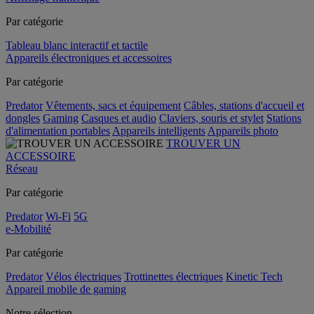
Par catégorie
Tableau blanc interactif et tactile
Appareils électroniques et accessoires
Par catégorie
Predator
Vêtements, sacs et équipement
Câbles, stations d'accueil et
dongles
Gaming
Casques et audio
Claviers, souris et stylet
Stations
d'alimentation portables
Appareils intelligents
Appareils photo
TROUVER UN
ACCESSOIRE
Réseau
Par catégorie
Predator
Wi-Fi
5G
e-Mobilité
Par catégorie
Predator
Vélos électriques
Trottinettes électriques
Kinetic Tech
Appareil mobile de gaming
Notre sélection