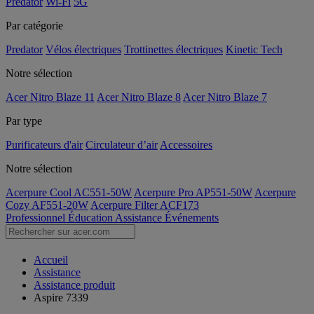
Predator
Wi-Fi
5G
Par catégorie
Predator
Vélos électriques
Trottinettes électriques
Kinetic Tech
Notre sélection
Acer Nitro Blaze 11
Acer Nitro Blaze 8
Acer Nitro Blaze 7
Par type
Purificateurs d'air
Circulateur d’air
Accessoires
Notre sélection
Acerpure Cool AC551-50W
Acerpure Pro AP551-50W
Acerpure
Cozy AF551-20W
Acerpure Filter ACF173
Professionnel
Éducation
Assistance
Événements
Accueil
Assistance
Assistance produit
Aspire 7339