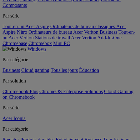
Composants
Par série
Tout-en-un Acer Aspire
Ordinateurs de bureau classiques Acer
Aspire
Nitro
Ordinateurs de bureau Acer Veriton Business
Tout-en-
un Acer Veriton
Stations de travail Acer Veriton
Add-In-One
Chromebase
Chromebox
Mini PC
Windows
Par catégorie
Business
Cloud gaming
Tous les jours
Éducation
Par solution
Chromebook Plus
ChromeOS Enterprise Solutions
Cloud Gaming
on Chromebook
Par série
Acer Iconia
Par catégorie
Predator
Produits durables
Entertainment
Business
Tous les jours