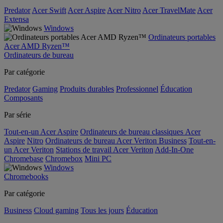
Predator
Acer Swift
Acer Aspire
Acer Nitro
Acer TravelMate
Acer
Extensa
Windows
Ordinateurs portables
Acer AMD Ryzen™
Ordinateurs de bureau
Par catégorie
Predator
Gaming
Produits durables
Professionnel
Éducation
Composants
Par série
Tout-en-un Acer Aspire
Ordinateurs de bureau classiques Acer
Aspire
Nitro
Ordinateurs de bureau Acer Veriton Business
Tout-en-
un Acer Veriton
Stations de travail Acer Veriton
Add-In-One
Chromebase
Chromebox
Mini PC
Windows
Chromebooks
Par catégorie
Business
Cloud gaming
Tous les jours
Éducation