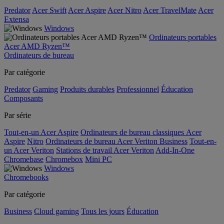
Predator
Acer Swift
Acer Aspire
Acer Nitro
Acer TravelMate
Acer
Extensa
Windows
Ordinateurs portables
Acer AMD Ryzen™
Ordinateurs de bureau
Par catégorie
Predator
Gaming
Produits durables
Professionnel
Éducation
Composants
Par série
Tout-en-un Acer Aspire
Ordinateurs de bureau classiques Acer
Aspire
Nitro
Ordinateurs de bureau Acer Veriton Business
Tout-en-
un Acer Veriton
Stations de travail Acer Veriton
Add-In-One
Chromebase
Chromebox
Mini PC
Windows
Chromebooks
Par catégorie
Business
Cloud gaming
Tous les jours
Éducation