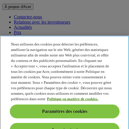
À propos d'Acer
Contactez-nous
Relations avec les investisseurs
Actualités
Prix
Événements
Nous utilisons des cookies pour détecter les préférences,
Développement durable
améliorer la navigation sur le site Web, générer des statistiques
utilisateur afin de rendre notre site Web plus convivial, et offrir
Développement durable
du contenu et des publicités personnalisés. En cliquant sur
« Accepter tout », vous acceptez l'utilisation et le placement de
Responsabilité sociale de l'entreprise
tous les cookies par Acer, conformément à notre Politique en
Empreinte carbone du produit
matière de cookies. Vous pouvez retirer votre consentement à
Project Humanity
tout moment. Sous « Paramètres des cookie », vous pouvez gérer
Earthion
vos préférences pour chaque type de cookie. Découvrez qui nous
Politique de confidentialité
sommes, quels cookies nous utilisons et comment modifier vos
Politique en matière de cookies
préférences dans notre
Politique en matière de cookies.
Mentions légales
Informations légales supplémentaires
Paramètres des cookies
Politique en matière d'accessibilité
Paramètres des cookies
France - Français