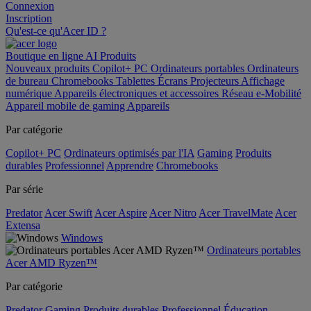
Connexion
Inscription
Qu'est-ce qu'Acer ID ?
Boutique en ligne
AI
Produits
Nouveaux produits
Copilot+ PC
Ordinateurs portables
Ordinateurs
de bureau
Chromebooks
Tablettes
Écrans
Projecteurs
Affichage
numérique
Appareils électroniques et accessoires
Réseau
e-Mobilité
Appareil mobile de gaming
Appareils
Par catégorie
Copilot+ PC
Ordinateurs optimisés par l'IA
Gaming
Produits
durables
Professionnel
Apprendre
Chromebooks
Par série
Predator
Acer Swift
Acer Aspire
Acer Nitro
Acer TravelMate
Acer
Extensa
Windows
Ordinateurs portables
Acer AMD Ryzen™
Par catégorie
Predator
Gaming
Produits durables
Professionnel
Éducation