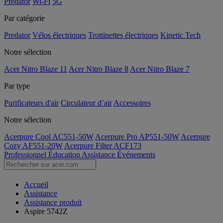
Predator
Wi-Fi
5G
Par catégorie
Predator
Vélos électriques
Trottinettes électriques
Kinetic Tech
Notre sélection
Acer Nitro Blaze 11
Acer Nitro Blaze 8
Acer Nitro Blaze 7
Par type
Purificateurs d'air
Circulateur d’air
Accessoires
Notre sélection
Acerpure Cool AC551-50W
Acerpure Pro AP551-50W
Acerpure
Cozy AF551-20W
Acerpure Filter ACF173
Professionnel
Éducation
Assistance
Événements
Accueil
Assistance
Assistance produit
Aspire 5742Z