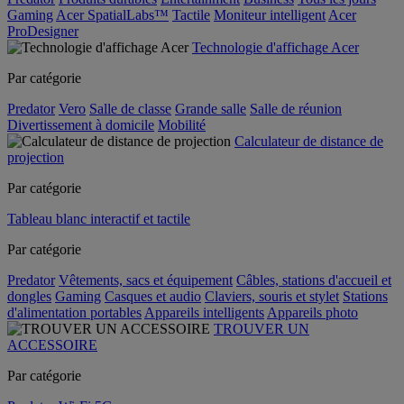
Gaming
Acer SpatialLabs™
Tactile
Moniteur intelligent
Acer
ProDesigner
Technologie d'affichage Acer
Par catégorie
Predator
Vero
Salle de classe
Grande salle
Salle de réunion
Divertissement à domicile
Mobilité
Calculateur de distance de
projection
Par catégorie
Tableau blanc interactif et tactile
Par catégorie
Predator
Vêtements, sacs et équipement
Câbles, stations d'accueil et
dongles
Gaming
Casques et audio
Claviers, souris et stylet
Stations
d'alimentation portables
Appareils intelligents
Appareils photo
TROUVER UN
ACCESSOIRE
Par catégorie