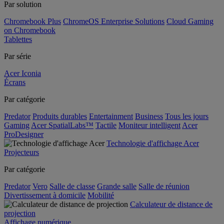
Par solution
Chromebook Plus
ChromeOS Enterprise Solutions
Cloud Gaming
on Chromebook
Tablettes
Par série
Acer Iconia
Écrans
Par catégorie
Predator
Produits durables
Entertainment
Business
Tous les jours
Gaming
Acer SpatialLabs™
Tactile
Moniteur intelligent
Acer
ProDesigner
Technologie d'affichage Acer
Projecteurs
Par catégorie
Predator
Vero
Salle de classe
Grande salle
Salle de réunion
Divertissement à domicile
Mobilité
Calculateur de distance de
projection
Affichage numérique