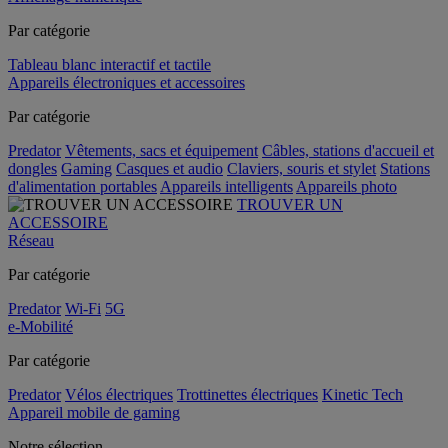
Par catégorie
Tableau blanc interactif et tactile
Appareils électroniques et accessoires
Par catégorie
Predator
Vêtements, sacs et équipement
Câbles, stations d'accueil et
dongles
Gaming
Casques et audio
Claviers, souris et stylet
Stations
d'alimentation portables
Appareils intelligents
Appareils photo
TROUVER UN
ACCESSOIRE
Réseau
Par catégorie
Predator
Wi-Fi
5G
e-Mobilité
Par catégorie
Predator
Vélos électriques
Trottinettes électriques
Kinetic Tech
Appareil mobile de gaming
Notre sélection