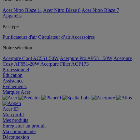
Acer Nitro Blaze 11
Acer Nitro Blaze 8
Acer Nitro Blaze 7
Appareils
Par type
Purificateurs d'air
Circulateur d’air
Accessoires
Notre sélection
Acerpure Cool AC551-50W
Acerpure Pro AP551-50W
Acerpure
Cozy AF551-20W
Acerpure Filter ACF173
Professionnel
Éducation
Assistance
Événements
Marques Acer
Acer ID
Mon profil
Mes produits
Enregistrer un produit
Ma communauté
Déconnexion