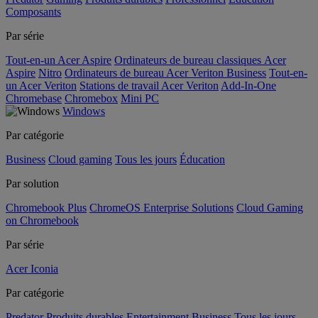
Composants
Par série
Tout-en-un Acer Aspire
Ordinateurs de bureau classiques Acer
Aspire
Nitro
Ordinateurs de bureau Acer Veriton Business
Tout-en-
un Acer Veriton
Stations de travail Acer Veriton
Add-In-One
Chromebase
Chromebox
Mini PC
Windows
Par catégorie
Business
Cloud gaming
Tous les jours
Éducation
Par solution
Chromebook Plus
ChromeOS Enterprise Solutions
Cloud Gaming
on Chromebook
Par série
Acer Iconia
Par catégorie
Predator
Produits durables
Entertainment
Business
Tous les jours