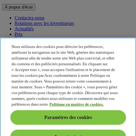
À propos d'Acer
Contactez-nous
Relations avec les investisseurs
Actualités
Prix
Événements
Nous utilisons des cookies pour détecter les préférences,
Développement durable
améliorer la navigation sur le site Web, générer des statistiques
utilisateur afin de rendre notre site Web plus convivial, et offrir
Développement durable
du contenu et des publicités personnalisés. En cliquant sur
« Accepter tout », vous acceptez l'utilisation et le placement de
Responsabilité sociale de l'entreprise
tous les cookies par Acer, conformément à notre Politique en
Empreinte carbone du produit
matière de cookies. Vous pouvez retirer votre consentement à
Project Humanity
tout moment. Sous « Paramètres des cookie », vous pouvez gérer
Earthion
vos préférences pour chaque type de cookie. Découvrez qui nous
Politique de confidentialité
sommes, quels cookies nous utilisons et comment modifier vos
Politique en matière de cookies
préférences dans notre
Politique en matière de cookies.
Mentions légales
Informations légales supplémentaires
Paramètres des cookies
Politique en matière d'accessibilité
Paramètres des cookies
France - Français