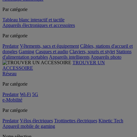
Par catégorie
Tableau blanc interactif et tactile
Appareils électroniques et accessoires
Par catégorie
Predator
Vêtements, sacs et équipement
Câbles, stations d'accueil et
dongles
Gaming
Casques et audio
Claviers, souris et stylet
Stations
d'alimentation portables
Appareils intelligents
Appareils photo
TROUVER UN
ACCESSOIRE
Réseau
Par catégorie
Predator
Wi-Fi
5G
e-Mobilité
Par catégorie
Predator
Vélos électriques
Trottinettes électriques
Kinetic Tech
Appareil mobile de gaming
Notre sélection