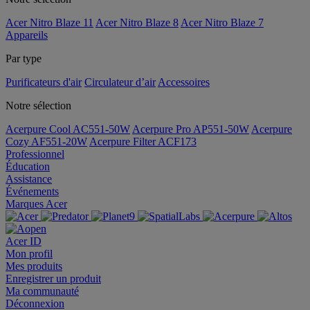
Acer Nitro Blaze 11
Acer Nitro Blaze 8
Acer Nitro Blaze 7
Appareils
Par type
Purificateurs d'air
Circulateur d’air
Accessoires
Notre sélection
Acerpure Cool AC551-50W
Acerpure Pro AP551-50W
Acerpure
Cozy AF551-20W
Acerpure Filter ACF173
Professionnel
Éducation
Assistance
Événements
Marques Acer
Acer ID
Mon profil
Mes produits
Enregistrer un produit
Ma communauté
Déconnexion