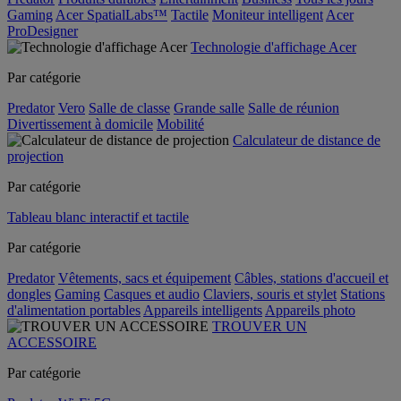
Gaming
Acer SpatialLabs™
Tactile
Moniteur intelligent
Acer
ProDesigner
Technologie d'affichage Acer
Par catégorie
Predator
Vero
Salle de classe
Grande salle
Salle de réunion
Divertissement à domicile
Mobilité
Calculateur de distance de
projection
Par catégorie
Tableau blanc interactif et tactile
Par catégorie
Predator
Vêtements, sacs et équipement
Câbles, stations d'accueil et
dongles
Gaming
Casques et audio
Claviers, souris et stylet
Stations
d'alimentation portables
Appareils intelligents
Appareils photo
TROUVER UN
ACCESSOIRE
Par catégorie