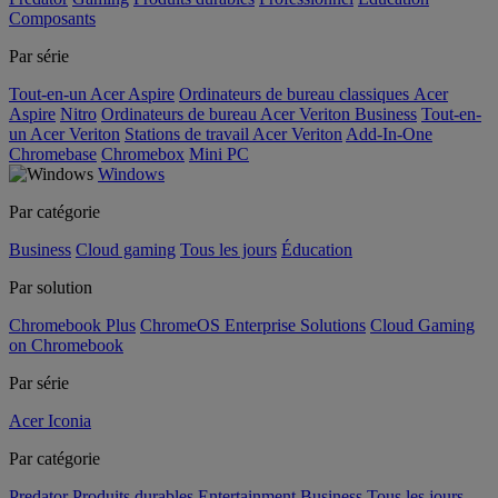
Composants
Par série
Tout-en-un Acer Aspire
Ordinateurs de bureau classiques Acer
Aspire
Nitro
Ordinateurs de bureau Acer Veriton Business
Tout-en-
un Acer Veriton
Stations de travail Acer Veriton
Add-In-One
Chromebase
Chromebox
Mini PC
Windows
Par catégorie
Business
Cloud gaming
Tous les jours
Éducation
Par solution
Chromebook Plus
ChromeOS Enterprise Solutions
Cloud Gaming
on Chromebook
Par série
Acer Iconia
Par catégorie
Predator
Produits durables
Entertainment
Business
Tous les jours