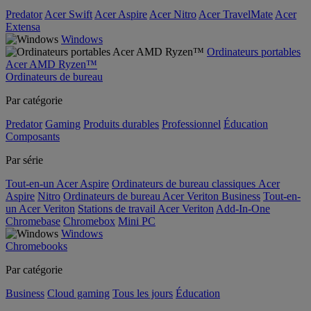
Predator
Acer Swift
Acer Aspire
Acer Nitro
Acer TravelMate
Acer
Extensa
Windows
Ordinateurs portables
Acer AMD Ryzen™
Ordinateurs de bureau
Par catégorie
Predator
Gaming
Produits durables
Professionnel
Éducation
Composants
Par série
Tout-en-un Acer Aspire
Ordinateurs de bureau classiques Acer
Aspire
Nitro
Ordinateurs de bureau Acer Veriton Business
Tout-en-
un Acer Veriton
Stations de travail Acer Veriton
Add-In-One
Chromebase
Chromebox
Mini PC
Windows
Chromebooks
Par catégorie
Business
Cloud gaming
Tous les jours
Éducation