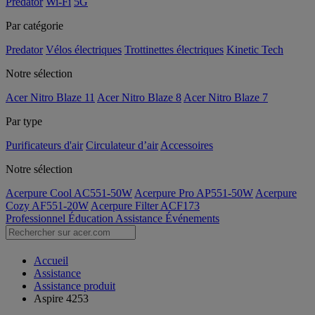
Predator
Wi-Fi
5G
Par catégorie
Predator
Vélos électriques
Trottinettes électriques
Kinetic Tech
Notre sélection
Acer Nitro Blaze 11
Acer Nitro Blaze 8
Acer Nitro Blaze 7
Par type
Purificateurs d'air
Circulateur d’air
Accessoires
Notre sélection
Acerpure Cool AC551-50W
Acerpure Pro AP551-50W
Acerpure
Cozy AF551-20W
Acerpure Filter ACF173
Professionnel
Éducation
Assistance
Événements
Accueil
Assistance
Assistance produit
Aspire 4253