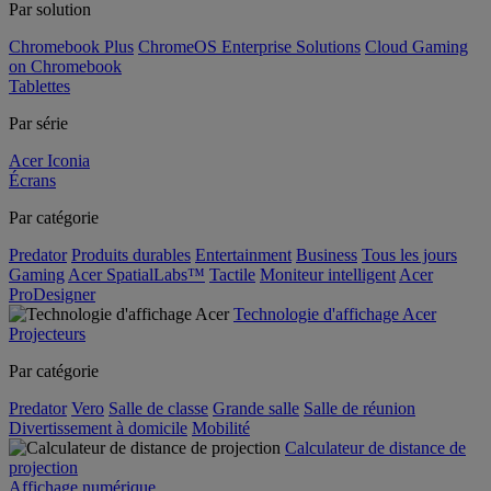
Par solution
Chromebook Plus
ChromeOS Enterprise Solutions
Cloud Gaming
on Chromebook
Tablettes
Par série
Acer Iconia
Écrans
Par catégorie
Predator
Produits durables
Entertainment
Business
Tous les jours
Gaming
Acer SpatialLabs™
Tactile
Moniteur intelligent
Acer
ProDesigner
Technologie d'affichage Acer
Projecteurs
Par catégorie
Predator
Vero
Salle de classe
Grande salle
Salle de réunion
Divertissement à domicile
Mobilité
Calculateur de distance de
projection
Affichage numérique