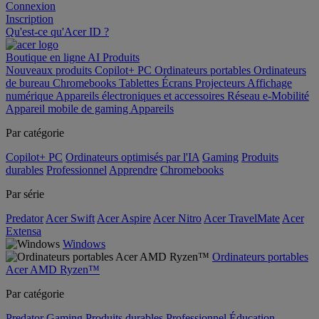
Connexion
Inscription
Qu'est-ce qu'Acer ID ?
Boutique en ligne
AI
Produits
Nouveaux produits
Copilot+ PC
Ordinateurs portables
Ordinateurs
de bureau
Chromebooks
Tablettes
Écrans
Projecteurs
Affichage
numérique
Appareils électroniques et accessoires
Réseau
e-Mobilité
Appareil mobile de gaming
Appareils
Par catégorie
Copilot+ PC
Ordinateurs optimisés par l'IA
Gaming
Produits
durables
Professionnel
Apprendre
Chromebooks
Par série
Predator
Acer Swift
Acer Aspire
Acer Nitro
Acer TravelMate
Acer
Extensa
Windows
Ordinateurs portables
Acer AMD Ryzen™
Par catégorie
Predator
Gaming
Produits durables
Professionnel
Éducation