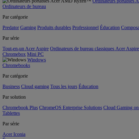
Ordinateurs portable
Ordinateurs de bureau
Par catégorie
Predator
Gaming
Produits durables
Professionnel
Éducation
Composa
Par série
Tout-en-un Acer Aspire
Ordinateurs de bureau classiques Acer Aspire
Chromebox
Mini PC
Windows
Chromebooks
Par catégorie
Business
Cloud gaming
Tous les jours
Éducation
Par solution
Chromebook Plus
ChromeOS Enterprise Solutions
Cloud Gaming o
Tablettes
Par série
Acer Iconia