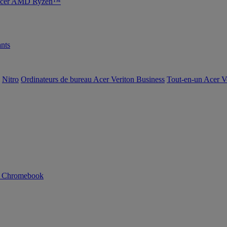
s Acer AMD Ryzen™
nts
Nitro
Ordinateurs de bureau Acer Veriton Business
Tout-en-un Acer V
n Chromebook