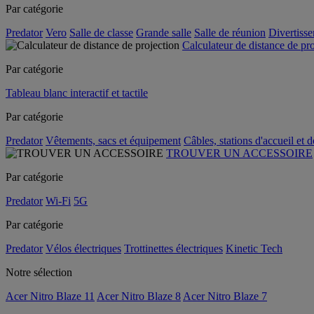
Par catégorie
Predator
Vero
Salle de classe
Grande salle
Salle de réunion
Divertiss
Calculateur de distance de pr
Par catégorie
Tableau blanc interactif et tactile
Par catégorie
Predator
Vêtements, sacs et équipement
Câbles, stations d'accueil et 
TROUVER UN ACCESSOIRE
Par catégorie
Predator
Wi-Fi
5G
Par catégorie
Predator
Vélos électriques
Trottinettes électriques
Kinetic Tech
Notre sélection
Acer Nitro Blaze 11
Acer Nitro Blaze 8
Acer Nitro Blaze 7