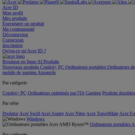
Acer ID
Mon profil
Mes produits
Enregistrer un produit
Ma communauté
Déconnexion
Connexion
Inscription
Qu'est-ce qu'Acer ID ?
Boutique en ligne
AI
Produits
Nouveaux produits
Copilot+ PC
Ordinateurs portables
Ordinateurs d
mobile de gaming
Appareils
Par catégorie
Copilot+ PC
Ordinateurs optimisés par l'IA
Gaming
Produits durables
Par série
Predator
Acer Swift
Acer Aspire
Acer Nitro
Acer TravelMate
Acer Ex
Windows
Ordinateurs portable
Par catégorie