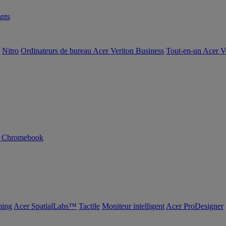
nts
Nitro
Ordinateurs de bureau Acer Veriton Business
Tout-en-un Acer V
n Chromebook
ing
Acer SpatialLabs™
Tactile
Moniteur intelligent
Acer ProDesigner