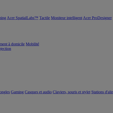
ing
Acer SpatialLabs™
Tactile
Moniteur intelligent
Acer ProDesigner
ement à domicile
Mobilité
ojection
dongles
Gaming
Casques et audio
Claviers, souris et stylet
Stations d'al