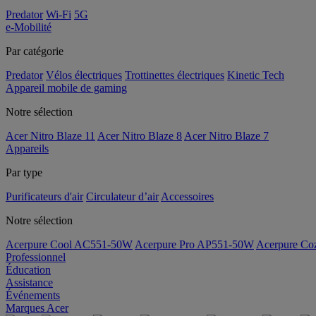
Predator
Wi-Fi
5G
e-Mobilité
Par catégorie
Predator
Vélos électriques
Trottinettes électriques
Kinetic Tech
Appareil mobile de gaming
Notre sélection
Acer Nitro Blaze 11
Acer Nitro Blaze 8
Acer Nitro Blaze 7
Appareils
Par type
Purificateurs d'air
Circulateur d’air
Accessoires
Notre sélection
Acerpure Cool AC551-50W
Acerpure Pro AP551-50W
Acerpure C
Professionnel
Éducation
Assistance
Événements
Marques Acer