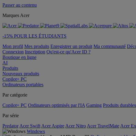
Passer au contenu
Marques Acer
-15% POUR LES ÉTUDIANTS
Mon profil
Mes produits
Enregistrer un produit
Ma communauté
Déc
Connexion
Inscription
Qu'est-ce qu'Acer ID ?
Boutique en ligne
AI
Produits
Nouveaux produits
Copilot+ PC
Ordinateurs portables
Par catégorie
Copilot+ PC
Ordinateurs optimisés par l'IA
Gaming
Produits durables
Par série
Predator
Acer Swift
Acer Aspire
Acer Nitro
Acer TravelMate
Acer Ex
Windows