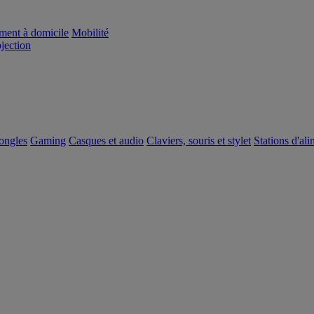
ement à domicile
Mobilité
ojection
dongles
Gaming
Casques et audio
Claviers, souris et stylet
Stations d'al