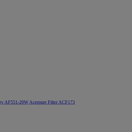
ozy AF551-20W
Acerpure Filter ACF173