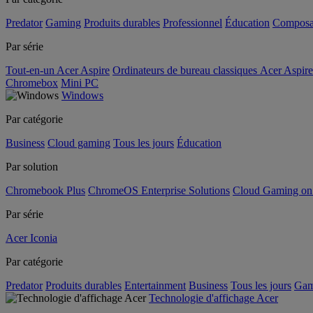
Predator
Gaming
Produits durables
Professionnel
Éducation
Composa
Par série
Tout-en-un Acer Aspire
Ordinateurs de bureau classiques Acer Aspire
Chromebox
Mini PC
Windows
Par catégorie
Business
Cloud gaming
Tous les jours
Éducation
Par solution
Chromebook Plus
ChromeOS Enterprise Solutions
Cloud Gaming o
Par série
Acer Iconia
Par catégorie
Predator
Produits durables
Entertainment
Business
Tous les jours
Gam
Technologie d'affichage Acer