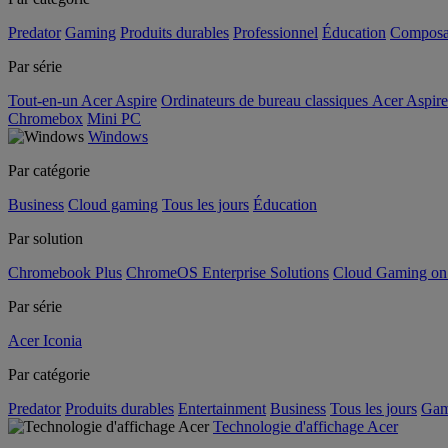
Predator
Gaming
Produits durables
Professionnel
Éducation
Composa
Par série
Tout-en-un Acer Aspire
Ordinateurs de bureau classiques Acer Aspire
Chromebox
Mini PC
Windows
Par catégorie
Business
Cloud gaming
Tous les jours
Éducation
Par solution
Chromebook Plus
ChromeOS Enterprise Solutions
Cloud Gaming o
Par série
Acer Iconia
Par catégorie
Predator
Produits durables
Entertainment
Business
Tous les jours
Gam
Technologie d'affichage Acer