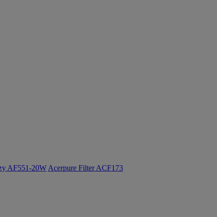
ozy AF551-20W
Acerpure Filter ACF173