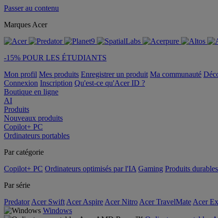
Passer au contenu
Marques Acer
-15% POUR LES ÉTUDIANTS
Mon profil
Mes produits
Enregistrer un produit
Ma communauté
Déc
Connexion
Inscription
Qu'est-ce qu'Acer ID ?
Boutique en ligne
AI
Produits
Nouveaux produits
Copilot+ PC
Ordinateurs portables
Par catégorie
Copilot+ PC
Ordinateurs optimisés par l'IA
Gaming
Produits durables
Par série
Predator
Acer Swift
Acer Aspire
Acer Nitro
Acer TravelMate
Acer Ex
Windows