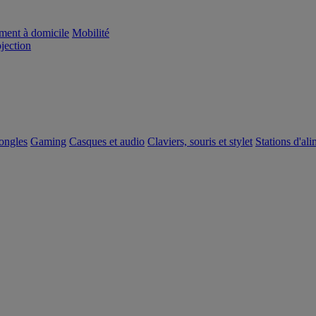
ement à domicile
Mobilité
ojection
dongles
Gaming
Casques et audio
Claviers, souris et stylet
Stations d'al