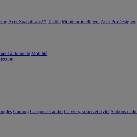
ing
Acer SpatialLabs™
Tactile
Moniteur intelligent
Acer ProDesigner
ement à domicile
Mobilité
ojection
dongles
Gaming
Casques et audio
Claviers, souris et stylet
Stations d'al