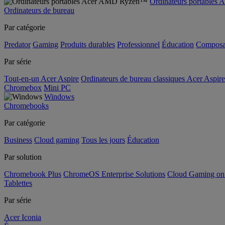
Ordinateurs portable
Ordinateurs de bureau
Par catégorie
Predator
Gaming
Produits durables
Professionnel
Éducation
Composa
Par série
Tout-en-un Acer Aspire
Ordinateurs de bureau classiques Acer Aspire
Chromebox
Mini PC
Windows
Chromebooks
Par catégorie
Business
Cloud gaming
Tous les jours
Éducation
Par solution
Chromebook Plus
ChromeOS Enterprise Solutions
Cloud Gaming o
Tablettes
Par série
Acer Iconia