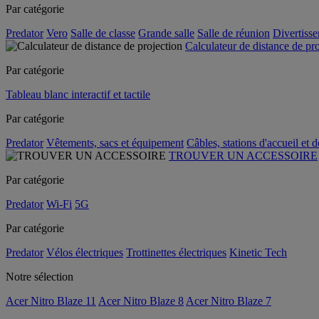
Par catégorie
Predator
Vero
Salle de classe
Grande salle
Salle de réunion
Divertiss
Calculateur de distance de pr
Par catégorie
Tableau blanc interactif et tactile
Par catégorie
Predator
Vêtements, sacs et équipement
Câbles, stations d'accueil et 
TROUVER UN ACCESSOIRE
Par catégorie
Predator
Wi-Fi
5G
Par catégorie
Predator
Vélos électriques
Trottinettes électriques
Kinetic Tech
Notre sélection
Acer Nitro Blaze 11
Acer Nitro Blaze 8
Acer Nitro Blaze 7