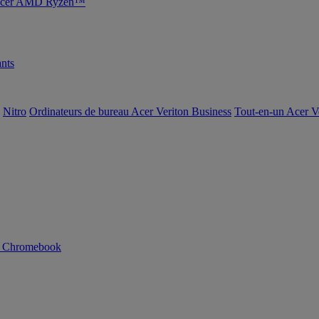
s Acer AMD Ryzen™
nts
Nitro
Ordinateurs de bureau Acer Veriton Business
Tout-en-un Acer V
n Chromebook