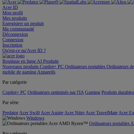
Acer ID
Mon profil
Mes produits
Enregistrer un produit
Ma communauté
Déconnexion
Connexion
Inscription
Qu'est-ce qu'Acer ID ?
Boutique en ligne
AI
Produits
Nouveaux produits
Copilot+ PC
Ordinateurs portables
Ordinateurs d
mobile de gaming
Appareils
Par catégorie
Copilot+ PC
Ordinateurs optimisés par l'IA
Gaming
Produits durables
Par série
Predator
Acer Swift
Acer Aspire
Acer Nitro
Acer TravelMate
Acer Ex
Windows
Ordinateurs portable
Par catégorie