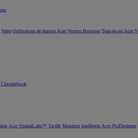
nts
Nitro
Ordinateurs de bureau Acer Veriton Business
Tout-en-un Acer V
n Chromebook
ing
Acer SpatialLabs™
Tactile
Moniteur intelligent
Acer ProDesigner