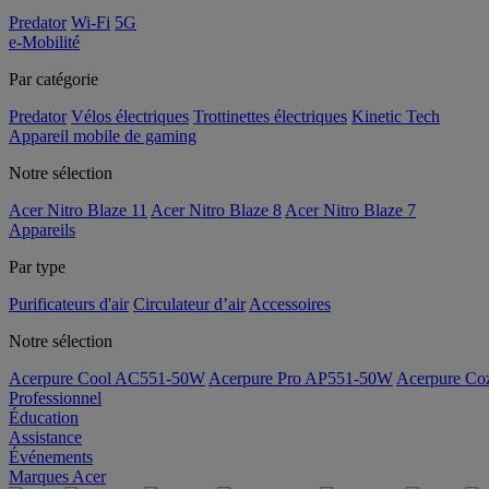
Predator
Wi-Fi
5G
e-Mobilité
Par catégorie
Predator
Vélos électriques
Trottinettes électriques
Kinetic Tech
Appareil mobile de gaming
Notre sélection
Acer Nitro Blaze 11
Acer Nitro Blaze 8
Acer Nitro Blaze 7
Appareils
Par type
Purificateurs d'air
Circulateur d’air
Accessoires
Notre sélection
Acerpure Cool AC551-50W
Acerpure Pro AP551-50W
Acerpure C
Professionnel
Éducation
Assistance
Événements
Marques Acer