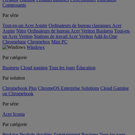
Composants
Par série
Tout-en-un Acer Aspire
Ordinateurs de bureau classiques Acer
Aspire
Nitro
Ordinateurs de bureau Acer Veriton Business
Tout-en-
un Acer Veriton
Stations de travail Acer Veriton
Add-In-One
Chromebase
Chromebox
Mini PC
Windows
Par catégorie
Business
Cloud gaming
Tous les jours
Éducation
Par solution
Chromebook Plus
ChromeOS Enterprise Solutions
Cloud Gaming
on Chromebook
Par série
Acer Iconia
Par catégorie
Predator
Produits durables
Entertainment
Business
Tous les jours