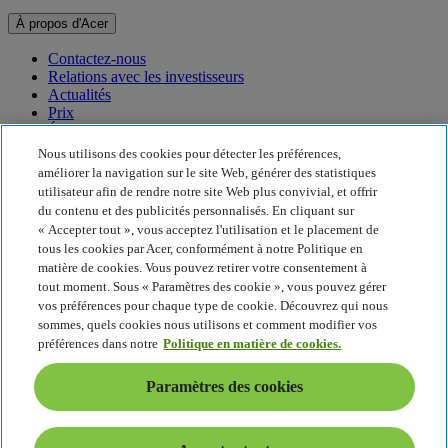
À propos d'Acer
Contactez-nous
Relations avec les investisseurs
Actualités
Prix
Événements
Nous utilisons des cookies pour détecter les préférences,
Développement durable
améliorer la navigation sur le site Web, générer des statistiques
utilisateur afin de rendre notre site Web plus convivial, et offrir
Développement durable
du contenu et des publicités personnalisés. En cliquant sur
« Accepter tout », vous acceptez l'utilisation et le placement de
Responsabilité sociale de l'entreprise
tous les cookies par Acer, conformément à notre Politique en
Empreinte carbone du produit
matière de cookies. Vous pouvez retirer votre consentement à
Project Humanity
tout moment. Sous « Paramètres des cookie », vous pouvez gérer
Earthion
vos préférences pour chaque type de cookie. Découvrez qui nous
Politique de confidentialité
sommes, quels cookies nous utilisons et comment modifier vos
Politique en matière de cookies
préférences dans notre
Politique en matière de cookies.
Mentions légales
Informations légales supplémentaires
Paramètres des cookies
Politique en matière d'accessibilité
Paramètres des cookies
France - Français