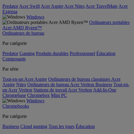
Predator
Acer Swift
Acer Aspire
Acer Nitro
Acer TravelMate
Acer
Extensa
Windows
Ordinateurs portables
Acer AMD Ryzen™
Ordinateurs de bureau
Par catégorie
Predator
Gaming
Produits durables
Professionnel
Éducation
Composants
Par série
Tout-en-un Acer Aspire
Ordinateurs de bureau classiques Acer
Aspire
Nitro
Ordinateurs de bureau Acer Veriton Business
Tout-en-
un Acer Veriton
Stations de travail Acer Veriton
Add-In-One
Chromebase
Chromebox
Mini PC
Windows
Chromebooks
Par catégorie
Business
Cloud gaming
Tous les jours
Éducation