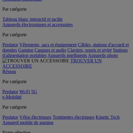
Par catégorie
Tableau blanc interactif et tactile
Appareils électroniques et accessoires
Par catégorie
Predator
Vêtements, sacs et équipement
Câbles, stations d'accueil et
dongles
Gaming
Casques et audio
Claviers, souris et stylet
Stations
d'alimentation portables
Appareils intelligents
Appareils photo
TROUVER UN
ACCESSOIRE
Réseau
Par catégorie
Predator
Wi-Fi
5G
e-Mobilité
Par catégorie
Predator
Vélos électriques
Trottinettes électriques
Kinetic Tech
Appareil mobile de gaming
Notre sélection