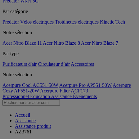
Predator
Wi-Fi
5G
Par catégorie
Predator
Vélos électriques
Trottinettes électriques
Kinetic Tech
Notre sélection
Acer Nitro Blaze 11
Acer Nitro Blaze 8
Acer Nitro Blaze 7
Par type
Purificateurs d'air
Circulateur d’air
Accessoires
Notre sélection
Acerpure Cool AC551-50W
Acerpure Pro AP551-50W
Acerpure
Cozy AF551-20W
Acerpure Filter ACF173
Professionnel
Éducation
Assistance
Événements
Accueil
Assistance
Assistance produit
AZ3761