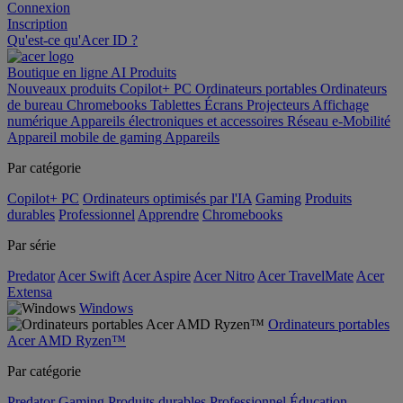
Connexion
Inscription
Qu'est-ce qu'Acer ID ?
Boutique en ligne
AI
Produits
Nouveaux produits
Copilot+ PC
Ordinateurs portables
Ordinateurs
de bureau
Chromebooks
Tablettes
Écrans
Projecteurs
Affichage
numérique
Appareils électroniques et accessoires
Réseau
e-Mobilité
Appareil mobile de gaming
Appareils
Par catégorie
Copilot+ PC
Ordinateurs optimisés par l'IA
Gaming
Produits
durables
Professionnel
Apprendre
Chromebooks
Par série
Predator
Acer Swift
Acer Aspire
Acer Nitro
Acer TravelMate
Acer
Extensa
Windows
Ordinateurs portables
Acer AMD Ryzen™
Par catégorie
Predator
Gaming
Produits durables
Professionnel
Éducation