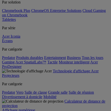
Par solution
Chromebook Plus
ChromeOS Enterprise Solutions
Cloud Gaming
on Chromebook
Tablettes
Par série
Acer Iconia
Écrans
Par catégorie
Predator
Produits durables
Entertainment
Business
Tous les jours
Gaming
Acer SpatialLabs™
Tactile
Moniteur intelligent
Acer
ProDesigner
Technologie d'affichage Acer
Projecteurs
Par catégorie
Predator
Vero
Salle de classe
Grande salle
Salle de réunion
Divertissement à domicile
Mobilité
Calculateur de distance de
projection
Affichage numérique