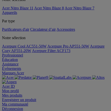
Acer Nitro Blaze 11
Acer Nitro Blaze 8
Acer Nitro Blaze 7
Appareils
Par type
Purificateurs d'air
Circulateur d’air
Accessoires
Notre sélection
Acerpure Cool AC551-50W
Acerpure Pro AP551-50W
Acerpure
Cozy AF551-20W
Acerpure Filter ACF173
Professionnel
Éducation
Assistance
Événements
Marques Acer
Acer ID
Mon profil
Mes produits
Enregistrer un produit
Ma communauté
Déconnexion