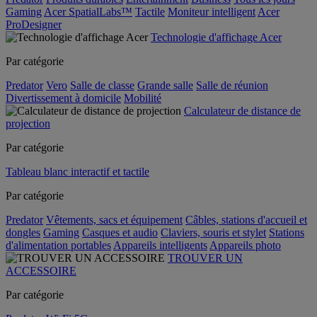
Gaming
Acer SpatialLabs™
Tactile
Moniteur intelligent
Acer
ProDesigner
Technologie d'affichage Acer
Par catégorie
Predator
Vero
Salle de classe
Grande salle
Salle de réunion
Divertissement à domicile
Mobilité
Calculateur de distance de
projection
Par catégorie
Tableau blanc interactif et tactile
Par catégorie
Predator
Vêtements, sacs et équipement
Câbles, stations d'accueil et
dongles
Gaming
Casques et audio
Claviers, souris et stylet
Stations
d'alimentation portables
Appareils intelligents
Appareils photo
TROUVER UN
ACCESSOIRE
Par catégorie