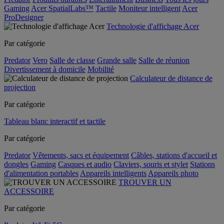
Gaming
Acer SpatialLabs™
Tactile
Moniteur intelligent
Acer
ProDesigner
Technologie d'affichage Acer
Par catégorie
Predator
Vero
Salle de classe
Grande salle
Salle de réunion
Divertissement à domicile
Mobilité
Calculateur de distance de
projection
Par catégorie
Tableau blanc interactif et tactile
Par catégorie
Predator
Vêtements, sacs et équipement
Câbles, stations d'accueil et
dongles
Gaming
Casques et audio
Claviers, souris et stylet
Stations
d'alimentation portables
Appareils intelligents
Appareils photo
TROUVER UN
ACCESSOIRE
Par catégorie