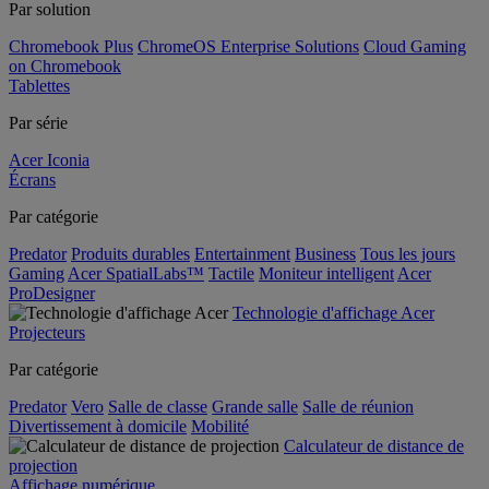
Par solution
Chromebook Plus
ChromeOS Enterprise Solutions
Cloud Gaming
on Chromebook
Tablettes
Par série
Acer Iconia
Écrans
Par catégorie
Predator
Produits durables
Entertainment
Business
Tous les jours
Gaming
Acer SpatialLabs™
Tactile
Moniteur intelligent
Acer
ProDesigner
Technologie d'affichage Acer
Projecteurs
Par catégorie
Predator
Vero
Salle de classe
Grande salle
Salle de réunion
Divertissement à domicile
Mobilité
Calculateur de distance de
projection
Affichage numérique