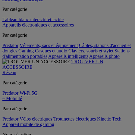
Par catégorie
Tableau blanc interactif et tactile
Appareils électroniques et accessoires
Par catégorie
Predator
Vêtements, sacs et équipement
Câbles, stations d'accueil et
dongles
Gaming
Casques et audio
Claviers, souris et stylet
Stations
d'alimentation portables
Appareils intelligents
Appareils photo
TROUVER UN
ACCESSOIRE
Réseau
Par catégorie
Predator
Wi-Fi
5G
e-Mobilité
Par catégorie
Predator
Vélos électriques
Trottinettes électriques
Kinetic Tech
Appareil mobile de gaming
Notre sélection