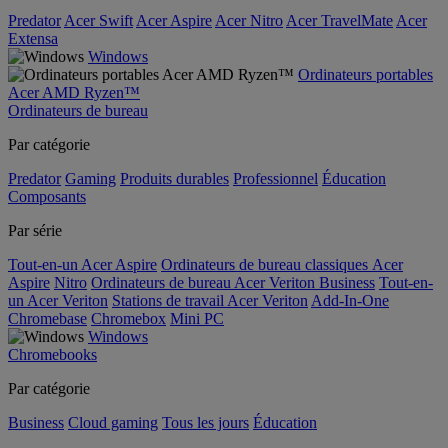
Predator
Acer Swift
Acer Aspire
Acer Nitro
Acer TravelMate
Acer
Extensa
Windows
Ordinateurs portables
Acer AMD Ryzen™
Ordinateurs de bureau
Par catégorie
Predator
Gaming
Produits durables
Professionnel
Éducation
Composants
Par série
Tout-en-un Acer Aspire
Ordinateurs de bureau classiques Acer
Aspire
Nitro
Ordinateurs de bureau Acer Veriton Business
Tout-en-
un Acer Veriton
Stations de travail Acer Veriton
Add-In-One
Chromebase
Chromebox
Mini PC
Windows
Chromebooks
Par catégorie
Business
Cloud gaming
Tous les jours
Éducation