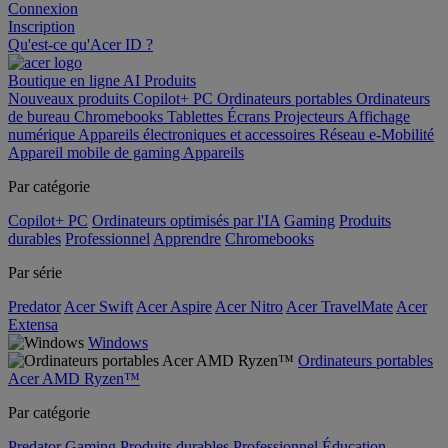
Connexion
Inscription
Qu'est-ce qu'Acer ID ?
Boutique en ligne
AI
Produits
Nouveaux produits
Copilot+ PC
Ordinateurs portables
Ordinateurs
de bureau
Chromebooks
Tablettes
Écrans
Projecteurs
Affichage
numérique
Appareils électroniques et accessoires
Réseau
e-Mobilité
Appareil mobile de gaming
Appareils
Par catégorie
Copilot+ PC
Ordinateurs optimisés par l'IA
Gaming
Produits
durables
Professionnel
Apprendre
Chromebooks
Par série
Predator
Acer Swift
Acer Aspire
Acer Nitro
Acer TravelMate
Acer
Extensa
Windows
Ordinateurs portables
Acer AMD Ryzen™
Par catégorie
Predator
Gaming
Produits durables
Professionnel
Éducation