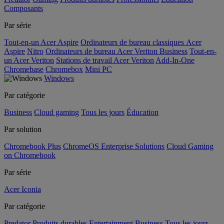
Composants
Par série
Tout-en-un Acer Aspire
Ordinateurs de bureau classiques Acer
Aspire
Nitro
Ordinateurs de bureau Acer Veriton Business
Tout-en-
un Acer Veriton
Stations de travail Acer Veriton
Add-In-One
Chromebase
Chromebox
Mini PC
Windows
Par catégorie
Business
Cloud gaming
Tous les jours
Éducation
Par solution
Chromebook Plus
ChromeOS Enterprise Solutions
Cloud Gaming
on Chromebook
Par série
Acer Iconia
Par catégorie
Predator
Produits durables
Entertainment
Business
Tous les jours