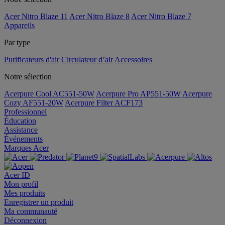
Acer Nitro Blaze 11
Acer Nitro Blaze 8
Acer Nitro Blaze 7
Appareils
Par type
Purificateurs d'air
Circulateur d’air
Accessoires
Notre sélection
Acerpure Cool AC551-50W
Acerpure Pro AP551-50W
Acerpure
Cozy AF551-20W
Acerpure Filter ACF173
Professionnel
Éducation
Assistance
Événements
Marques Acer
Acer ID
Mon profil
Mes produits
Enregistrer un produit
Ma communauté
Déconnexion