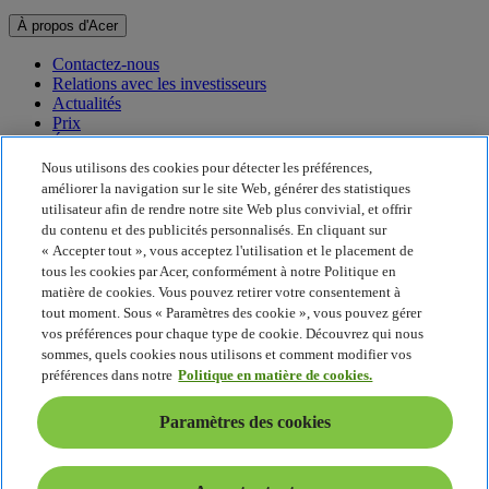
À propos d'Acer
Contactez-nous
Relations avec les investisseurs
Actualités
Prix
Événements
Nous utilisons des cookies pour détecter les préférences,
Développement durable
améliorer la navigation sur le site Web, générer des statistiques
utilisateur afin de rendre notre site Web plus convivial, et offrir
Développement durable
du contenu et des publicités personnalisés. En cliquant sur
« Accepter tout », vous acceptez l'utilisation et le placement de
Responsabilité sociale de l'entreprise
tous les cookies par Acer, conformément à notre Politique en
Empreinte carbone du produit
matière de cookies. Vous pouvez retirer votre consentement à
Project Humanity
tout moment. Sous « Paramètres des cookie », vous pouvez gérer
Earthion
vos préférences pour chaque type de cookie. Découvrez qui nous
Politique de confidentialité
sommes, quels cookies nous utilisons et comment modifier vos
Politique en matière de cookies
préférences dans notre
Politique en matière de cookies.
Mentions légales
Informations légales supplémentaires
Paramètres des cookies
Politique en matière d'accessibilité
Paramètres des cookies
France - Français