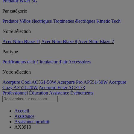
Predator
Wi-Fi
5G
Par catégorie
Predator
Vélos électriques
Trottinettes électriques
Kinetic Tech
Notre sélection
Acer Nitro Blaze 11
Acer Nitro Blaze 8
Acer Nitro Blaze 7
Par type
Purificateurs d'air
Circulateur d’air
Accessoires
Notre sélection
Acerpure Cool AC551-50W
Acerpure Pro AP551-50W
Acerpure
Cozy AF551-20W
Acerpure Filter ACF173
Professionnel
Éducation
Assistance
Événements
Accueil
Assistance
Assistance produit
AX3910